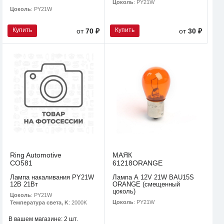
Цоколь
: PY21W
Цоколь
: PY21W
Купить
Купить
от
70 ₽
от
30 ₽
Ring Automotive
МАЯК
CO581
61218ORANGE
Лампа накаливания PY21W
Лампа А 12V 21W BAU15S
12В 21Вт
ORANGE (смещенный
цоколь)
Цоколь
: PY21W
Цоколь
: PY21W
Температура света, K
: 2000K
В вашем магазине:
2 шт.