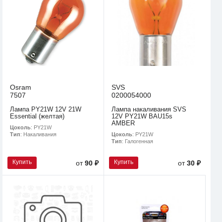
Osram
SVS
7507
0200054000
Лампа PY21W 12V 21W
Лампа накаливания SVS
Essential (желтая)
12V PY21W BAU15s
AMBER
Цоколь
: PY21W
Цоколь
: PY21W
Тип
: Накаливания
Тип
: Галогенная
Купить
Купить
от
90 ₽
от
30 ₽