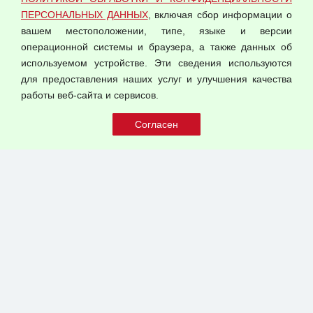
Оферта оптовой купли-продажи
ПЕРСОНАЛЬНЫХ ДАННЫХ
, включая сбор информации о
Публичная оферта
вашем местоположении, типе, языке и версии
операционной системы и браузера, а также данных об
используемом устройстве. Эти сведения используются
для предоставления наших услуг и улучшения качества
© 2026 ООО "Феникс"
работы веб-сайта и сервисов.
Все права защищены.