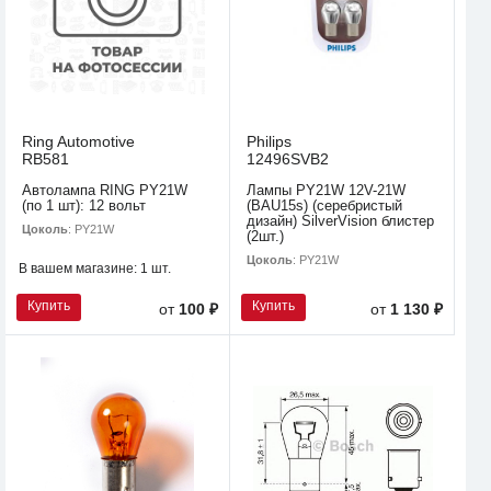
Ring Automotive
Philips
RB581
12496SVB2
Автолампа RING PY21W
Лампы PY21W 12V-21W
(по 1 шт): 12 вольт
(BAU15s) (серебристый
дизайн) SilverVision блистер
Цоколь
: PY21W
(2шт.)
Цоколь
: PY21W
В вашем магазине:
1 шт.
Купить
Купить
от
100 ₽
от
1 130 ₽