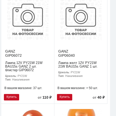
GANZ
GANZ
GIP06072
GIP06040
Лампа 12V PY21W 21W
Лампа желт 12V PY21W
BAU15s GANZ 2 шт.
21W BAU15s GANZ 1 шт.
блистер GIP06072
Цоколь
: PY21W
Цоколь
: PY21W
Тип
: Накаливания
Тип
: Накаливания
В вашем магазине:
37 шт.
В вашем магазине:
> 50 шт.
Купить
Купить
от
110 ₽
от
40 ₽