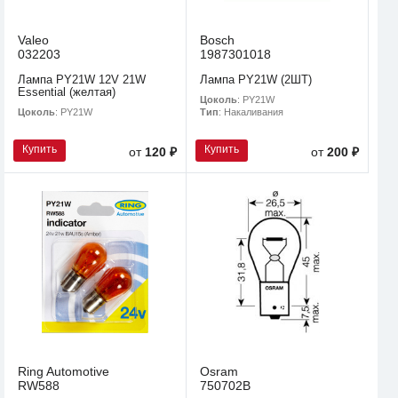
Valeo
Bosch
032203
1987301018
Лампа PY21W 12V 21W
Лампа PY21W (2ШТ)
Essential (желтая)
Цоколь
: PY21W
Цоколь
: PY21W
Тип
: Накаливания
Купить
Купить
от
120 ₽
от
200 ₽
Ring Automotive
Osram
RW588
750702B