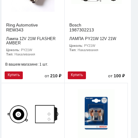
Ring Automotive
Bosch
REW343
1987302213
Лампа 12V 21W FLASHER
ЛАМПА PY21W 12V 21W
AMBER
Цоколь
: PY21W
Цоколь
: PY21W
Тип
: Накаливания
Тип
: Накаливания
В вашем магазине:
1 шт.
Купить
Купить
от
210 ₽
от
100 ₽