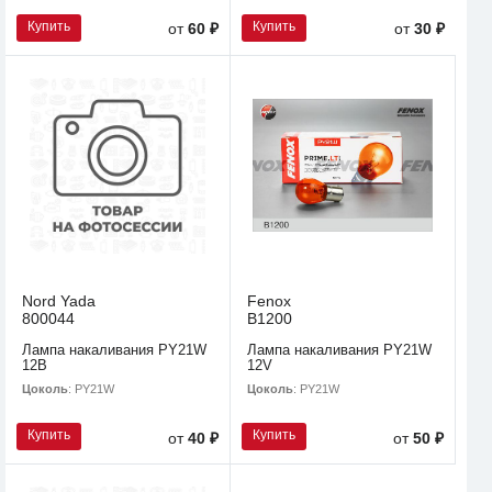
Купить
Купить
от
60 ₽
от
30 ₽
Nord Yada
Fenox
800044
B1200
Лампа накаливания PY21W
Лампа накаливания PY21W
12В
12V
Цоколь
: PY21W
Цоколь
: PY21W
Купить
Купить
от
40 ₽
от
50 ₽