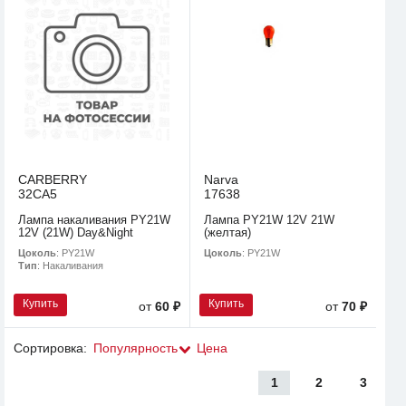
CARBERRY
Narva
32CA5
17638
Лампа накаливания PY21W
Лампа PY21W 12V 21W
12V (21W) Day&Night
(желтая)
Цоколь
: PY21W
Цоколь
: PY21W
Тип
: Накаливания
Купить
Купить
от
60 ₽
от
70 ₽
Сортировка:
Популярность
Цена
1
2
3