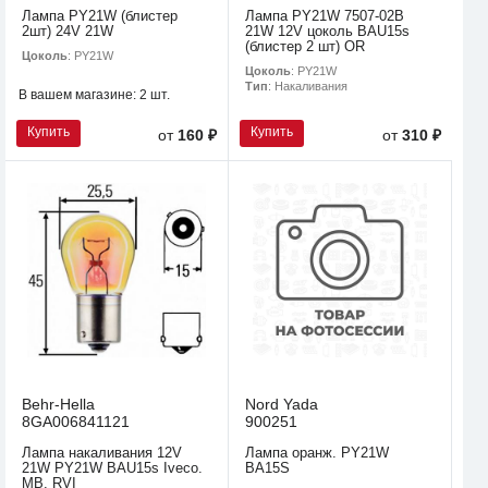
Лампа PY21W (блистер
Лампа PY21W 7507-02B
2шт) 24V 21W
21W 12V цоколь BAU15s
(блистер 2 шт) OR
Цоколь
: PY21W
Цоколь
: PY21W
Тип
: Накаливания
В вашем магазине:
2 шт.
Купить
Купить
от
160 ₽
от
310 ₽
Behr-Hella
Nord Yada
8GA006841121
900251
Лампа накаливания 12V
Лампа оранж. PY21W
21W PY21W BAU15s Iveco.
BA15S
MB. RVI