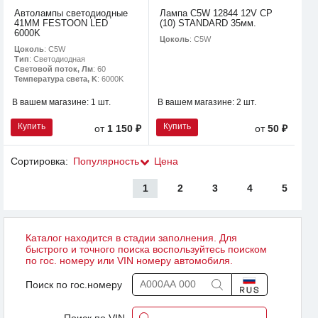
Автолампы светодиодные
Лампа C5W 12844 12V CP
41MM FESTOON LED
(10) STANDARD 35мм.
6000K
Цоколь
: C5W
Цоколь
: C5W
Тип
: Светодиодная
Световой поток, Лм
: 60
Температура света, K
: 6000K
В вашем магазине:
1 шт.
В вашем магазине:
2 шт.
Купить
Купить
от
1 150 ₽
от
50 ₽
Сортировка:
Популярность
Цена
1
2
3
4
5
Каталог находится в стадии заполнения. Для
быстрого и точного поиска воспользуйтесь поиском
по гос. номеру или VIN номеру автомобиля.
Поиск по гос.номеру
Поиск по VIN