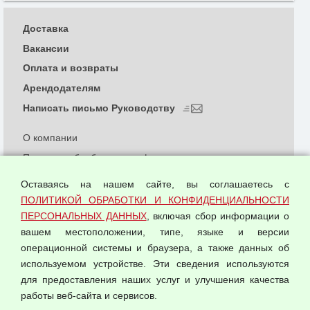
Доставка
Вакансии
Оплата и возвраты
Арендодателям
Написать письмо Руководству
О компании
Политика обработки и конфиденциальности
персональных данных
Оставаясь на нашем сайте, вы соглашаетесь с
Согласием на обработку персональных данных
ПОЛИТИКОЙ ОБРАБОТКИ И КОНФИДЕНЦИАЛЬНОСТИ
Оферта оптовой купли-продажи
ПЕРСОНАЛЬНЫХ ДАННЫХ
, включая сбор информации о
Публичная оферта
вашем местоположении, типе, языке и версии
операционной системы и браузера, а также данных об
используемом устройстве. Эти сведения используются
для предоставления наших услуг и улучшения качества
© 2026 ООО "Феникс"
работы веб-сайта и сервисов.
Все права защищены.