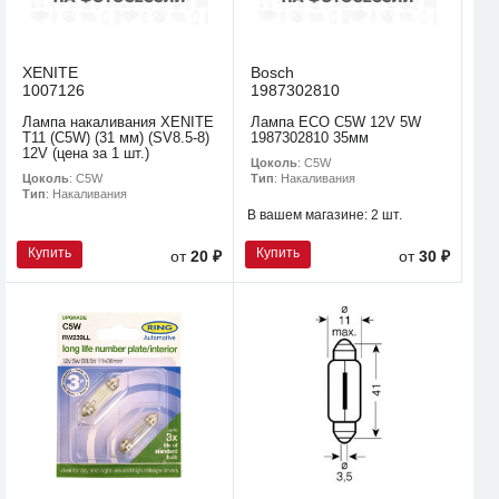
XENITE
Bosch
1007126
1987302810
Лампа накаливания XENITE
Лампа ECO C5W 12V 5W
T11 (C5W) (31 мм) (SV8.5-8)
1987302810 35мм
12V (цена за 1 шт.)
Цоколь
: C5W
Цоколь
: C5W
Тип
: Накаливания
Тип
: Накаливания
В вашем магазине:
2 шт.
Купить
Купить
от
20 ₽
от
30 ₽