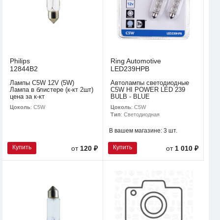
Philips
Ring Automotive
12844B2
LED239HPB
Лампы C5W 12V (5W)
Автолампы светодиодные
Лампа в блистере (к-кт 2шт)
C5W HI POWER LED 239
цена за к-кт
BULB - BLUE
Цоколь
: C5W
Цоколь
: C5W
Тип
: Светодиодная
В вашем магазине:
3 шт.
Купить
Купить
от
120 ₽
от
1 010 ₽