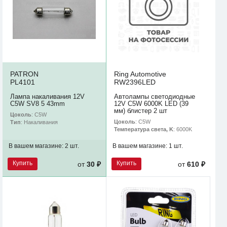
PATRON
Ring Automotive
PL4101
RW2396LED
Лампа накаливания 12V
Автолампы светодиодные
C5W SV8 5 43mm
12V C5W 6000K LED (39
мм) блистер 2 шт
Цоколь
: C5W
Цоколь
: C5W
Тип
: Накаливания
Температура света, K
: 6000K
В вашем магазине:
2 шт.
В вашем магазине:
1 шт.
Купить
Купить
от
30 ₽
от
610 ₽