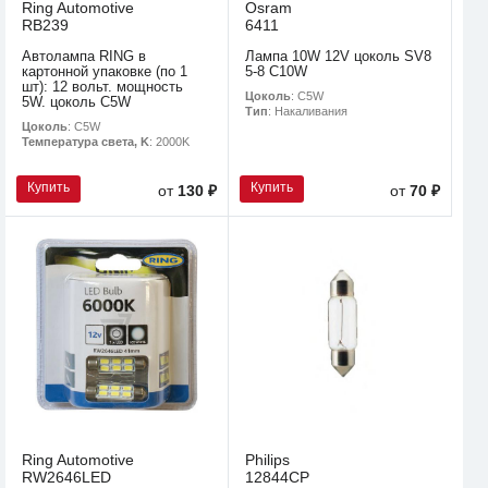
Ring Automotive
Osram
RB239
6411
Автолампа RING в
Лампа 10W 12V цоколь SV8
картонной упаковке (по 1
5-8 C10W
шт): 12 вольт. мощность
Цоколь
: C5W
5W. цоколь C5W
Тип
: Накаливания
Цоколь
: C5W
Температура света, K
: 2000K
Купить
Купить
от
130 ₽
от
70 ₽
Ring Automotive
Philips
RW2646LED
12844CP