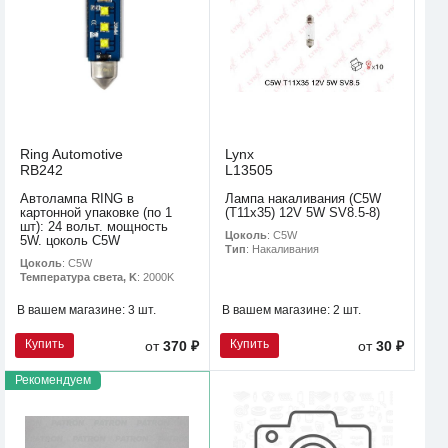
Ring Automotive
Lynx
RB242
L13505
Автолампа RING в
Лампа накаливания (C5W
картонной упаковке (по 1
(T11x35) 12V 5W SV8.5-8)
шт): 24 вольт. мощность
Цоколь
: C5W
5W. цоколь C5W
Тип
: Накаливания
Цоколь
: C5W
Температура света, K
: 2000K
В вашем магазине:
3 шт.
В вашем магазине:
2 шт.
Купить
Купить
от
370 ₽
от
30 ₽
Рекомендуем