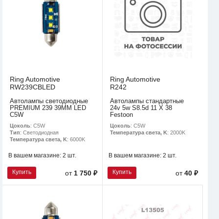
Ring Automotive
Ring Automotive
RW239CBLED
R242
Автолампы светодиодные
Автолампы стандартные
PREMIUM 239 39MM LED
24v 5w S8.5d 11 X 38
C5W
Festoon
Цоколь
: C5W
Цоколь
: C5W
Тип
: Светодиодная
Температура света, K
: 2000K
Температура света, K
: 6000K
В вашем магазине:
2 шт.
В вашем магазине:
2 шт.
Купить
Купить
от
1 750 ₽
от
40 ₽