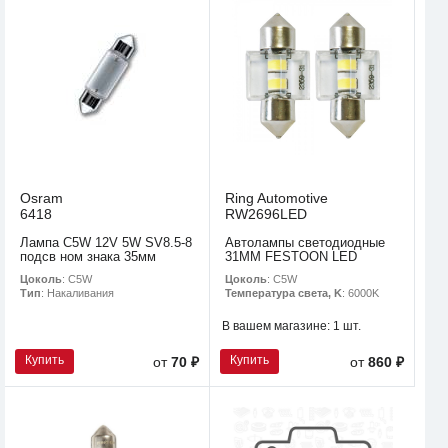
Osram
Ring Automotive
6418
RW2696LED
Лампа C5W 12V 5W SV8.5-8
Автолампы светодиодные
подсв ном знака 35мм
31MM FESTOON LED
Цоколь
: C5W
Цоколь
: C5W
Тип
: Накаливания
Температура света, K
: 6000K
В вашем магазине:
1 шт.
Купить
Купить
от
70 ₽
от
860 ₽