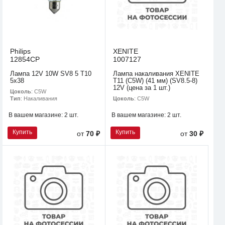
Philips
XENITE
12854CP
1007127
Лампа 12V 10W SV8 5 T10
Лампа накаливания XENITE
5x38
T11 (C5W) (41 мм) (SV8.5-8)
12V (цена за 1 шт.)
Цоколь
: C5W
Цоколь
: C5W
Тип
: Накаливания
В вашем магазине:
2 шт.
В вашем магазине:
2 шт.
Купить
Купить
от
70 ₽
от
30 ₽