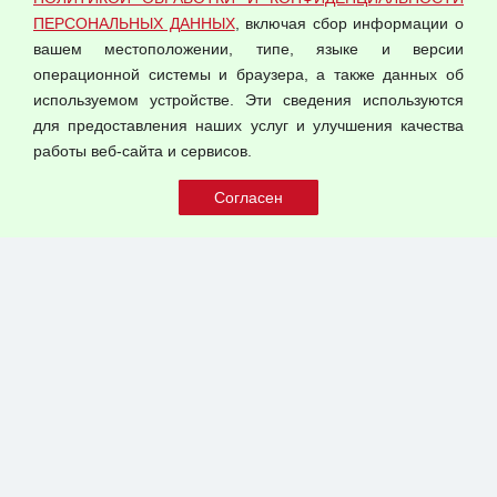
Оферта оптовой купли-продажи
ПЕРСОНАЛЬНЫХ ДАННЫХ
, включая сбор информации о
Публичная оферта
вашем местоположении, типе, языке и версии
операционной системы и браузера, а также данных об
используемом устройстве. Эти сведения используются
для предоставления наших услуг и улучшения качества
© 2026 ООО "Феникс"
работы веб-сайта и сервисов.
Все права защищены.