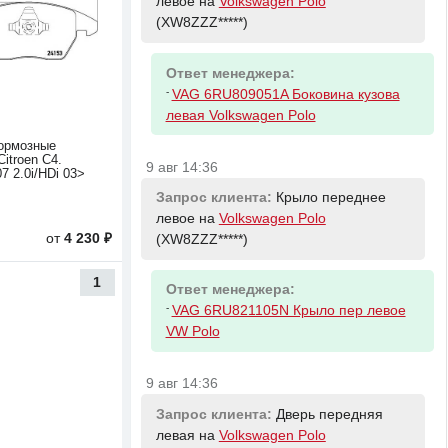
левое на
Volkswagen Polo
(XW8ZZZ*****)
Ответ менеджера:
-
VAG 6RU809051A Боковина кузова
левая Volkswagen Polo
ормозные
itroen C4.
9 авг 14:36
7 2.0i/HDi 03>
Запрос клиента:
Крыло переднее
левое на
Volkswagen Polo
от
4 230 ₽
(XW8ZZZ*****)
1
Ответ менеджера:
-
VAG 6RU821105N Крыло пер левое
VW Polo
9 авг 14:36
Запрос клиента:
Дверь передняя
левая на
Volkswagen Polo