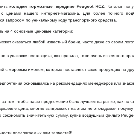
упить
колодки тормозные передние Peugeot RCZ
. Каталог поп
 с ценами нашего интернет-магазина. Для более точного под
ся запросом по уникальному коду транспортного средства.
ть на 4 основные ценовые категории:
может оказаться любой известный бренд, часто даже со своим лог
но в упаковке поставщика, как правило, тоже очень известного про
ий с мировым именем, которые поставляют свою продукцию на друг
редпочтения основываясь на рекомендациях менеджеров или знако
м за тем, чтобы наше предложение было лучшим на рынке, как по с
м дешевле цена, многие выигрывают на этом не откладывая покупку
о сэкономить значительную сумму, купив воздушный фильтр Peuge
ьности предлагаемых вам запчастей!