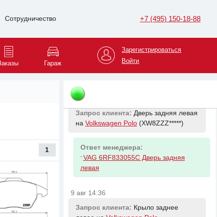
(WVWZZZ*****)
+7 (495) 150-18-88
Сотрудничество
Ответ менеджера:
-
SKYPARTS 5Q0698151AHSKY
Зарегистрироваться
Колодки торм. пер. (+смазка) VAG A3
Войти
13- Octavia 12- Passat 14- Tiguan 16-
Заказы
Гараж
Golf 12-
9 авг 14:36
Запрос клиента:
Дверь задняя левая
на
Volkswagen Polo
(XW8ZZZ*****)
Ответ менеджера:
1
-
VAG 6RF833055C Дверь задняя
левая
9 авг 14:36
Запрос клиента:
Крыло заднее