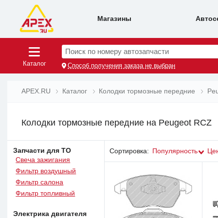
Магазины
Автос
Поиск по номеру автозапчасти
Каталог
Способ получения заказа не выбран
APEX.RU
Каталог
Колодки тормозные передние
Pe
Колодки тормозные передние на Peugeot RCZ
Запчасти для ТО
Сортировка:
Популярность
Це
Свеча зажигания
Фильтр воздушный
Фильтр салона
Фильтр топливный
Электрика двигателя