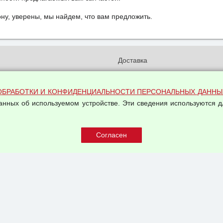
у, уверены, мы найдем, что вам предложить.
и
Доставка
бработки и конфиденциальности
Вакансии
ых данных
Оплата и возвраты
ОБРАБОТКИ И КОНФИДЕНЦИАЛЬНОСТИ ПЕРСОНАЛЬНЫХ ДАННЫ
на обработку персональных
Арендодателям
данных об используемом устройстве. Эти сведения используются д
Написать письмо Руководству
овой купли-продажи
оферта