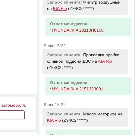
Запрос клиента:
Фильтр воздушный
на
KIA Rio
(Z94C24*****)
Ответ менеджера:
-
HYUNDAI/KIA 28113H8100
9 авг 15:22
Запрос клиента:
Прокладка пробки
сливной поддона ДВС на
KIA Rio
(Z94C24*****)
Ответ менеджера:
-
HYUNDAI/KIA 2151323001
9 авг 15:22
у автомобиля.
Запрос клиента:
Масло моторное на
KIA Rio
(Z94C24*****)