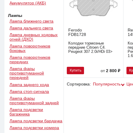
Аккумулятор (АКБ)
Лампы
Лампа ближнего света
Лампа дальнего света
Ferodo
R
FDB1728
14
Лампа дневных ходовых
огней (ДХО)
Колодки тормозные
Ко
Лампа поворотников
передние Citroen C4.
пе
боковых
Peugeot 307 2.0i/HDi 03>
Pe
1.
Лампа поворотников
передних
Лампа фары
Купить
К
от
2 800 ₽
противотуманной
передней
Сортировка:
Популярность
Це
Лампа заднего хода
Лампа стоп-сигнала
Лампа фары
противотуманной задней
Лампа подсветки
багажника
Лампа подсветки бардачка
Лампа подсветки номера