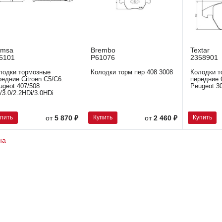
emsa
Brembo
Textar
5101
P61076
2358901
лодки тормозные
Колодки торм пер 408 3008
Колодки т
редние Citroen C5/C6.
передние C
ugeot 407/508
Peugeot 30
6/3.0/2.2HDi/3.0HDi
упить
Купить
Купить
от
5 870 ₽
от
2 460 ₽
на