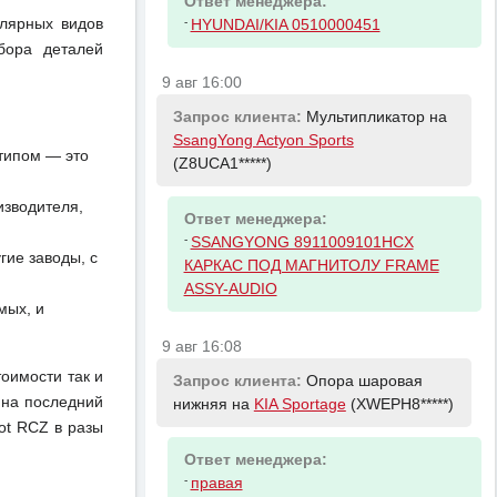
Ответ менеджера:
улярных видов
-
HYUNDAI/KIA 0510000451
бора деталей
9 авг 16:00
Запрос клиента:
Мультипликатор на
SsangYong Actyon Sports
отипом — это
(Z8UCA1*****)
изводителя,
Ответ менеджера:
-
SSANGYONG 8911009101HCX
ие заводы, с
КАРКАС ПОД МАГНИТОЛУ FRAME
ASSY-AUDIO
мых, и
9 авг 16:08
тоимости так и
Запрос клиента:
Опора шаровая
 на последний
нижняя на
KIA Sportage
(XWEPH8*****)
ot RCZ в разы
Ответ менеджера:
-
правая