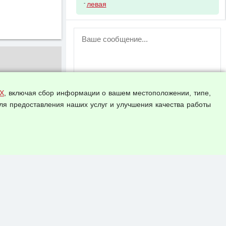
-
левая
ВНИМАНИЕ!
Возможность отправлять сообщения
для незарегистрированных
пользователей временно отключена!
Зарегистрируйтесь или войдите в свой
аккаунт.
Х
, включая сбор информации о вашем местоположении, типе,
ля предоставления наших услуг и улучшения качества работы
Прикрепить