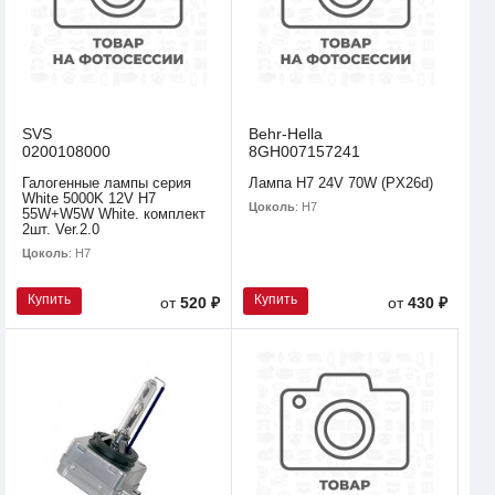
SVS
Behr-Hella
0200108000
8GH007157241
Галогенные лампы серия
Лампа H7 24V 70W (PX26d)
White 5000K 12V H7
Цоколь
: H7
55W+W5W White. комплект
2шт. Ver.2.0
Цоколь
: H7
Купить
Купить
от
520 ₽
от
430 ₽