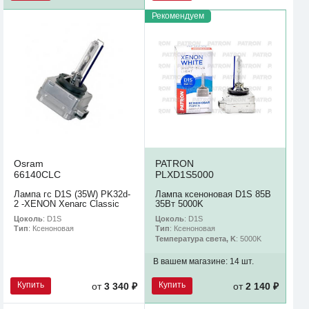
Рекомендуем
Osram
PATRON
66140CLC
PLXD1S5000
Лампа гс D1S (35W) PK32d-
Лампа ксеноновая D1S 85В
2 -XENON Xenarc Classic
35Вт 5000K
Цоколь
: D1S
Цоколь
: D1S
Тип
: Ксеноновая
Тип
: Ксеноновая
Температура света, K
: 5000K
В вашем магазине:
14 шт.
Купить
Купить
от
3 340 ₽
от
2 140 ₽