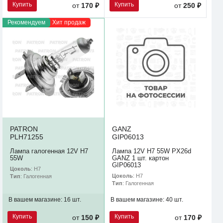
Купить
Купить
от
170 ₽
от
250 ₽
Рекомендуем
Хит продаж
PATRON
GANZ
PLH71255
GIP06013
Лампа галогенная 12V H7
Лампа 12V H7 55W PX26d
55W
GANZ 1 шт. картон
GIP06013
Цоколь
: H7
Цоколь
: H7
Тип
: Галогенная
Тип
: Галогенная
В вашем магазине:
16 шт.
В вашем магазине:
40 шт.
Купить
Купить
от
150 ₽
от
170 ₽