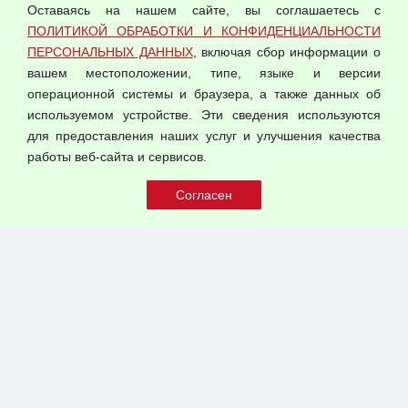
Оставаясь на нашем сайте, вы соглашаетесь с
Согласием на обработку персональных данных
ПОЛИТИКОЙ ОБРАБОТКИ И КОНФИДЕНЦИАЛЬНОСТИ
Оферта оптовой купли-продажи
ПЕРСОНАЛЬНЫХ ДАННЫХ
, включая сбор информации о
Публичная оферта
вашем местоположении, типе, языке и версии
операционной системы и браузера, а также данных об
используемом устройстве. Эти сведения используются
для предоставления наших услуг и улучшения качества
© 2026 ООО "Феникс"
работы веб-сайта и сервисов.
Все права защищены.