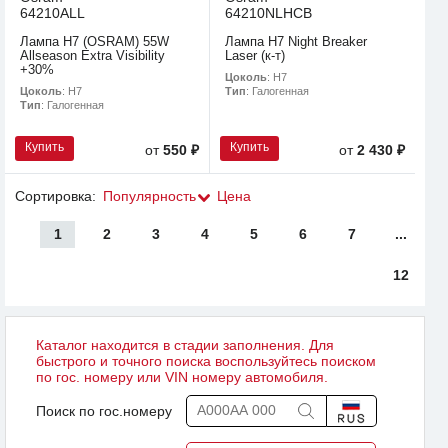
64210ALL
64210NLHCB
Лампа H7 (OSRAM) 55W
Лампа H7 Night Breaker
Allseason Extra Visibility
Laser (к-т)
+30%
Цоколь
: H7
Цоколь
: H7
Тип
: Галогенная
Тип
: Галогенная
Купить
Купить
от
550 ₽
от
2 430 ₽
Сортировка:
Популярность
Цена
1
2
3
4
5
6
7
...
12
Каталог находится в стадии заполнения. Для
быстрого и точного поиска воспользуйтесь поиском
по гос. номеру или VIN номеру автомобиля.
Поиск по гос.номеру