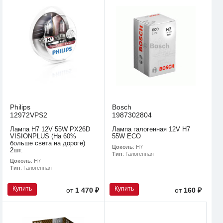
Philips
Bosch
12972VPS2
1987302804
Лампа H7 12V 55W PX26D
Лампа галогенная 12V H7
VISIONPLUS (На 60%
55W ECO
больше света на дороге)
Цоколь
: H7
2шт.
Тип
: Галогенная
Цоколь
: H7
Тип
: Галогенная
Купить
Купить
от
1 470 ₽
от
160 ₽