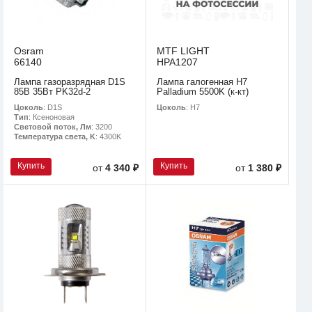
Osram
MTF LIGHT
66140
HPA1207
Лампа газоразрядная D1S
Лампа галогенная H7
85В 35Вт PK32d-2
Palladium 5500K (к-кт)
Цоколь
: D1S
Цоколь
: H7
Тип
: Ксеноновая
Световой поток, Лм
: 3200
Температура света, K
: 4300K
Купить
Купить
от
4 340 ₽
от
1 380 ₽