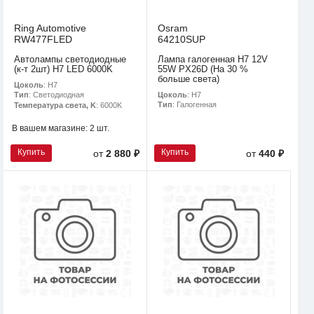
Ring Automotive
Osram
RW477FLED
64210SUP
Автолампы светодиодные
Лампа галогенная H7 12V
(к-т 2шт) H7 LED 6000K
55W PX26D (На 30 %
больше света)
Цоколь
: H7
Цоколь
: H7
Тип
: Светодиодная
Тип
: Галогенная
Температура света, K
: 6000K
В вашем магазине:
2 шт.
Купить
Купить
от
2 880 ₽
от
440 ₽