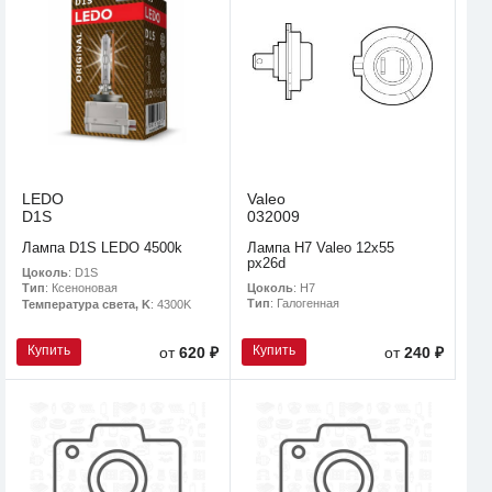
LEDO
Valeo
D1S
032009
Лампа D1S LEDO 4500k
Лампа Н7 Valeo 12х55
рx26d
Цоколь
: D1S
Цоколь
: H7
Тип
: Ксеноновая
Тип
: Галогенная
Температура света, K
: 4300K
Купить
Купить
от
620 ₽
от
240 ₽