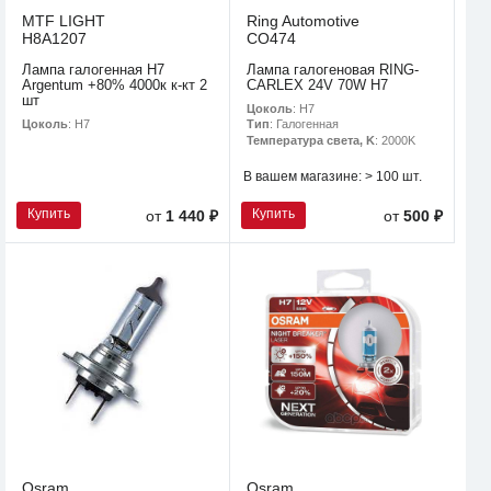
MTF LIGHT
Ring Automotive
H8A1207
CO474
Лампа галогенная H7
Лампа галогеновая RING-
Argentum +80% 4000к к-кт 2
CARLEX 24V 70W H7
шт
Цоколь
: H7
Цоколь
: H7
Тип
: Галогенная
Температура света, K
: 2000K
В вашем магазине:
> 100 шт.
Купить
Купить
от
1 440 ₽
от
500 ₽
Osram
Osram