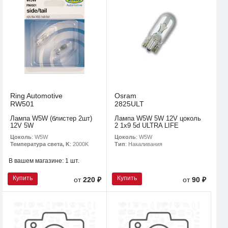
Ring Automotive
Osram
RW501
2825ULT
Лампа W5W (блистер 2шт)
Лампа W5W 5W 12V цоколь
12V 5W
2 1x9 5d ULTRA LIFE
Цоколь
: W5W
Цоколь
: W5W
Температура света, K
: 2000K
Тип
: Накаливания
В вашем магазине:
1 шт.
Купить
Купить
от
220 ₽
от
90 ₽