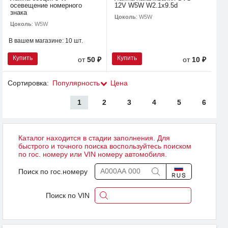
осевещение номерного
12V W5W W2.1х9.5d
знака
Цоколь
: W5W
Цоколь
: W5W
В вашем магазине:
10 шт.
Купить
Купить
от
50 ₽
от
10 ₽
Сортировка:
Популярность
Цена
1
2
3
4
5
6
Каталог находится в стадии заполнения. Для
быстрого и точного поиска воспользуйтесь поиском
по гос. номеру или VIN номеру автомобиля.
Поиск по гос.номеру
Поиск по VIN