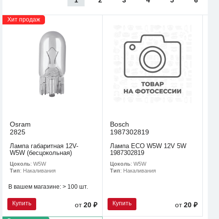
Хит продаж
Osram
Bosch
2825
1987302819
Лампа габаритная 12V-
Лампа ECO W5W 12V 5W
W5W (бесцокольная)
1987302819
Цоколь
: W5W
Цоколь
: W5W
Тип
: Накаливания
Тип
: Накаливания
В вашем магазине:
> 100 шт.
Купить
Купить
от
20 ₽
от
20 ₽