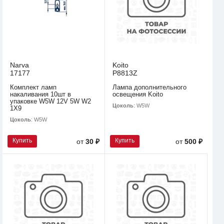
Narva
Koito
17177
P8813Z
Комплект ламп
Лампа дополнительного
накаливания 10шт в
освещения Koito
упаковке W5W 12V 5W W2
Цоколь
: W5W
1X9
Цоколь
: W5W
Купить
Купить
от
30 ₽
от
500 ₽