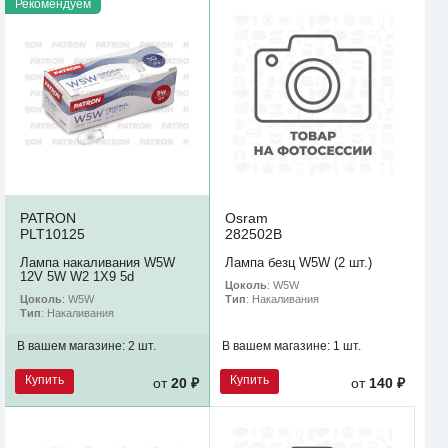
Рекомендуем
PATRON
Osram
PLT10125
282502B
Лампа накаливания W5W
Лампа безц W5W (2 шт.)
12V 5W W2 1X9 5d
Цоколь
: W5W
Цоколь
: W5W
Тип
: Накаливания
Тип
: Накаливания
В вашем магазине:
2 шт.
В вашем магазине:
1 шт.
Купить
Купить
от
20 ₽
от
140 ₽