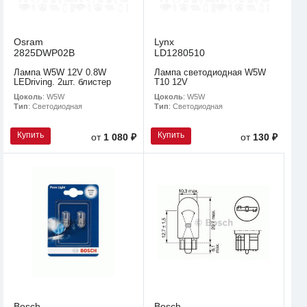
Osram
Lynx
2825DWP02B
LD1280510
Лампа W5W 12V 0.8W
Лампа светодиодная W5W
LEDriving. 2шт. блистер
T10 12V
Цоколь
: W5W
Цоколь
: W5W
Тип
: Светодиодная
Тип
: Светодиодная
Купить
Купить
от
1 080 ₽
от
130 ₽
Bosch
Bosch