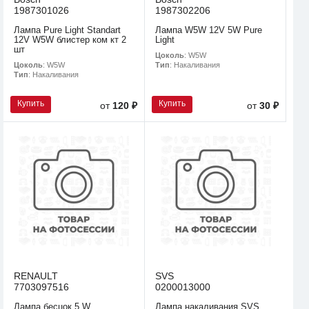
1987301026
1987302206
Лампа Pure Light Standart
Лампа W5W 12V 5W Pure
12V W5W блистер ком кт 2
Light
шт
Цоколь
: W5W
Цоколь
: W5W
Тип
: Накаливания
Тип
: Накаливания
Купить
Купить
от
120 ₽
от
30 ₽
RENAULT
SVS
7703097516
0200013000
Лампа бесцок 5 W
Лампа накаливания SVS