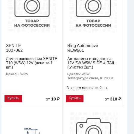
XENITE
Ring Automotive
1007062
REW501
Лампа накаливания XENITE
Автолампы стандартные
T10 (W5W) 12V (цена за 1
12V 5W W5W SIDE & TAIL
шт.)
(блистер 2шт.)
Цоколь
: W5W
Цоколь
: W5W
Температура света, K
: 2000K
В вашем магазине:
2 шт.
Купить
Купить
от
10 ₽
от
310 ₽