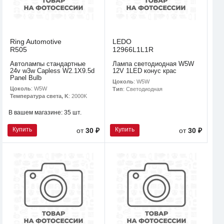
Ring Automotive
LEDO
R505
12966L1L1R
Автолампы стандартные
Лампа светодиодная W5W
24v w3w Capless W2.1X9.5d
12V 1LED конус крас
Panel Bulb
Цоколь
: W5W
Цоколь
: W5W
Тип
: Светодиодная
Температура света, K
: 2000K
В вашем магазине:
35 шт.
Купить
Купить
от
30 ₽
от
30 ₽