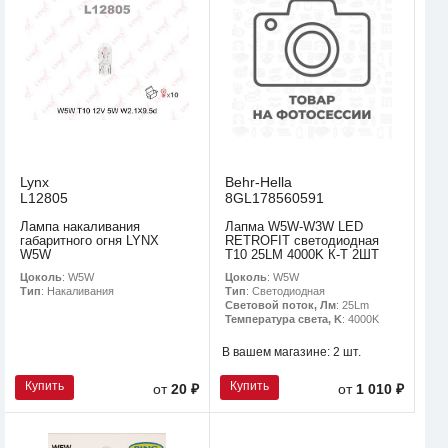
Lynx
Behr-Hella
L12805
8GL178560591
Лампа накаливания
Лапма W5W-W3W LED
габаритного огня LYNX
RETROFIT светодиодная
W5W
T10 25LM 4000K К-Т 2ШТ
Цоколь
: W5W
Цоколь
: W5W
Тип
: Накаливания
Тип
: Светодиодная
Световой поток, Лм
: 25Lm
Температура света, K
: 4000K
В вашем магазине:
2 шт.
Купить
Купить
от
20 ₽
от
1 010 ₽