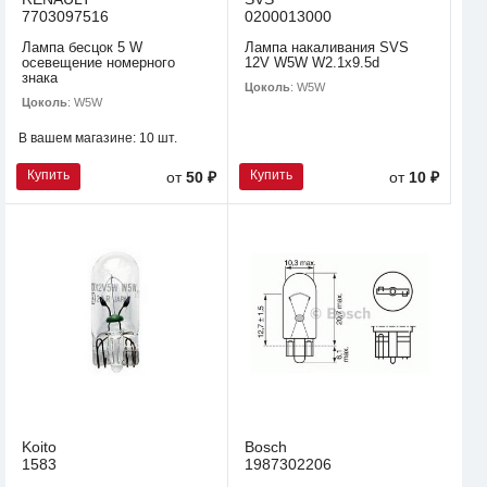
7703097516
0200013000
Лампа бесцок 5 W
Лампа накаливания SVS
осевещение номерного
12V W5W W2.1х9.5d
знака
Цоколь
: W5W
Цоколь
: W5W
В вашем магазине:
10 шт.
Купить
Купить
от
50 ₽
от
10 ₽
Koito
Bosch
1583
1987302206