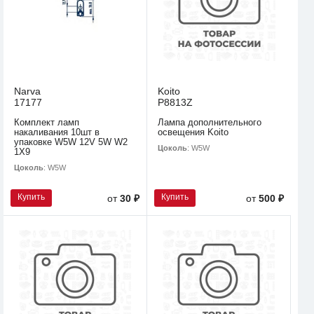
Narva
Koito
17177
P8813Z
Комплект ламп
Лампа дополнительного
накаливания 10шт в
освещения Koito
упаковке W5W 12V 5W W2
Цоколь
: W5W
1X9
Цоколь
: W5W
Купить
Купить
от
30 ₽
от
500 ₽