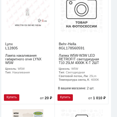
Lynx
Behr-Hella
L12805
8GL178560591
Лампа накаливания
Лапма W5W-W3W LED
габаритного огня LYNX
RETROFIT светодиодная
W5W
T10 25LM 4000K К-Т 2ШТ
Цоколь
: W5W
Цоколь
: W5W
Тип
: Накаливания
Тип
: Светодиодная
Световой поток, Лм
: 25Lm
Температура света, K
: 4000K
В вашем магазине:
2 шт.
Купить
Купить
от
20 ₽
от
1 010 ₽