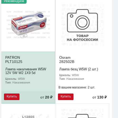
Рекомендуем
PATRON
Osram
PLT10125
282502B
Лампа накаливания W5W
Лампа безц W5W (2 шт.)
12V 5W W2 1X9 5d
Цоколь
: W5W
Цоколь
: W5W
Тип
: Накаливания
Тип
: Накаливания
В вашем магазине:
2 шт.
Купить
Купить
от
20 ₽
от
130 ₽