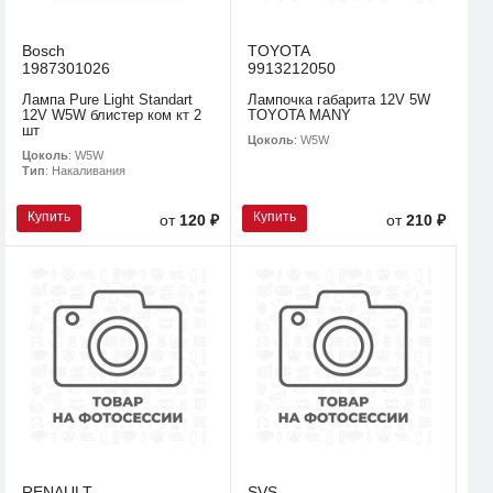
Bosch
TOYOTA
1987301026
9913212050
Лампа Pure Light Standart
Лампочка габарита 12V 5W
12V W5W блистер ком кт 2
TOYOTA MANY
шт
Цоколь
: W5W
Цоколь
: W5W
Тип
: Накаливания
Купить
Купить
от
120 ₽
от
210 ₽
RENAULT
SVS