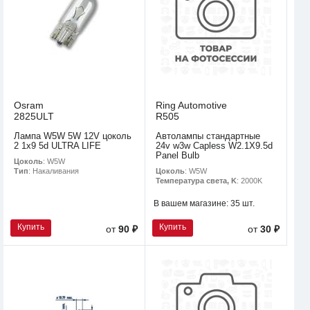
Osram
Ring Automotive
2825ULT
R505
Лампа W5W 5W 12V цоколь
Автолампы стандартные
2 1x9 5d ULTRA LIFE
24v w3w Capless W2.1X9.5d
Panel Bulb
Цоколь
: W5W
Цоколь
: W5W
Тип
: Накаливания
Температура света, K
: 2000K
В вашем магазине:
35 шт.
Купить
Купить
от
90 ₽
от
30 ₽