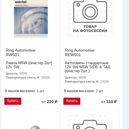
Ring Automotive
Ring Automotive
RW501
REW501
Лампа W5W (блистер 2шт)
Автолампы стандартные
12V 5W
12V 5W W5W SIDE & TAIL
(блистер 2шт.)
Цоколь
: W5W
Цоколь
: W5W
Температура света, K
: 2000K
Температура света, K
: 2000K
В вашем магазине:
1 шт.
В вашем магазине:
2 шт.
Купить
Купить
от
220 ₽
от
310 ₽