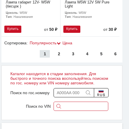
Лампа габарит 12V- W5W
Лампа W5W 12V 5W Pure
(бесцок )
Light
Цоколь
: W5W
Цоколь
: W5W
Тип
: Накаливания
Тип
: Накаливания
Купить
Купить
от
50 ₽
от
30 ₽
Сортировка:
Популярность
Цена
1
2
3
4
5
6
Каталог находится в стадии заполнения. Для
быстрого и точного поиска воспользуйтесь поиском
по гос. номеру или VIN номеру автомобиля.
Поиск по гос.номеру
Поиск по VIN