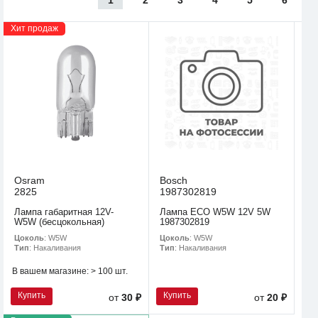
Хит продаж
Osram
Bosch
2825
1987302819
Лампа габаритная 12V-
Лампа ECO W5W 12V 5W
W5W (бесцокольная)
1987302819
Цоколь
: W5W
Цоколь
: W5W
Тип
: Накаливания
Тип
: Накаливания
В вашем магазине:
> 100 шт.
Купить
Купить
от
30 ₽
от
20 ₽