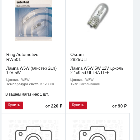
Ring Automotive
Osram
RW501
2825ULT
Лампа W5W (блистер 2шт)
Лампа W5W 5W 12V цоколь
12V 5W
2 1x9 5d ULTRA LIFE
Цоколь
: W5W
Цоколь
: W5W
Температура света, K
: 2000K
Тип
: Накаливания
В вашем магазине:
1 шт.
Купить
Купить
от
220 ₽
от
90 ₽