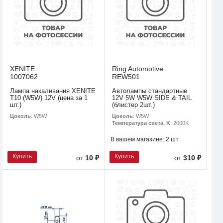
XENITE
Ring Automotive
1007062
REW501
Лампа накаливания XENITE
Автолампы стандартные
T10 (W5W) 12V (цена за 1
12V 5W W5W SIDE & TAIL
шт.)
(блистер 2шт.)
Цоколь
: W5W
Цоколь
: W5W
Температура света, K
: 2000K
В вашем магазине:
2 шт.
Купить
Купить
от
10 ₽
от
310 ₽