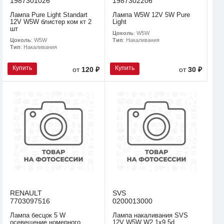
1987301026
1987302206
Лампа Pure Light Standart
Лампа W5W 12V 5W Pure
12V W5W блистер ком кт 2
Light
шт
Цоколь
: W5W
Цоколь
: W5W
Тип
: Накаливания
Тип
: Накаливания
Купить
Купить
от
120 ₽
от
30 ₽
RENAULT
SVS
7703097516
0200013000
Лампа бесцок 5 W
Лампа накаливания SVS
осевещение номерного
12V W5W W2.1х9.5d