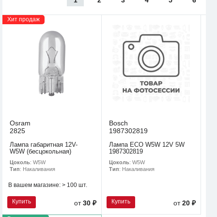
Хит продаж
Osram
Bosch
2825
1987302819
Лампа габаритная 12V-
Лампа ECO W5W 12V 5W
W5W (бесцокольная)
1987302819
Цоколь
: W5W
Цоколь
: W5W
Тип
: Накаливания
Тип
: Накаливания
В вашем магазине:
> 100 шт.
Купить
Купить
от
30 ₽
от
20 ₽