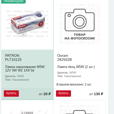
Рекомендуем
PATRON
Osram
PLT10125
282502B
Лампа накаливания W5W
Лампа безц W5W (2 шт.)
12V 5W W2 1X9 5d
Цоколь
: W5W
Цоколь
: W5W
Тип
: Накаливания
Тип
: Накаливания
В вашем магазине:
2 шт.
Купить
Купить
от
20 ₽
от
130 ₽