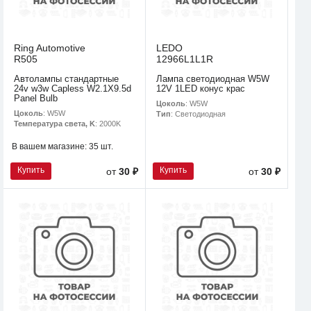
Ring Automotive
LEDO
R505
12966L1L1R
Автолампы стандартные
Лампа светодиодная W5W
24v w3w Capless W2.1X9.5d
12V 1LED конус крас
Panel Bulb
Цоколь
: W5W
Цоколь
: W5W
Тип
: Светодиодная
Температура света, K
: 2000K
В вашем магазине:
35 шт.
Купить
Купить
от
30 ₽
от
30 ₽