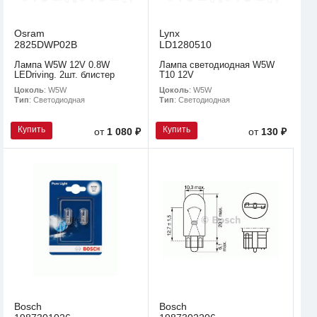
Osram
Lynx
2825DWP02B
LD1280510
Лампа W5W 12V 0.8W
Лампа светодиодная W5W
LEDriving. 2шт. блистер
T10 12V
Цоколь
: W5W
Цоколь
: W5W
Тип
: Светодиодная
Тип
: Светодиодная
Купить
Купить
от
1 080 ₽
от
130 ₽
Bosch
Bosch