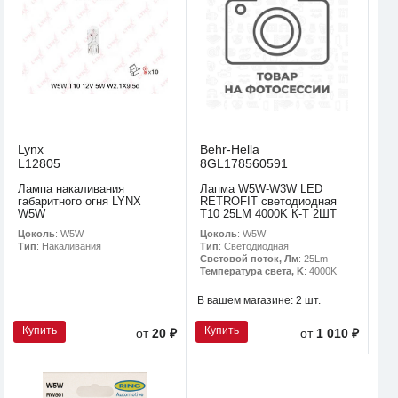
Lynx
Behr-Hella
L12805
8GL178560591
Лампа накаливания
Лапма W5W-W3W LED
габаритного огня LYNX
RETROFIT светодиодная
W5W
T10 25LM 4000K К-Т 2ШТ
Цоколь
: W5W
Цоколь
: W5W
Тип
: Накаливания
Тип
: Светодиодная
Световой поток, Лм
: 25Lm
Температура света, K
: 4000K
В вашем магазине:
2 шт.
Купить
Купить
от
20 ₽
от
1 010 ₽