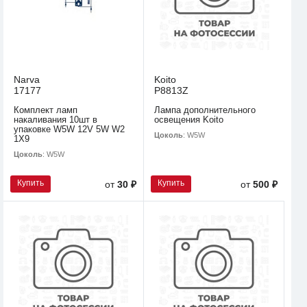
Narva
Koito
17177
P8813Z
Комплект ламп
Лампа дополнительного
накаливания 10шт в
освещения Koito
упаковке W5W 12V 5W W2
Цоколь
: W5W
1X9
Цоколь
: W5W
Купить
Купить
от
30 ₽
от
500 ₽