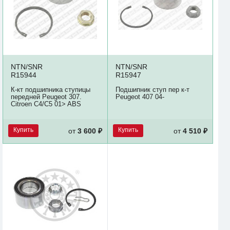
NTN/SNR
NTN/SNR
R15944
R15947
К-кт подшипника ступицы
Подшипник ступ пер к-т
передней Peugeot 307.
Peugeot 407 04-
Citroen C4/C5 01> ABS
Купить
Купить
от
3 600 ₽
от
4 510 ₽