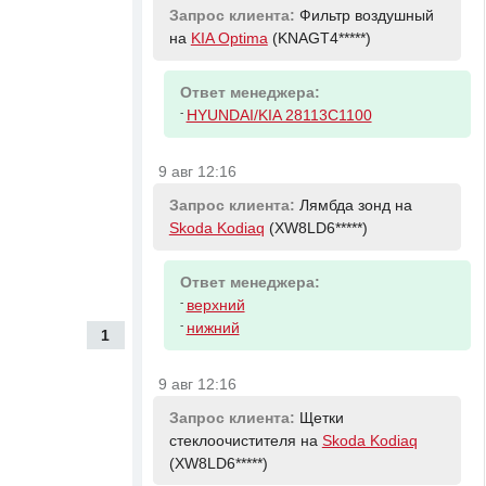
Запрос клиента:
Фильтр воздушный
на
KIA Optima
(KNAGT4*****)
Ответ менеджера:
-
HYUNDAI/KIA 28113C1100
9 авг 12:16
Запрос клиента:
Лямбда зонд на
Skoda Kodiaq
(XW8LD6*****)
Ответ менеджера:
-
верхний
-
нижний
1
9 авг 12:16
Запрос клиента:
Щетки
стеклоочистителя на
Skoda Kodiaq
(XW8LD6*****)