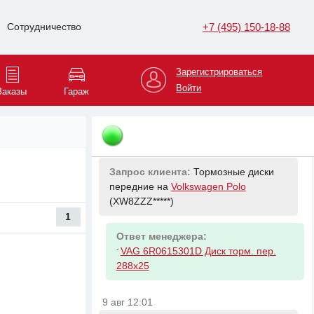
9 авг 11:35
+7 (495) 150-18-88
Сотрудничество
Запрос клиента:
Патрон лампы на
KIA Sportage
(XWEPC8*****)
Зарегистрироваться
Ответ менеджера:
Войти
Заказы
Гараж
-
HYUNDAI/KIA 921613K000 ПАТРОН
ЛАМПОЧКИ ФАРЫ
9 авг 11:44
Запрос клиента:
Тормозные диски
передние на
Volkswagen Polo
(XW8ZZZ*****)
1
Ответ менеджера:
-
VAG 6R0615301D Диск торм. пер.
288x25
9 авг 12:01