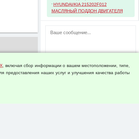
-
HYUNDAI/KIA 215202F012
МАСЛЯНЫЙ ПОДДОН ДВИГАТЕЛЯ
ВНИМАНИЕ!
Возможность отправлять сообщения
для незарегистрированных
пользователей временно отключена!
Зарегистрируйтесь или войдите в свой
аккаунт.
Х
, включая сбор информации о вашем местоположении, типе,
ля предоставления наших услуг и улучшения качества работы
Прикрепить