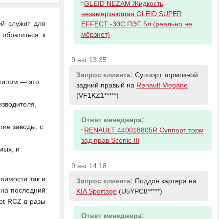
-
GLEID NEZAM Жидкость
незамерзающая GLEID SUPER
ей служит для
EFFECT -30С ПЭТ 5л (реально не
мёрзнет)
 обратиться к
9 авг 13:35
Запрос клиента:
Суппорт тормозной
отипом — это
задний правый на
Renault Megane
(VF1KZ1*****)
изводителя,
Ответ менеджера:
ие заводы, с
-
RENAULT 440018805R Суппорт торм
зад прав Scenic III
мых, и
9 авг 14:18
тоимости так и
Запрос клиента:
Поддон картера на
 на последний
KIA Sportage
(U5YPC8*****)
ot RCZ в разы
Ответ менеджера: