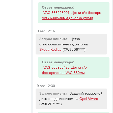
Ответ менеджера:
-
VAG 566998001 Щетки с/о бескарк.
VAG 630/530мм (Кнопка узкая)
9 авг 12:16
Запрос клиента:
Щетка
стеклоочистителя заднего на
Skoda Kodiaq
(XW8LD6*****)
Ответ менеджера:
-
VAG 565955425 Щетка с/о
бескаркасная VAG 330мм
9 авг 12:30
Запрос клиента:
Заданий тормозной
диск с подшипником на
Opel Vivaro
(W0L2F7*****)