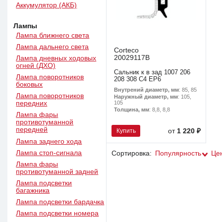
Аккумулятор (АКБ)
Лампы
Лампа ближнего света
Лампа дальнего света
Corteco
20029117B
Лампа дневных ходовых
огней (ДХО)
Сальник к в зад 1007 206
Лампа поворотников
208 308 С4 EP6
боковых
Внутрений диаметр, мм
: 85, 85
Лампа поворотников
Наружный диаметр, мм
: 105,
передних
105
Толщина, мм
: 8,8, 8,8
Лампа фары
противотуманной
передней
Купить
от
1 220 ₽
Лампа заднего хода
Лампа стоп-сигнала
Сортировка:
Популярность
Це
Лампа фары
противотуманной задней
Лампа подсветки
багажника
Лампа подсветки бардачка
Лампа подсветки номера