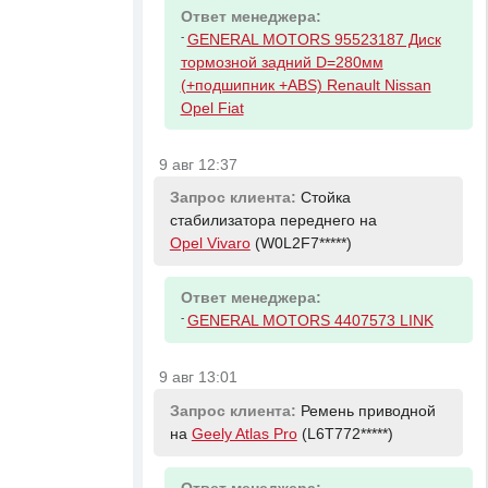
Ответ менеджера:
-
GENERAL MOTORS 95523187 Диск
тормозной задний D=280мм
(+подшипник +ABS) Renault Nissan
Opel Fiat
9 авг 12:37
Запрос клиента:
Стойка
стабилизатора переднего на
Opel Vivaro
(W0L2F7*****)
Ответ менеджера:
-
GENERAL MOTORS 4407573 LINK
9 авг 13:01
Запрос клиента:
Ремень приводной
на
Geely Atlas Pro
(L6T772*****)