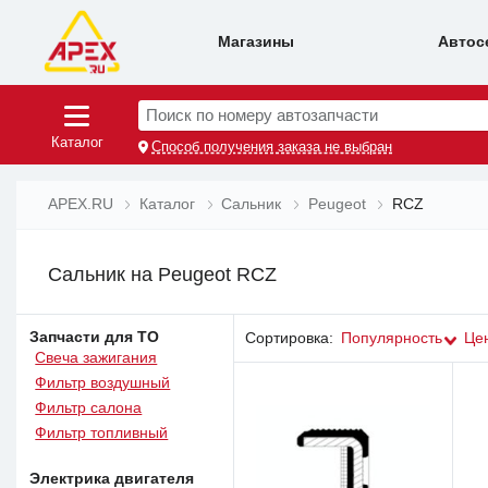
Магазины
Автос
Поиск по номеру автозапчасти
Каталог
Способ получения заказа не выбран
APEX.RU
Каталог
Сальник
Peugeot
RCZ
Сальник на Peugeot RCZ
Запчасти для ТО
Сортировка:
Популярность
Це
Свеча зажигания
Фильтр воздушный
Фильтр салона
Фильтр топливный
Электрика двигателя