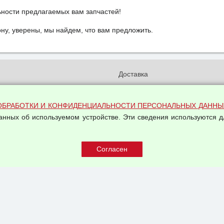
ьности предлагаемых вам запчастей!
у, уверены, мы найдем, что вам предложить.
и
Доставка
бработки и конфиденциальности
Вакансии
ых данных
Оплата и возвраты
ОБРАБОТКИ И КОНФИДЕНЦИАЛЬНОСТИ ПЕРСОНАЛЬНЫХ ДАННЫ
на обработку персональных
Арендодателям
данных об используемом устройстве. Эти сведения используются д
Написать письмо Руководству
овой купли-продажи
оферта