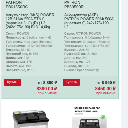
PATRON
PATRON
PB61550RC
PB60500R
Аккумулятор (АКБ) POWER
Аккумулятор (АКБ)
12В 61А/ч 550A ETN 0
PATRON POWER 60Ah 500A
(обратная [- +]) (R+) L2
(обратная 0) 242x175x190
(242х175х190) B13 14,6kg
L2
Серия
: POWER
Серия
: PATRON POWER
Полярность
: 0 (обратная [- +])
Полярность
: 0 (обратная [- +])
Тип клемм
: Стандарт (Европа)
Тип клемм
: Стандарт (Европа)
Типоразмер
: L2 (242х175х190)
Типоразмер
: L2 (242х175х190)
Емкость, А/ч
: 61
Емкость, А/ч
: 60
Пусковой ток, А
: 550
Пусковой ток, А
: 500
Длина, мм
: 242
Длина, мм
: 242
Ширина, мм
: 175
Ширина, мм
: 175
Высота, мм
: 190
Высота, мм
: 190
Напряжение, В
: 12
Нижнее крепление
: Да
Купить
Купить
от
8 880 ₽
от
8 950 ₽
8380.00 ₽
8450.00 ₽
при обмене
при обмене