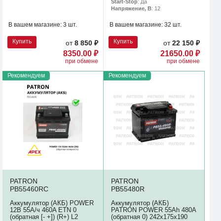
Start-Stop
: Да
Напряжение, В
: 12
В вашем магазине:
3 шт.
В вашем магазине:
32 шт.
Купить
Купить
от
8 850 ₽
от
22 150 ₽
8350.00 ₽
21650.00 ₽
при обмене
при обмене
Рекомендуем
Рекомендуем
PATRON
PATRON
PB55460RC
PB55480R
Аккумулятор (АКБ) POWER
Аккумулятор (АКБ)
12В 55А/ч 460A ETN 0
PATRON POWER 55Ah 480A
(обратная [- +]) (R+) L2
(обратная 0) 242x175x190