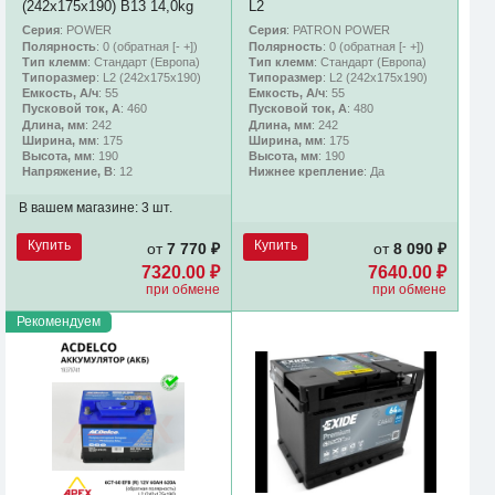
(242х175х190) B13 14,0kg
L2
Серия
: POWER
Серия
: PATRON POWER
Полярность
: 0 (обратная [- +])
Полярность
: 0 (обратная [- +])
Тип клемм
: Стандарт (Европа)
Тип клемм
: Стандарт (Европа)
Типоразмер
: L2 (242х175х190)
Типоразмер
: L2 (242х175х190)
Емкость, А/ч
: 55
Емкость, А/ч
: 55
Пусковой ток, А
: 460
Пусковой ток, А
: 480
Длина, мм
: 242
Длина, мм
: 242
Ширина, мм
: 175
Ширина, мм
: 175
Высота, мм
: 190
Высота, мм
: 190
Напряжение, В
: 12
Нижнее крепление
: Да
В вашем магазине:
3 шт.
Купить
Купить
от
7 770 ₽
от
8 090 ₽
7320.00 ₽
7640.00 ₽
при обмене
при обмене
Рекомендуем