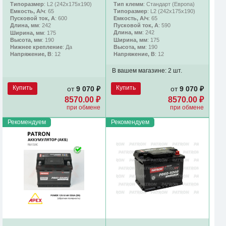
Тип клемм
: Стандарт (Европа)
Типоразмер
: L2 (242х175х190)
Типоразмер
: L2 (242х175х190)
Емкость, А/ч
: 65
Емкость, А/ч
: 65
Пусковой ток, А
: 600
Пусковой ток, А
: 590
Длина, мм
: 242
Длина, мм
: 242
Ширина, мм
: 175
Ширина, мм
: 175
Высота, мм
: 190
Высота, мм
: 190
Нижнее крепление
: Да
Напряжение, В
: 12
Напряжение, В
: 12
В вашем магазине:
2 шт.
Купить
Купить
от
9 070 ₽
от
9 070 ₽
8570.00 ₽
8570.00 ₽
при обмене
при обмене
Рекомендуем
Рекомендуем