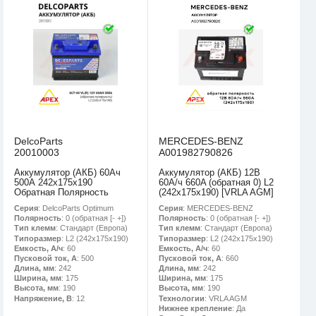
DelcoParts
MERCEDES-BENZ
20010003
A001982790826
Аккумулятор (АКБ) 60Ач
Аккумулятор (АКБ) 12В
500А 242х175х190
60А/ч 660A (обратная 0) L2
Обратная Полярность
(242х175х190) [VRLA AGM]
Серия
: DelcoParts Optimum
Серия
: MERCEDES-BENZ
Полярность
: 0 (обратная [- +])
Полярность
: 0 (обратная [- +])
Тип клемм
: Стандарт (Европа)
Тип клемм
: Стандарт (Европа)
Типоразмер
: L2 (242х175х190)
Типоразмер
: L2 (242х175х190)
Емкость, А/ч
: 60
Емкость, А/ч
: 60
Пусковой ток, А
: 500
Пусковой ток, А
: 660
Длина, мм
: 242
Длина, мм
: 242
Ширина, мм
: 175
Ширина, мм
: 175
Высота, мм
: 190
Высота, мм
: 190
Напряжение, В
: 12
Технологии
: VRLA AGM
Нижнее крепление
: Да