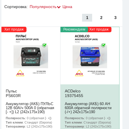
Сортировка:
Популярность
Цена
1
2
3
Хит продаж
Рекомендуем
Хит продаж
Пульс
ACDelco
PS603R
19375455
Аккумулятор (АКБ) ПУЛЬС
Аккумулятор (АКБ) 60 AH
12В 60А/ч 500A 0 (обратная
600A обратной полярности
[- +]) L2 (242х175х190)
(-/+) 242х175х190
Полярность
: 0 (обратная [- +])
Полярность
: 0 (обратная [- +])
Тип клемм
: Стандарт (Европа)
Тип клемм
: Стандарт (Европа)
Типоразмер
: L2 (242х175х190)
Типоразмер
: L2 (242х175х190)