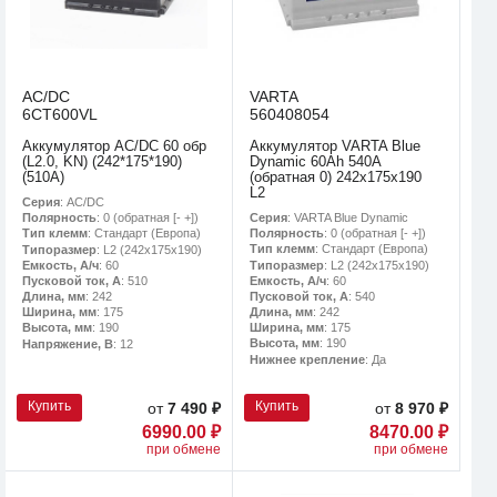
AC/DC
VARTA
6CT600VL
560408054
Аккумулятор AC/DC 60 обр
Аккумулятор VARTA Blue
(L2.0, KN) (242*175*190)
Dynamic 60Ah 540A
(510А)
(обратная 0) 242x175x190
L2
Серия
: AC/DC
Серия
: VARTA Blue Dynamic
Полярность
: 0 (обратная [- +])
Полярность
: 0 (обратная [- +])
Тип клемм
: Стандарт (Европа)
Тип клемм
: Стандарт (Европа)
Типоразмер
: L2 (242х175х190)
Типоразмер
: L2 (242х175х190)
Емкость, А/ч
: 60
Емкость, А/ч
: 60
Пусковой ток, А
: 510
Пусковой ток, А
: 540
Длина, мм
: 242
Длина, мм
: 242
Ширина, мм
: 175
Ширина, мм
: 175
Высота, мм
: 190
Высота, мм
: 190
Напряжение, В
: 12
Нижнее крепление
: Да
Купить
Купить
от
7 490 ₽
от
8 970 ₽
6990.00 ₽
8470.00 ₽
при обмене
при обмене