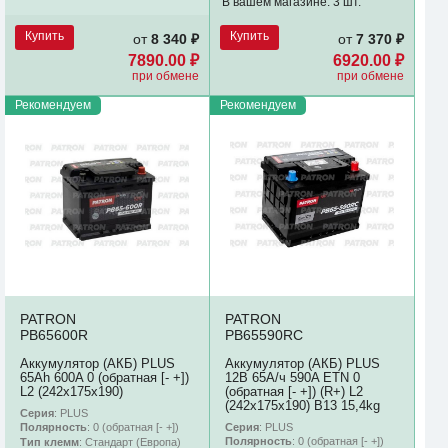
В вашем магазине:
3 шт.
Купить
Купить
от
8 340 ₽
от
7 370 ₽
7890.00 ₽
6920.00 ₽
при обмене
при обмене
Рекомендуем
Рекомендуем
PATRON
PATRON
PB65600R
PB65590RC
Аккумулятор (АКБ) PLUS
Аккумулятор (АКБ) PLUS
65Ah 600A 0 (обратная [- +])
12В 65А/ч 590A ETN 0
L2 (242х175х190)
(обратная [- +]) (R+) L2
(242х175х190) B13 15,4kg
Серия
: PLUS
Серия
: PLUS
Полярность
: 0 (обратная [- +])
Полярность
: 0 (обратная [- +])
Тип клемм
: Стандарт (Европа)