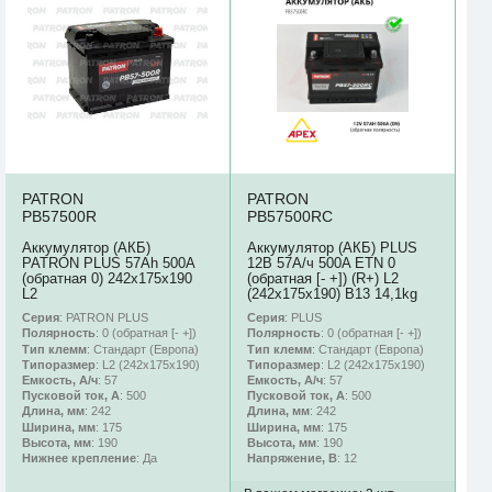
PATRON
PATRON
PB57500R
PB57500RC
Аккумулятор (АКБ)
Аккумулятор (АКБ) PLUS
PATRON PLUS 57Ah 500A
12В 57А/ч 500A ETN 0
(обратная 0) 242x175x190
(обратная [- +]) (R+) L2
L2
(242х175х190) B13 14,1kg
Серия
: PATRON PLUS
Серия
: PLUS
Полярность
: 0 (обратная [- +])
Полярность
: 0 (обратная [- +])
Тип клемм
: Стандарт (Европа)
Тип клемм
: Стандарт (Европа)
Типоразмер
: L2 (242х175х190)
Типоразмер
: L2 (242х175х190)
Емкость, А/ч
: 57
Емкость, А/ч
: 57
Пусковой ток, А
: 500
Пусковой ток, А
: 500
Длина, мм
: 242
Длина, мм
: 242
Ширина, мм
: 175
Ширина, мм
: 175
Высота, мм
: 190
Высота, мм
: 190
Нижнее крепление
: Да
Напряжение, В
: 12