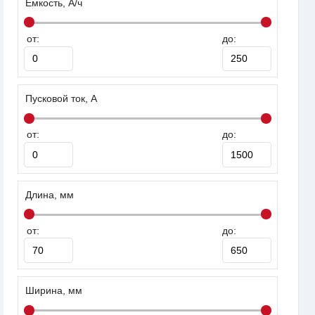
Емкость, А/ч
от:
до:
Пусковой ток, А
от:
до:
Длина, мм
от:
до:
Ширина, мм