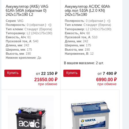
Аккумулятор (АКБ) VAG
Аккумулятор AC/DC 60Ah
61Ah 540A (обратная 0)
обр.пол 510A (L2.0 KN)
242x175x190 L2
242х175х190
Серия
: VAG
Полярность
: 0 (обратная [- +])
Полярность
: 0 (обратная [- +])
Тип клемм
: Стандарт (Европа)
Тип клемм
: Стандарт (Европа)
Типоразмер
: L2 (242х175х190)
Типоразмер
: L2 (242х175х190)
Емкость, А/ч
: 60
Емкость, А/ч
: 61
Пусковой ток, А
: 510
Пусковой ток, А
: 540
Длина, мм
: 242
Длина, мм
: 242
Ширина, мм
: 175
Ширина, мм
: 175
Высота, мм
: 190
Высота, мм
: 190
Напряжение, В
: 12
Нижнее крепление
: Да
В вашем магазине:
2 шт.
Купить
Купить
от
22 150 ₽
от
7 490 ₽
21650.00 ₽
6990.00 ₽
при обмене
при обмене