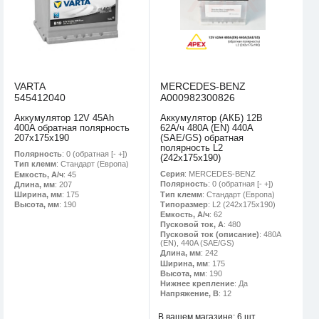
VARTA
MERCEDES-BENZ
545412040
A000982300826
Аккумулятор 12V 45Ah
Аккумулятор (АКБ) 12В
400A обратная полярность
62А/ч 480A (EN) 440A
207x175x190
(SAE/GS) обратная
полярность L2
Полярность
: 0 (обратная [- +])
(242х175х190)
Тип клемм
: Стандарт (Европа)
Серия
: MERCEDES-BENZ
Емкость, А/ч
: 45
Полярность
: 0 (обратная [- +])
Длина, мм
: 207
Тип клемм
: Стандарт (Европа)
Ширина, мм
: 175
Типоразмер
: L2 (242х175х190)
Высота, мм
: 190
Емкость, А/ч
: 62
Пусковой ток, А
: 480
Пусковой ток (описание)
: 480A
(EN), 440A (SAE/GS)
Длина, мм
: 242
Ширина, мм
: 175
Высота, мм
: 190
Нижнее крепление
: Да
Напряжение, В
: 12
В вашем магазине:
6 шт.