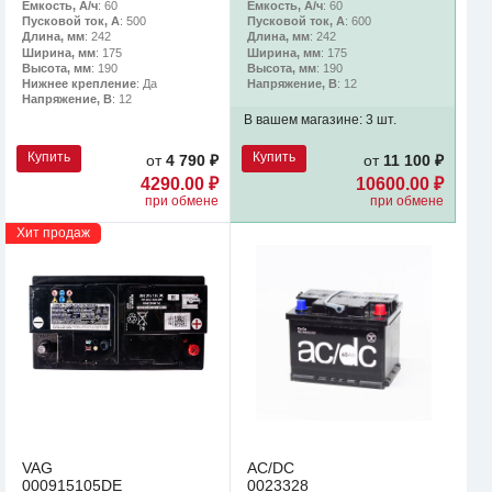
Емкость, А/ч
: 60
Емкость, А/ч
: 60
Пусковой ток, А
: 500
Пусковой ток, А
: 600
Длина, мм
: 242
Длина, мм
: 242
Ширина, мм
: 175
Ширина, мм
: 175
Высота, мм
: 190
Высота, мм
: 190
Нижнее крепление
: Да
Напряжение, В
: 12
Напряжение, В
: 12
В вашем магазине:
3 шт.
Купить
Купить
от
4 790 ₽
от
11 100 ₽
4290.00 ₽
10600.00 ₽
при обмене
при обмене
Хит продаж
VAG
AC/DC
000915105DE
0023328