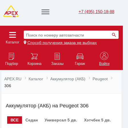
+7 (495) 150-18-88
Поиск по номеру автозапчасти
Каталог
Способ получения заказа не выбран
Подбор
Корзина
Заказы
Гараж
Войти
APEX.RU
Каталог
Аккумулятор (АКБ)
Peugeot
306
Аккумулятор (АКБ) на Peugeot 306
ВСЕ
Седан
Универсал 5 дв.
Хэтчбек 5 дв.