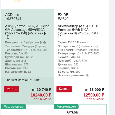
ACDelco
EXIDE
19379741
EA640
Аккумулятор (АКБ) ACDelco
Аккумулятор (АКБ) EXIDE
GM Advantage 60Ач/620А
Premium 64Ah 640A
(242х175х190) (обратная [-
(обратная 0) 242x175x190
+])
L2
Полярность
: 0 (обратная [- +])
Серия
: EXIDE Premium
Тип клемм
: Стандарт (Европа)
Полярность
: 0 (обратная [- +])
Типоразмер
: L2 (242х175х190)
Тип клемм
: Стандарт (Европа)
Емкость, А/ч
: 60
Типоразмер
: L2 (242х175х190)
Пусковой ток, А
: 620
Емкость, А/ч
: 64
Длина, мм
: 242
Пусковой ток, А
: 640
Ширина, мм
: 175
Длина, мм
: 242
Высота, мм
: 190
Ширина, мм
: 175
Напряжение, В
: 12
Высота, мм
: 190
Нижнее крепление
: Да
В вашем магазине:
3 шт.
Купить
Купить
от
10 740 ₽
от
13 000 ₽
10240.00 ₽
12500.00 ₽
при обмене
при обмене
Рекомендуем
Рекомендуем