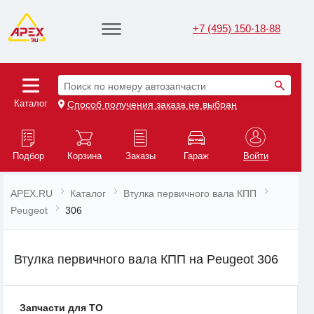
+7 (495) 150-18-88
Поиск по номеру автозапчасти
Каталог
Способ получения заказа не выбран
Подбор
Корзина
Заказы
Гараж
Войти
APEX.RU
Каталог
Втулка первичного вала КПП
Peugeot
306
Втулка первичного вала КПП на Peugeot 306
Запчасти для ТО