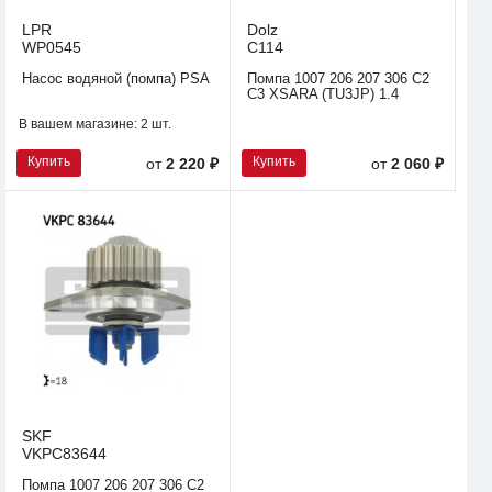
LPR
Dolz
WP0545
C114
Насос водяной (помпа) PSA
Помпа 1007 206 207 306 C2
C3 XSARA (TU3JP) 1.4
В вашем магазине:
2 шт.
Купить
Купить
от
2 220 ₽
от
2 060 ₽
SKF
VKPC83644
Помпа 1007 206 207 306 C2