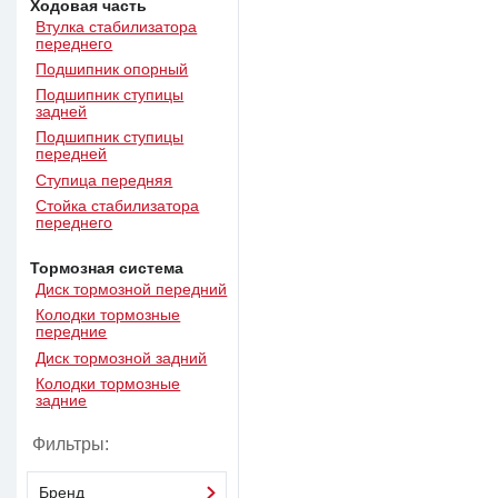
Ходовая часть
Втулка стабилизатора
переднего
Подшипник опорный
Подшипник ступицы
задней
Подшипник ступицы
передней
Ступица передняя
Стойка стабилизатора
переднего
Тормозная система
Диск тормозной передний
Колодки тормозные
передние
Диск тормозной задний
Колодки тормозные
задние
Фильтры:
Бренд