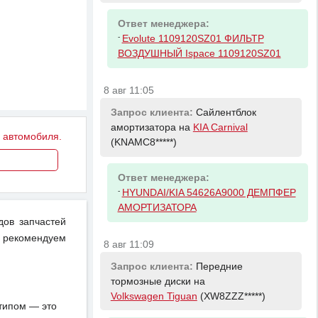
Ответ менеджера:
-
Evolute 1109120SZ01 ФИЛЬТР
ВОЗДУШНЫЙ Ispace 1109120SZ01
8 авг 11:05
Запрос клиента:
Сайлентблок
амортизатора на
KIA Carnival
у автомобиля.
(KNAMC8*****)
Ответ менеджера:
-
HYUNDAI/KIA 54626A9000 ДЕМПФЕР
АМОРТИЗАТОРА
дов запчастей
 рекомендуем
8 авг 11:09
Запрос клиента:
Передние
тормозные диски на
Volkswagen Tiguan
(XW8ZZZ*****)
отипом — это