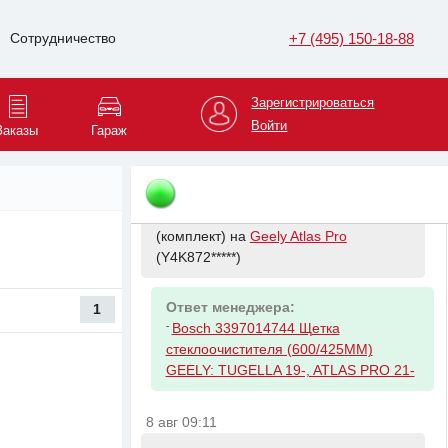
+7 (495) 150-18-88
Сотрудничество
Ответ менеджера:
-
GEELY 2036512100 Свеча зажигания
Geely Lynk&Co 1.5T (заменены на
Зарегистрироваться
5511695967)
Войти
Заказы
Гараж
8 авг 08:39
Запрос клиента:
Щетки
стеклоочистителя переднего
(комплект) на
Geely Atlas Pro
(Y4K872*****)
Ответ менеджера:
1
-
Bosch 3397014744 Щетка
стеклоочистителя (600/425ММ)
GEELY: TUGELLA 19-, ATLAS PRO 21-
8 авг 09:11