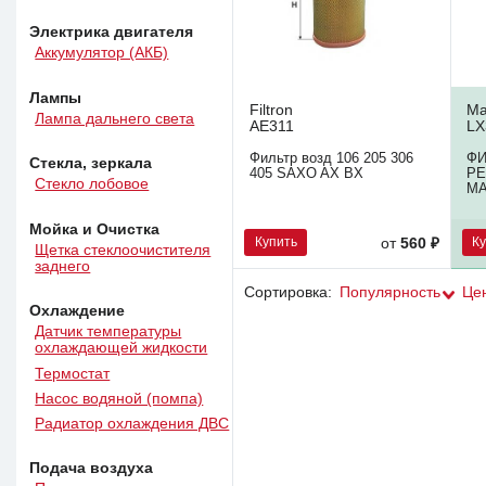
Электрика двигателя
Аккумулятор (АКБ)
Лампы
Filtron
Ma
Лампа дальнего света
AE311
LX
Фильтр возд 106 205 306
Ф
Стекла, зеркала
405 SAXO AX BX
PE
Стекло лобовое
MA
Мойка и Очистка
Купить
К
от
560 ₽
Щетка стеклоочистителя
заднего
Сортировка:
Популярность
Це
Охлаждение
Датчик температуры
охлаждающей жидкости
Термостат
Насос водяной (помпа)
Радиатор охлаждения ДВС
Подача воздуха