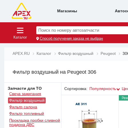
Магазины
Автос
Поиск по номеру автозапчасти
Каталог
Способ получения заказа не выбран
APEX.RU
Каталог
Фильтр воздушный
Peugeot
30
Фильтр воздушный на Peugeot 306
Запчасти для ТО
Сортировка:
Популярность
Це
Свеча зажигания
Рек
Фильтр воздушный
Фильтр салона
Фильтр топливный
Прокладка пробки сливной
поддона ДВС