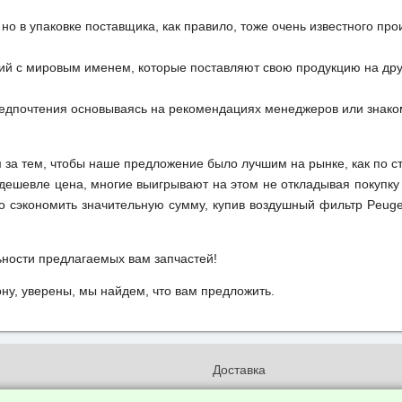
но в упаковке поставщика, как правило, тоже очень известного про
ий с мировым именем, которые поставляют свою продукцию на друг
редпочтения основываясь на рекомендациях менеджеров или знако
м за тем, чтобы наше предложение было лучшим на рынке, как по с
м дешевле цена, многие выигрывают на этом не откладывая покупку
о сэкономить значительную сумму, купив воздушный фильтр Peuge
ьности предлагаемых вам запчастей!
у, уверены, мы найдем, что вам предложить.
и
Доставка
бработки и конфиденциальности
Вакансии