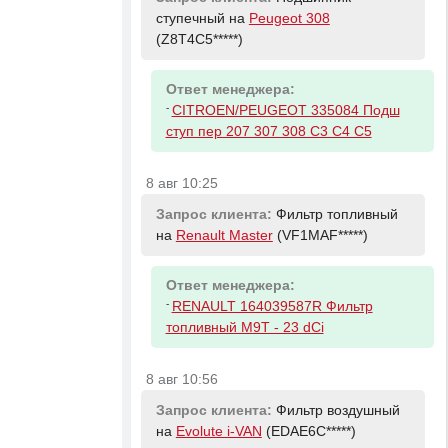
ступечный на
Peugeot 308
(Z8T4C5*****)
Ответ менеджера:
-
CITROEN/PEUGEOT 335084 Подш
ступ пер 207 307 308 C3 C4 C5
8 авг 10:25
Запрос клиента:
Фильтр топливный
на
Renault Master
(VF1MAF*****)
Ответ менеджера:
-
RENAULT 164039587R Фильтр
топливный M9T - 23 dCi
8 авг 10:56
Запрос клиента:
Фильтр воздушный
на
Evolute i-VAN
(EDAE6C*****)