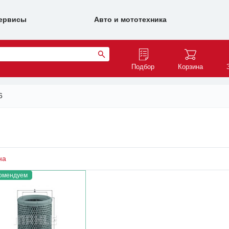
ервисы
Авто и мототехника
Подбор
Корзина
6
на
омендуем