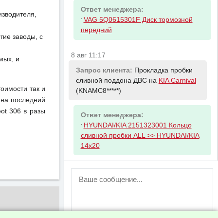
Ответ менеджера:
изводителя,
-
VAG 5Q0615301F Диск тормозной
передний
ие заводы, с
8 авг 11:17
мых, и
Запрос клиента:
Прокладка пробки
сливной поддона ДВС на
KIA Carnival
тоимости так и
(KNAMC8*****)
 на последний
ot 306 в разы
Ответ менеджера:
-
HYUNDAI/KIA 2151323001 Кольцо
сливной пробки ALL >> HYUNDAI/KIA
14x20
ВНИМАНИЕ!
Возможность отправлять сообщения
для незарегистрированных
пользователей временно отключена!