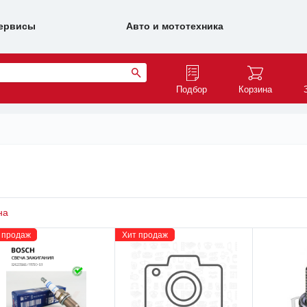
ервисы
Авто и мототехника
Подбор
Корзина
на
 продаж
Хит продаж