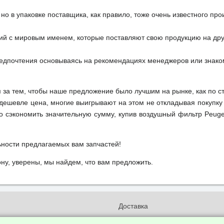
но в упаковке поставщика, как правило, тоже очень известного про
ий с мировым именем, которые поставляют свою продукцию на друг
редпочтения основываясь на рекомендациях менеджеров или знако
м за тем, чтобы наше предложение было лучшим на рынке, как по с
м дешевле цена, многие выигрывают на этом не откладывая покупку
о сэкономить значительную сумму, купив воздушный фильтр Peuge
ьности предлагаемых вам запчастей!
у, уверены, мы найдем, что вам предложить.
и
Доставка
бработки и конфиденциальности
Вакансии