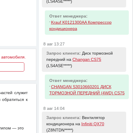
(LS4ASE*****)
Ответ менеджера:
-
Krauf K0121300AA Компрессор
кондиционера
8 авг 13:27
Запрос клиента:
Диск тормозной
у автомобиля.
передний на
Changan CS75
(LS4ASE*****)
Ответ менеджера:
-
CHANGAN S3010660201 ДИСК
частей служит
ТОРМОЗНОЙ ПЕРЕДНИЙ (4WD) CS75
 обратиться к
8 авг 14:04
Запрос клиента:
Вентилятор
кондиционера на
Infiniti QX70
отипом — это
(Z8NTDN*****)