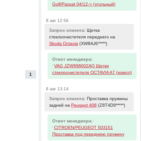
Golf/Passat 04/12-> (угольный)
8 авг 12:56
Запрос клиента:
Щетка
стеклоочистителя переднего на
Skoda Octavia
(XW8AJ6*****)
Ответ менеджера:
-
VAG JZW998002AQ Щетки
стеклоочистетеля OCTAVIA A7 (компл)
1
8 авг 13:14
Запрос клиента:
Проставка пружины
задней на
Peugeot 408
(Z8T4D9*****)
Ответ менеджера:
-
CITROEN/PEUGEOT 503151
Проставка под переднюю пружину