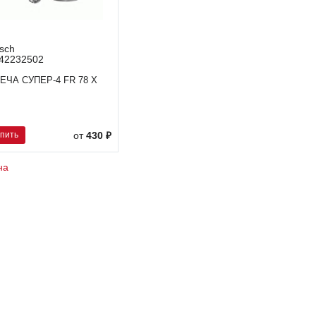
sch
42232502
ЕЧА СУПЕР-4 FR 78 X
упить
от
430 ₽
на