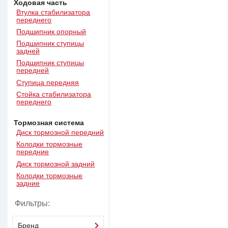
Ходовая часть
Втулка стабилизатора
переднего
Подшипник опорный
Подшипник ступицы
задней
Подшипник ступицы
передней
Ступица передняя
Стойка стабилизатора
переднего
Тормозная система
Диск тормозной передний
Колодки тормозные
передние
Диск тормозной задний
Колодки тормозные
задние
Фильтры:
Бренд