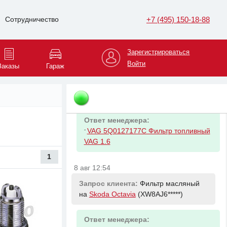
Ответ менеджера:
+7 (495) 150-18-88
Сотрудничество
-
VAG GS55545M4EUR Масло
моторное синт. Longlife III FE 0W-30
(5л)
Зарегистрироваться
Войти
Заказы
Гараж
8 авг 12:54
Запрос клиента:
Фильтр топливный
на
Skoda Octavia
(XW8AJ6*****)
Ответ менеджера:
-
VAG 5Q0127177C Фильтр топливный
VAG 1.6
1
8 авг 12:54
Запрос клиента:
Фильтр масляный
на
Skoda Octavia
(XW8AJ6*****)
Ответ менеджера: