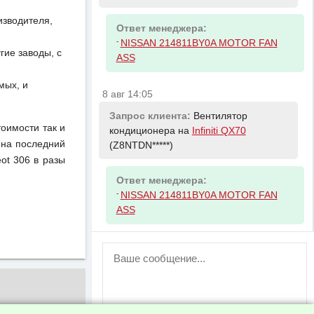
изводителя,
Ответ менеджера:
-
NISSAN 214811BY0A MOTOR FAN
ие заводы, с
ASS
мых, и
8 авг 14:05
Запрос клиента:
Вентилятор
тоимости так и
кондиционера на
Infiniti QX70
 на последний
(Z8NTDN*****)
ot 306 в разы
Ответ менеджера:
-
NISSAN 214811BY0A MOTOR FAN
ASS
ВНИМАНИЕ!
Возможность отправлять сообщения
для незарегистрированных
пользователей временно отключена!