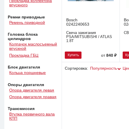
Прокладка коллектора
впускного
Ремни приводные
Bosch
Bo
Ремень приводной
0242240653
02
Свеча зажигания
СВ
Головка блока
PSA/MITSUBISHI / ATLAS
цилиндров
1.8T
Колпачок маслосъемный
впускной
Купить
К
Прокладка ГБЦ
от
840 ₽
Блок двигателя
Сортировка:
Популярность
Це
Кольца поршневые
Опоры двигателя
Опора двигателя левая
Опора двигателя правая
Трансмиссия
Втулка первичного вала
КПП