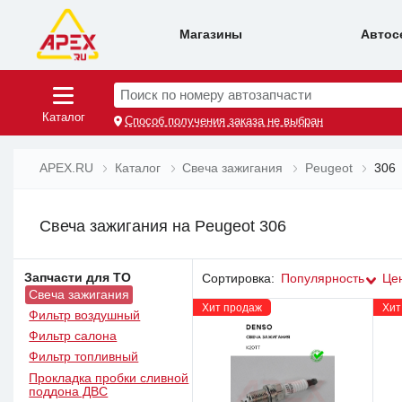
Магазины
Автос
Поиск по номеру автозапчасти
Каталог
Способ получения заказа не выбран
APEX.RU
Каталог
Свеча зажигания
Peugeot
306
Свеча зажигания на Peugeot 306
Запчасти для ТО
Сортировка:
Популярность
Це
Свеча зажигания
Хит продаж
Хит
Фильтр воздушный
Фильтр салона
Фильтр топливный
Прокладка пробки сливной
поддона ДВС