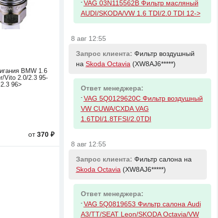
-
VAG 03N115562B Фильтр масляный
AUDI/SKODA/VW 1.6 TDI/2.0 TDI 12->
8 авг 12:55
Запрос клиента:
Фильтр воздушный
на
Skoda Octavia
(XW8AJ6*****)
игания BMW 1.6
/Vito 2.0/2.3 95-
2.3 96>
Ответ менеджера:
-
VAG 5Q0129620C Фильтр воздушный
VW CUWA/CXDA VAG
1.6TDI/1.8TFSI/2.0TDI
от
370 ₽
8 авг 12:55
Запрос клиента:
Фильтр салона на
Skoda Octavia
(XW8AJ6*****)
Ответ менеджера:
-
VAG 5Q0819653 Фильтр салона Audi
A3/TT/SEAT Leon/SKODA Octavia/VW