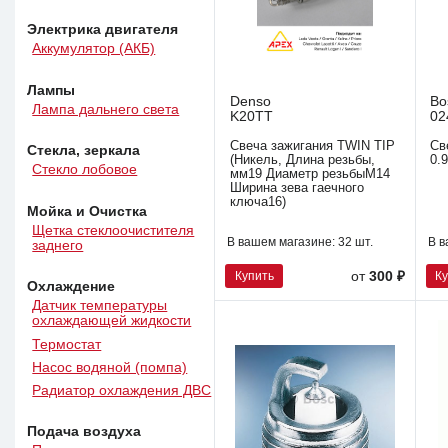
Электрика двигателя
Аккумулятор (АКБ)
Лампы
Denso
Bo
Лампа дальнего света
K20TT
02
Свеча зажигания TWIN TIP
Св
Стекла, зеркала
(Никель, Длина резьбы,
0.9
Стекло лобовое
мм19 Диаметр резьбыM14
Ширина зева гаечного
ключа16)
Мойка и Очистка
Щетка стеклоочистителя
В вашем магазине:
32 шт.
В в
заднего
Купить
К
от
300 ₽
Охлаждение
Датчик температуры
охлаждающей жидкости
Термостат
Насос водяной (помпа)
Радиатор охлаждения ДВС
Подача воздуха