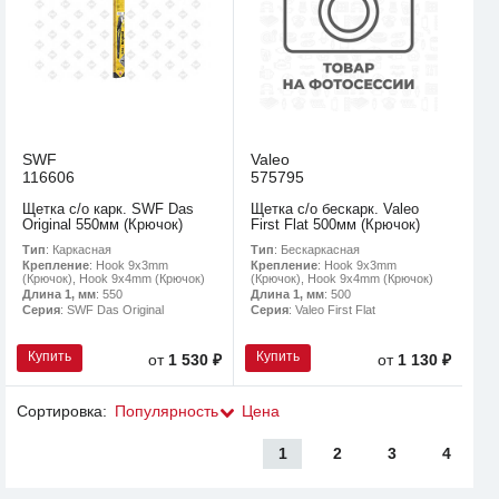
SWF
Valeo
116606
575795
Щетка с/о карк. SWF Das
Щетка с/о бескарк. Valeo
Original 550мм (Крючок)
First Flat 500мм (Крючок)
Тип
: Каркасная
Тип
: Бескаркасная
Крепление
: Hook 9x3mm
Крепление
: Hook 9x3mm
(Крючок), Hook 9x4mm (Крючок)
(Крючок), Hook 9x4mm (Крючок)
Длина 1, мм
: 550
Длина 1, мм
: 500
Серия
: SWF Das Original
Серия
: Valeo First Flat
Купить
Купить
от
1 530 ₽
от
1 130 ₽
Сортировка:
Популярность
Цена
1
2
3
4