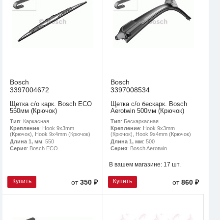
Bosch
Bosch
3397004672
3397008534
Щетка с/о карк. Bosch ECO
Щетка с/о бескарк. Bosch
550мм (Крючок)
Aerotwin 500мм (Крючок)
Тип
: Каркасная
Тип
: Бескаркасная
Крепление
: Hook 9x3mm
Крепление
: Hook 9x3mm
(Крючок), Hook 9x4mm (Крючок)
(Крючок), Hook 9x4mm (Крючок)
Длина 1, мм
: 550
Длина 1, мм
: 500
Серия
: Bosch ECO
Серия
: Bosch Aerotwin
В вашем магазине:
17 шт.
Купить
Купить
от
350 ₽
от
860 ₽