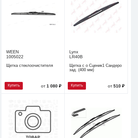
WEEN
Lynx
1005022
LR40B
Щетка стеклоочистителя
Щетка с о Сценик1 Сандеро
зад. (400 мм)
Купить
Купить
от
1 080 ₽
от
510 ₽