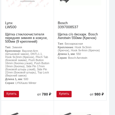
Lynx
Bosch
LW500
3397008537
Щётка стеклоочистителя
Щетка с/о бескарк. Bosch
передняя зимняя в кожухе,
Aerotwin 550мм (Крючок)
500мм (9 креплений)
Тип
: Бескаркасная
Тип
: Зимняя
Крепление
: Hook 9x3mm
(Крючок), Hook 9x4mm (Крючок)
Крепление
: Bayonet Arm
(Штыковой замок), DNTL1.1,
Длина 1, мм
: 550
Hook 9x3mm (Крючок), Pinch Tab
Серия
: Bosch Aerotwin
(Боковой зажим), Push Button
16mm (Кнопка узкая), Push Button
19mm (Кнопка), Side Pin 17mm
(Боковой штырь узкий), Side Pin
22mm (Боковой штырь), Top Lock
(Верхний замок)
Длина 1, мм
: 500
Серия
: LYNXauto Winter
Купить
Купить
от
780 ₽
от
980 ₽