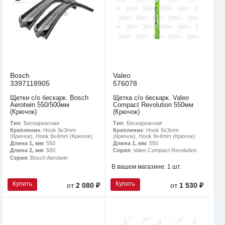
Bosch
Valeo
3397118905
576078
Щетки с/о бескарк. Bosch
Щетка с/о бескарк. Valeo
Aerotwin 550/500мм
Compact Revolution 550мм
(Крючок)
(Крючок)
Тип
: Бескаркасная
Тип
: Бескаркасная
Крепление
: Hook 9x3mm
Крепление
: Hook 9x3mm
(Крючок), Hook 9x4mm (Крючок)
(Крючок), Hook 9x4mm (Крючок)
Длина 1, мм
: 550
Длина 1, мм
: 550
Длина 2, мм
: 500
Серия
: Valeo Compact Revolution
Серия
: Bosch Aerotwin
В вашем магазине:
1 шт.
Купить
Купить
от
2 080 ₽
от
1 530 ₽