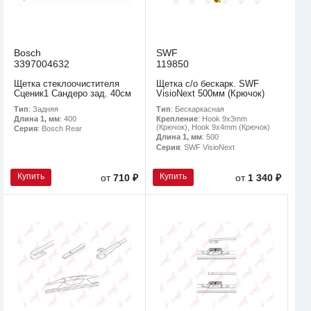
Bosch
SWF
3397004632
119850
Щетка стеклоочистителя
Щетка с/о бескарк. SWF
Сценик1 Сандеро зад. 40см
VisioNext 500мм (Крючок)
Тип
: Задняя
Тип
: Бескаркасная
Длина 1, мм
: 400
Крепление
: Hook 9x3mm
(Крючок), Hook 9x4mm (Крючок)
Серия
: Bosch Rear
Длина 1, мм
: 500
Серия
: SWF VisioNext
Купить
Купить
от
710 ₽
от
1 340 ₽