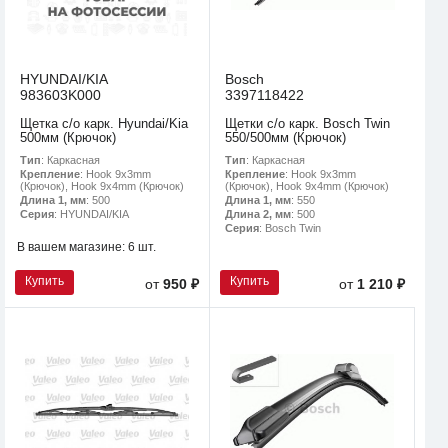
HYUNDAI/KIA
Bosch
983603K000
3397118422
Щетка с/о карк. Hyundai/Kia
Щетки с/о карк. Bosch Twin
500мм (Крючок)
550/500мм (Крючок)
Тип
: Каркасная
Тип
: Каркасная
Крепление
: Hook 9x3mm
Крепление
: Hook 9x3mm
(Крючок), Hook 9x4mm (Крючок)
(Крючок), Hook 9x4mm (Крючок)
Длина 1, мм
: 500
Длина 1, мм
: 550
Серия
: HYUNDAI/KIA
Длина 2, мм
: 500
Серия
: Bosch Twin
В вашем магазине:
6 шт.
Купить
Купить
от
950 ₽
от
1 210 ₽