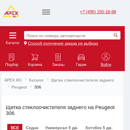
+7 (495) 150-18-88
Поиск по номеру автозапчасти
Каталог
Способ получения заказа не выбран
Подбор
Корзина
Заказы
Гараж
Войти
APEX.RU
Каталог
Щетка стеклоочистителя заднего
Peugeot
306
Щетка стеклоочистителя заднего на Peugeot
306
ВСЕ
Седан
Универсал 5 дв.
Хэтчбек 5 дв.