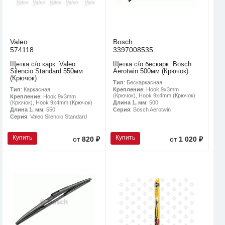
Valeo
Bosch
574118
3397008535
Щетка с/о карк. Valeo
Щетка с/о бескарк. Bosch
Silencio Standard 550мм
Aerotwin 500мм (Крючок)
(Крючок)
Тип
: Бескаркасная
Тип
: Каркасная
Крепление
: Hook 9x3mm
(Крючок), Hook 9x4mm (Крючок)
Крепление
: Hook 9x3mm
(Крючок), Hook 9x4mm (Крючок)
Длина 1, мм
: 500
Длина 1, мм
: 550
Серия
: Bosch Aerotwin
Серия
: Valeo Silencio Standard
Купить
Купить
от
820 ₽
от
1 020 ₽