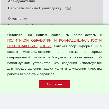
Арендодателям
Написать письмо Руководству
О компании
Политика обработки и конфиденциальности
персональных данных
Оставаясь на нашем сайте, вы соглашаетесь с
Согласием на обработку персональных данных
ПОЛИТИКОЙ ОБРАБОТКИ И КОНФИДЕНЦИАЛЬНОСТИ
Оферта оптовой купли-продажи
ПЕРСОНАЛЬНЫХ ДАННЫХ
, включая сбор информации о
Публичная оферта
вашем местоположении, типе, языке и версии
операционной системы и браузера, а также данных об
используемом устройстве. Эти сведения используются
для предоставления наших услуг и улучшения качества
© 2026 ООО "Феникс"
работы веб-сайта и сервисов.
Все права защищены.