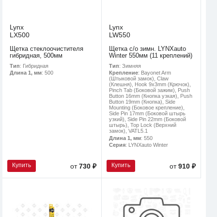
Lynx
Lynx
LX500
LW550
Щетка стеклоочистителя
Щетка с/о зимн. LYNXauto
гибридная, 500мм
Winter 550мм (11 креплений)
Тип
: Гибридная
Тип
: Зимняя
Длина 1, мм
: 500
Крепление
: Bayonet Arm
(Штыковой замок), Claw
(Клешня), Hook 9x3mm (Крючок),
Pinch Tab (Боковой зажим), Push
Button 16mm (Кнопка узкая), Push
Button 19mm (Кнопка), Side
Mounting (Боковое крепление),
Side Pin 17mm (Боковой штырь
узкий), Side Pin 22mm (Боковой
штырь), Top Lock (Верхний
замок), VATL5.1
Длина 1, мм
: 550
Серия
: LYNXauto Winter
Купить
Купить
от
730 ₽
от
910 ₽