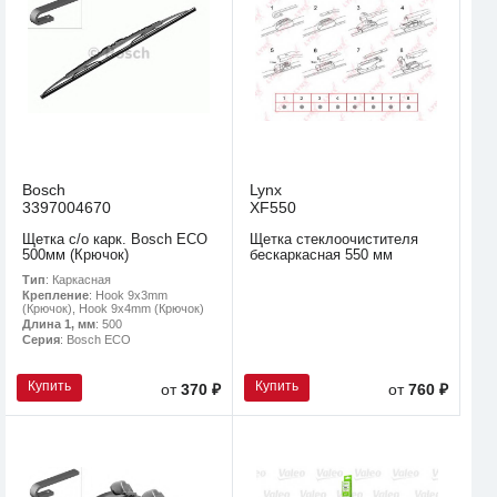
Bosch
Lynx
3397004670
XF550
Щетка с/о карк. Bosch ECO
Щетка стеклоочистителя
500мм (Крючок)
бескаркасная 550 мм
Тип
: Каркасная
Крепление
: Hook 9x3mm
(Крючок), Hook 9x4mm (Крючок)
Длина 1, мм
: 500
Серия
: Bosch ECO
Купить
Купить
от
370 ₽
от
760 ₽