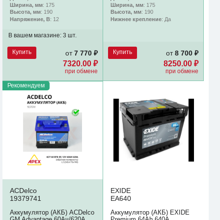
Ширина, мм
: 175
Ширина, мм
: 175
Высота, мм
: 190
Высота, мм
: 190
Напряжение, В
: 12
Нижнее крепление
: Да
В вашем магазине:
3 шт.
Купить
Купить
от
7 770 ₽
от
8 700 ₽
7320.00 ₽
8250.00 ₽
при обмене
при обмене
Рекомендуем
ACDelco
EXIDE
19379741
EA640
Аккумулятор (АКБ) ACDelco
Аккумулятор (АКБ) EXIDE
GM Advantage 60Ач/620А
Premium 64Ah 640A