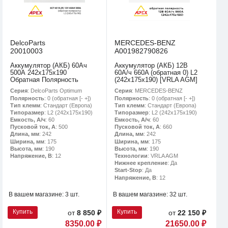
DelcoParts
MERCEDES-BENZ
20010003
A001982790826
Аккумулятор (АКБ) 60Ач
Аккумулятор (АКБ) 12В
500А 242х175х190
60А/ч 660A (обратная 0) L2
Обратная Полярность
(242х175х190) [VRLA AGM]
Серия
: DelcoParts Optimum
Серия
: MERCEDES-BENZ
Полярность
: 0 (обратная [- +])
Полярность
: 0 (обратная [- +])
Тип клемм
: Стандарт (Европа)
Тип клемм
: Стандарт (Европа)
Типоразмер
: L2 (242х175х190)
Типоразмер
: L2 (242х175х190)
Емкость, А/ч
: 60
Емкость, А/ч
: 60
Пусковой ток, А
: 500
Пусковой ток, А
: 660
Длина, мм
: 242
Длина, мм
: 242
Ширина, мм
: 175
Ширина, мм
: 175
Высота, мм
: 190
Высота, мм
: 190
Напряжение, В
: 12
Технологии
: VRLA AGM
Нижнее крепление
: Да
Start-Stop
: Да
Напряжение, В
: 12
В вашем магазине:
3 шт.
В вашем магазине:
32 шт.
Купить
Купить
от
8 850 ₽
от
22 150 ₽
8350.00 ₽
21650.00 ₽