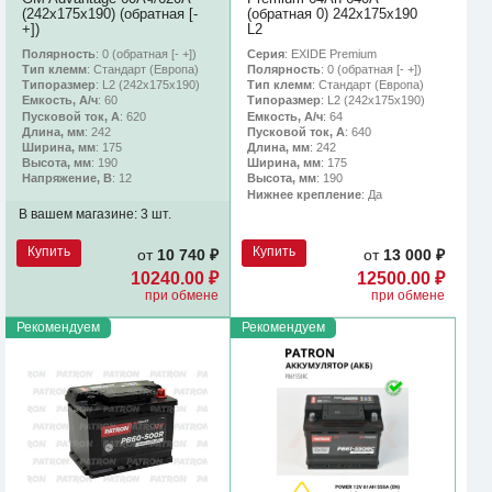
(242х175х190) (обратная [-
(обратная 0) 242x175x190
+])
L2
Полярность
: 0 (обратная [- +])
Серия
: EXIDE Premium
Тип клемм
: Стандарт (Европа)
Полярность
: 0 (обратная [- +])
Типоразмер
: L2 (242х175х190)
Тип клемм
: Стандарт (Европа)
Емкость, А/ч
: 60
Типоразмер
: L2 (242х175х190)
Пусковой ток, А
: 620
Емкость, А/ч
: 64
Длина, мм
: 242
Пусковой ток, А
: 640
Ширина, мм
: 175
Длина, мм
: 242
Высота, мм
: 190
Ширина, мм
: 175
Напряжение, В
: 12
Высота, мм
: 190
Нижнее крепление
: Да
В вашем магазине:
3 шт.
Купить
Купить
от
10 740 ₽
от
13 000 ₽
10240.00 ₽
12500.00 ₽
при обмене
при обмене
Рекомендуем
Рекомендуем