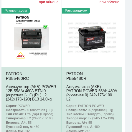
при обмене
при обмене
Рекомендуем
Рекомендуем
PATRON
PATRON
PB55460RC
PB55480R
Аккумулятор (АКБ) POWER
Аккумулятор (АКБ)
12В 55А/ч 460A ETN 0
PATRON POWER 55Ah 480A
(обратная [- +]) (R+) L2
(обратная 0) 242x175x190
(242х175х190) B13 14,0kg
L2
Серия
: POWER
Серия
: PATRON POWER
Полярность
: 0 (обратная [- +])
Полярность
: 0 (обратная [- +])
Тип клемм
: Стандарт (Европа)
Тип клемм
: Стандарт (Европа)
Типоразмер
: L2 (242х175х190)
Типоразмер
: L2 (242х175х190)
Емкость, А/ч
: 55
Емкость, А/ч
: 55
Пусковой ток, А
: 460
Пусковой ток, А
: 480
Длина, мм
: 242
Длина, мм
: 242