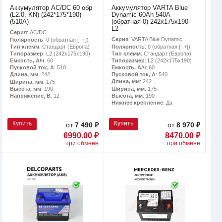
Аккумулятор AC/DC 60 обр
Аккумулятор VARTA Blue
(L2.0, KN) (242*175*190)
Dynamic 60Ah 540A
(510А)
(обратная 0) 242x175x190
L2
Серия
: AC/DC
Серия
: VARTA Blue Dynamic
Полярность
: 0 (обратная [- +])
Полярность
: 0 (обратная [- +])
Тип клемм
: Стандарт (Европа)
Тип клемм
: Стандарт (Европа)
Типоразмер
: L2 (242х175х190)
Типоразмер
: L2 (242х175х190)
Емкость, А/ч
: 60
Емкость, А/ч
: 60
Пусковой ток, А
: 510
Пусковой ток, А
: 540
Длина, мм
: 242
Длина, мм
: 242
Ширина, мм
: 175
Ширина, мм
: 175
Высота, мм
: 190
Высота, мм
: 190
Напряжение, В
: 12
Нижнее крепление
: Да
Купить
Купить
от
7 490 ₽
от
8 970 ₽
6990.00 ₽
8470.00 ₽
при обмене
при обмене