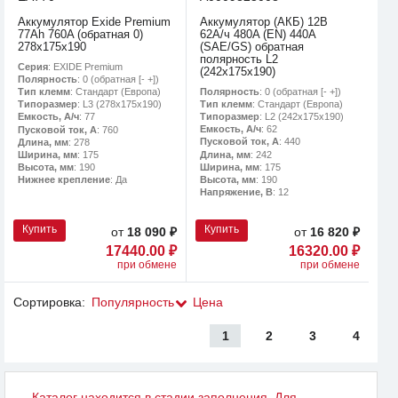
Аккумулятор Exide Premium
Аккумулятор (АКБ) 12В
77Ah 760A (обратная 0)
62А/ч 480A (EN) 440A
278x175x190
(SAE/GS) обратная
полярность L2
Серия
: EXIDE Premium
(242х175х190)
Полярность
: 0 (обратная [- +])
Полярность
: 0 (обратная [- +])
Тип клемм
: Стандарт (Европа)
Тип клемм
: Стандарт (Европа)
Типоразмер
: L3 (278х175х190)
Типоразмер
: L2 (242х175х190)
Емкость, А/ч
: 77
Емкость, А/ч
: 62
Пусковой ток, А
: 760
Пусковой ток, А
: 440
Длина, мм
: 278
Длина, мм
: 242
Ширина, мм
: 175
Ширина, мм
: 175
Высота, мм
: 190
Высота, мм
: 190
Нижнее крепление
: Да
Напряжение, В
: 12
Купить
Купить
от
18 090 ₽
от
16 820 ₽
17440.00 ₽
16320.00 ₽
при обмене
при обмене
Сортировка:
Популярность
Цена
1
2
3
4
Каталог находится в стадии заполнения. Для