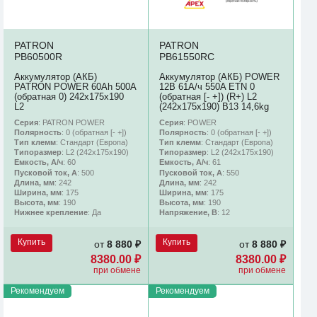
PATRON
PATRON
PB60500R
PB61550RC
Аккумулятор (АКБ)
Аккумулятор (АКБ) POWER
PATRON POWER 60Ah 500A
12В 61А/ч 550A ETN 0
(обратная 0) 242x175x190
(обратная [- +]) (R+) L2
L2
(242х175х190) B13 14,6kg
Серия
: PATRON POWER
Серия
: POWER
Полярность
: 0 (обратная [- +])
Полярность
: 0 (обратная [- +])
Тип клемм
: Стандарт (Европа)
Тип клемм
: Стандарт (Европа)
Типоразмер
: L2 (242х175х190)
Типоразмер
: L2 (242х175х190)
Емкость, А/ч
: 60
Емкость, А/ч
: 61
Пусковой ток, А
: 500
Пусковой ток, А
: 550
Длина, мм
: 242
Длина, мм
: 242
Ширина, мм
: 175
Ширина, мм
: 175
Высота, мм
: 190
Высота, мм
: 190
Нижнее крепление
: Да
Напряжение, В
: 12
Купить
Купить
от
8 880 ₽
от
8 880 ₽
8380.00 ₽
8380.00 ₽
при обмене
при обмене
Рекомендуем
Рекомендуем