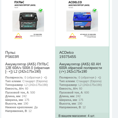
Пульс
ACDelco
PS603R
19375455
Аккумулятор (АКБ) ПУЛЬС
Аккумулятор (АКБ) 60 AH
12В 60А/ч 500A 0 (обратная
600A обратной полярности
[- +]) L2 (242х175х190)
(-/+) 242х175х190
Полярность
: 0 (обратная [- +])
Полярность
: 0 (обратная [- +])
Тип клемм
: Стандарт (Европа)
Тип клемм
: Стандарт (Европа)
Типоразмер
: L2 (242х175х190)
Типоразмер
: L2 (242х175х190)
Емкость, А/ч
: 60
Емкость, А/ч
: 60
Пусковой ток, А
: 500
Пусковой ток, А
: 600
Длина, мм
: 242
Длина, мм
: 242
Ширина, мм
: 175
Ширина, мм
: 175
Высота, мм
: 190
Высота, мм
: 190
Нижнее крепление
: Да
Напряжение, В
: 12
Напряжение, В
: 12
В вашем магазине:
4 шт.