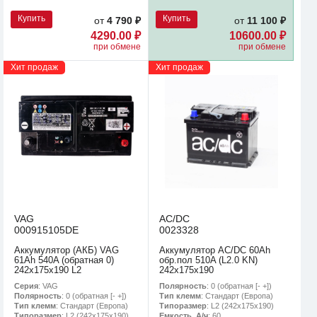
Купить
Купить
от
4 790 ₽
от
11 100 ₽
4290.00 ₽
10600.00 ₽
при обмене
при обмене
Хит продаж
Хит продаж
VAG
AC/DC
000915105DE
0023328
Аккумулятор (АКБ) VAG
Аккумулятор AC/DC 60Ah
61Ah 540A (обратная 0)
обр.пол 510A (L2.0 KN)
242x175x190 L2
242х175х190
Серия
: VAG
Полярность
: 0 (обратная [- +])
Полярность
: 0 (обратная [- +])
Тип клемм
: Стандарт (Европа)
Тип клемм
: Стандарт (Европа)
Типоразмер
: L2 (242х175х190)
Типоразмер
: L2 (242х175х190)
Емкость, А/ч
: 60