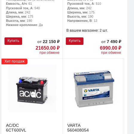
Емкость, А/ч
: 61
Пусковой ток, А
: 510
Пусковой ток, А
: 540
Длина, мм
: 242
Длина, мм
: 242
Ширина, мм
: 175
Ширина, мм
: 175
Высота, мм
: 190
Высота, мм
: 190
Напряжение, В
: 12
Нижнее крепление
: Да
В вашем магазине:
2 шт.
Купить
Купить
от
22 150 ₽
от
7 490 ₽
21650.00 ₽
6990.00 ₽
при обмене
при обмене
Хит продаж
AC/DC
VARTA
6CT600VL
560408054