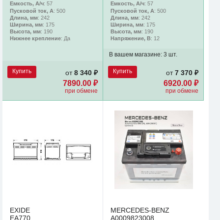
Емкость, А/ч
: 57
Емкость, А/ч
: 57
Пусковой ток, А
: 500
Пусковой ток, А
: 500
Длина, мм
: 242
Длина, мм
: 242
Ширина, мм
: 175
Ширина, мм
: 175
Высота, мм
: 190
Высота, мм
: 190
Нижнее крепление
: Да
Напряжение, В
: 12
В вашем магазине:
3 шт.
Купить
Купить
от
8 340 ₽
от
7 370 ₽
7890.00 ₽
6920.00 ₽
при обмене
при обмене
EXIDE
MERCEDES-BENZ
EA770
A0009823008