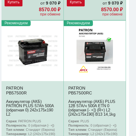
Купить
Купить
от
9 070 ₽
от
9 070 ₽
8570.00 ₽
8570.00 ₽
при обмене
при обмене
Рекомендуем
Рекомендуем
PATRON
PATRON
PB57500R
PB57500RC
Аккумулятор (АКБ)
Аккумулятор (АКБ) PLUS
PATRON PLUS 57Ah 500A
12В 57А/ч 500A ETN 0
(обратная 0) 242x175x190
(обратная [- +]) (R+) L2
L2
(242х175х190) B13 14,1kg
Серия
: PATRON PLUS
Серия
: PLUS
Полярность
: 0 (обратная [- +])
Полярность
: 0 (обратная [- +])
Тип клемм
: Стандарт (Европа)
Тип клемм
: Стандарт (Европа)
Типоразмер
: L2 (242х175х190)
Типоразмер
: L2 (242х175х190)