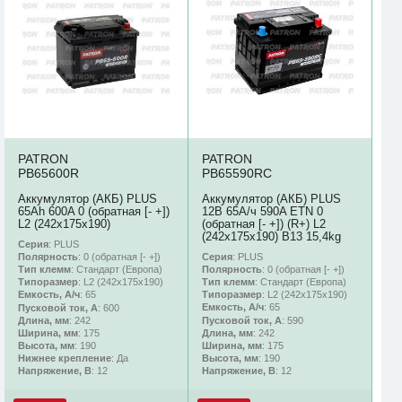
PATRON
PATRON
PB65600R
PB65590RC
Аккумулятор (АКБ) PLUS
Аккумулятор (АКБ) PLUS
65Ah 600A 0 (обратная [- +])
12В 65А/ч 590A ETN 0
L2 (242х175х190)
(обратная [- +]) (R+) L2
(242х175х190) B13 15,4kg
Серия
: PLUS
Серия
: PLUS
Полярность
: 0 (обратная [- +])
Полярность
: 0 (обратная [- +])
Тип клемм
: Стандарт (Европа)
Тип клемм
: Стандарт (Европа)
Типоразмер
: L2 (242х175х190)
Типоразмер
: L2 (242х175х190)
Емкость, А/ч
: 65
Емкость, А/ч
: 65
Пусковой ток, А
: 600
Пусковой ток, А
: 590
Длина, мм
: 242
Длина, мм
: 242
Ширина, мм
: 175
Ширина, мм
: 175
Высота, мм
: 190
Высота, мм
: 190
Нижнее крепление
: Да
Напряжение, В
: 12
Напряжение, В
: 12