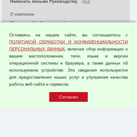
Написать письмо Руководству
О компании
Политика обработки и конфиденциальности
персональных данных
Оставаясь на нашем сайте, вы соглашаетесь с
Согласием на обработку персональных данных
ПОЛИТИКОЙ ОБРАБОТКИ И КОНФИДЕНЦИАЛЬНОСТИ
Оферта оптовой купли-продажи
ПЕРСОНАЛЬНЫХ ДАННЫХ
, включая сбор информации о
Публичная оферта
вашем местоположении, типе, языке и версии
операционной системы и браузера, а также данных об
используемом устройстве. Эти сведения используются
для предоставления наших услуг и улучшения качества
© 2026 ООО "Феникс"
работы веб-сайта и сервисов.
Все права защищены.