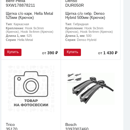
Behr-Hella
Denso
9XW178878211
DUR050R
Щетка с/о карк. Hella Metal
Щетка с/о гибр. Denso
525мм (Крючок)
Hybrid 500мм (Крючок)
Тип
: Каркасная
Тип
: Гибридная
Крепление
: Hook 9x3mm
Крепление
: Hook 9x3mm
(Крючок), Hook 9x4mm (Крючок)
(Крючок), Hook 9x4mm (Крючок)
Длина 1, мм
: 525
Длина 1, мм
: 500
Серия
: Hella Metal
Серия
: Denso Hybrid
Купить
Купить
от
390 ₽
от
1 430 ₽
Trico
Bosch
35170
3397007460