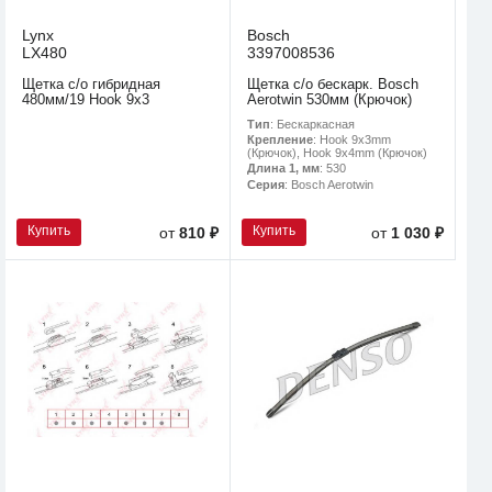
Lynx
Bosch
LX480
3397008536
Щетка с/о гибридная
Щетка с/о бескарк. Bosch
480мм/19 Hook 9х3
Aerotwin 530мм (Крючок)
Тип
: Бескаркасная
Крепление
: Hook 9x3mm
(Крючок), Hook 9x4mm (Крючок)
Длина 1, мм
: 530
Серия
: Bosch Aerotwin
Купить
Купить
от
810 ₽
от
1 030 ₽