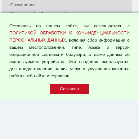
О компании
Политика обработки и конфиденциальности
персональных данных
Оставаясь на нашем сайте, вы соглашаетесь с
Согласием на обработку персональных данных
ПОЛИТИКОЙ ОБРАБОТКИ И КОНФИДЕНЦИАЛЬНОСТИ
Оферта оптовой купли-продажи
ПЕРСОНАЛЬНЫХ ДАННЫХ
, включая сбор информации о
Публичная оферта
вашем местоположении, типе, языке и версии
операционной системы и браузера, а также данных об
используемом устройстве. Эти сведения используются
для предоставления наших услуг и улучшения качества
© 2026 ООО "Феникс"
работы веб-сайта и сервисов.
Все права защищены.