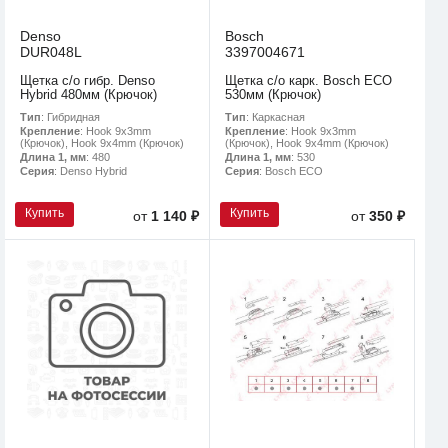
Denso
Bosch
DUR048L
3397004671
Щетка с/о гибр. Denso
Щетка с/о карк. Bosch ECO
Hybrid 480мм (Крючок)
530мм (Крючок)
Тип
: Гибридная
Тип
: Каркасная
Крепление
: Hook 9x3mm
Крепление
: Hook 9x3mm
(Крючок), Hook 9x4mm (Крючок)
(Крючок), Hook 9x4mm (Крючок)
Длина 1, мм
: 480
Длина 1, мм
: 530
Серия
: Denso Hybrid
Серия
: Bosch ECO
Купить
Купить
от
1 140 ₽
от
350 ₽