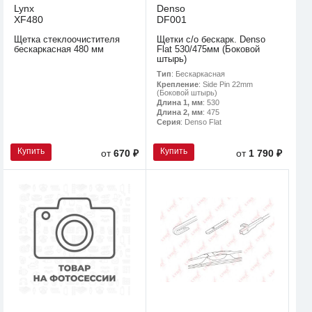
Lynx
Denso
XF480
DF001
Щетка стеклоочистителя
Щетки с/о бескарк. Denso
бескаркасная 480 мм
Flat 530/475мм (Боковой
штырь)
Тип
: Бескаркасная
Крепление
: Side Pin 22mm
(Боковой штырь)
Длина 1, мм
: 530
Длина 2, мм
: 475
Серия
: Denso Flat
Купить
Купить
от
670 ₽
от
1 790 ₽