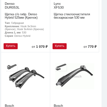
Denso
Lynx
DUR053L
XF530
Щетка с/о гибр. Denso
Щетка стеклоочистителя
Hybrid 525мм (Крючок)
бескаркасная 530 мм
Тип
: Гибридная
Крепление
: Hook 9x3mm
(Крючок), Hook 9x4mm (Крючок)
Длина 1, мм
: 530
Серия
: Denso Hybrid
Купить
Купить
от
1 070 ₽
от
770 ₽
Bosch
Bosch