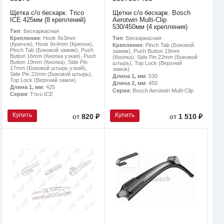
Щетка с/о бескарк. Trico
Щетки с/о бескарк. Bosch
ICE 425мм (8 креплений)
Aerotwin Multi-Clip
530/450мм (4 крепления)
Тип
: Бескаркасная
Тип
: Бескаркасная
Крепление
: Hook 9x3mm
(Крючок), Hook 9x4mm (Крючок),
Крепление
: Pinch Tab (Боковой
Pinch Tab (Боковой зажим), Push
зажим), Push Button 19mm
Button 16mm (Кнопка узкая), Push
(Кнопка), Side Pin 22mm (Боковой
Button 19mm (Кнопка), Side Pin
штырь), Top Lock (Верхний
17mm (Боковой штырь узкий),
замок)
Side Pin 22mm (Боковой штырь),
Длина 1, мм
: 530
Top Lock (Верхний замок)
Длина 2, мм
: 450
Длина 1, мм
: 425
Серия
: Bosch Aerotwin Multi-Clip
Серия
: Trico ICE
Купить
Купить
от
820 ₽
от
1 510 ₽