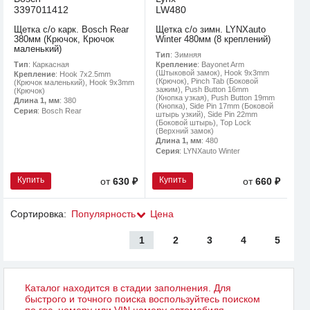
3397011412
LW480
Щетка с/о карк. Bosch Rear
Щетка с/о зимн. LYNXauto
380мм (Крючок, Крючок
Winter 480мм (8 креплений)
маленький)
Тип
: Зимняя
Тип
: Каркасная
Крепление
: Bayonet Arm
(Штыковой замок), Hook 9x3mm
Крепление
: Hook 7x2.5mm
(Крючок), Pinch Tab (Боковой
(Крючок маленький), Hook 9x3mm
зажим), Push Button 16mm
(Крючок)
(Кнопка узкая), Push Button 19mm
Длина 1, мм
: 380
(Кнопка), Side Pin 17mm (Боковой
Серия
: Bosch Rear
штырь узкий), Side Pin 22mm
(Боковой штырь), Top Lock
(Верхний замок)
Длина 1, мм
: 480
Серия
: LYNXauto Winter
Купить
Купить
от
630 ₽
от
660 ₽
Сортировка:
Популярность
Цена
1
2
3
4
5
Каталог находится в стадии заполнения. Для
быстрого и точного поиска воспользуйтесь поиском