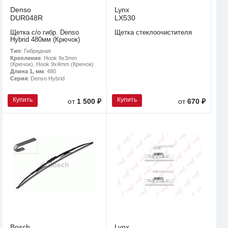
Denso
Lynx
DUR048R
LX530
Щетка с/о гибр. Denso
Щетка стеклоочистителя
Hybrid 480мм (Крючок)
Тип
: Гибридная
Крепление
: Hook 9x3mm
(Крючок), Hook 9x4mm (Крючок)
Длина 1, мм
: 480
Серия
: Denso Hybrid
Купить
Купить
от
1 500 ₽
от
670 ₽
Bosch
Lynx