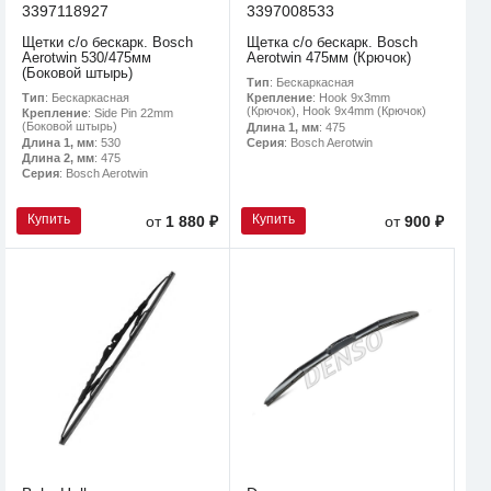
3397118927
3397008533
Щетки с/о бескарк. Bosch
Щетка с/о бескарк. Bosch
Aerotwin 530/475мм
Aerotwin 475мм (Крючок)
(Боковой штырь)
Тип
: Бескаркасная
Тип
: Бескаркасная
Крепление
: Hook 9x3mm
(Крючок), Hook 9x4mm (Крючок)
Крепление
: Side Pin 22mm
(Боковой штырь)
Длина 1, мм
: 475
Длина 1, мм
: 530
Серия
: Bosch Aerotwin
Длина 2, мм
: 475
Серия
: Bosch Aerotwin
Купить
Купить
от
1 880 ₽
от
900 ₽