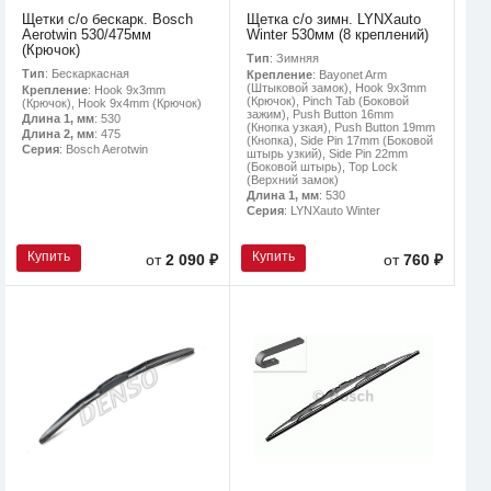
Щетки с/о бескарк. Bosch
Щетка с/о зимн. LYNXauto
Aerotwin 530/475мм
Winter 530мм (8 креплений)
(Крючок)
Тип
: Зимняя
Тип
: Бескаркасная
Крепление
: Bayonet Arm
(Штыковой замок), Hook 9x3mm
Крепление
: Hook 9x3mm
(Крючок), Pinch Tab (Боковой
(Крючок), Hook 9x4mm (Крючок)
зажим), Push Button 16mm
Длина 1, мм
: 530
(Кнопка узкая), Push Button 19mm
Длина 2, мм
: 475
(Кнопка), Side Pin 17mm (Боковой
Серия
: Bosch Aerotwin
штырь узкий), Side Pin 22mm
(Боковой штырь), Top Lock
(Верхний замок)
Длина 1, мм
: 530
Серия
: LYNXauto Winter
Купить
Купить
от
2 090 ₽
от
760 ₽