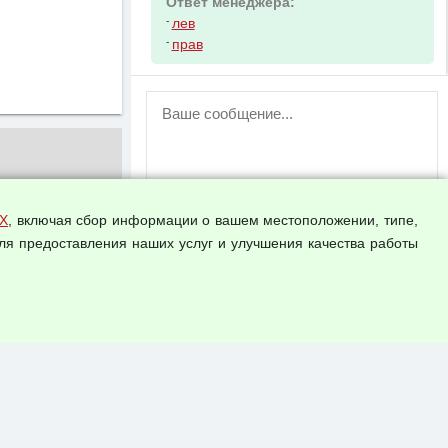
Ответ менеджера:
-
лев
-
прав
ВНИМАНИЕ!
Возможность отправлять сообщения
для незарегистрированных
пользователей временно отключена!
Зарегистрируйтесь или войдите в свой
аккаунт.
Х
, включая сбор информации о вашем местоположении, типе,
ля предоставления наших услуг и улучшения качества работы
Прикрепить