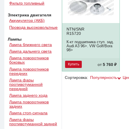
Фильтр топливный
Электрика двигателя
Аккумулятор (АКБ)
Провода высоковольтные
NTN/SNR
R15720
Лампы
К-кт подшипника ступ. зад.
Лампа ближнего света
Audi A3 96>. VW Golf/Bora
98>
Лампа дальнего света
Лампа поворотников
боковых
Купить
от
5 760 ₽
Лампа поворотников
передних
Сортировка:
Популярность
Це
Лампа фары
противотуманной
передней
Лампа заднего хода
Лампа поворотников
задних
Лампа стоп-сигнала
Лампа фары
противотуманной задней