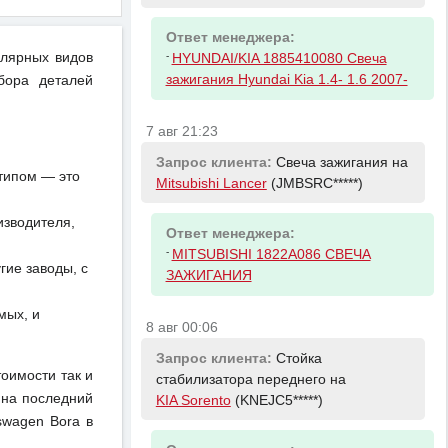
Ответ менеджера:
улярных видов
-
HYUNDAI/KIA 1885410080 Свеча
зажигания Hyundai Kia 1.4- 1.6 2007-
бора деталей
7 авг 21:23
Запрос клиента:
Свеча зажигания на
отипом — это
Mitsubishi Lancer
(JMBSRC*****)
изводителя,
Ответ менеджера:
-
MITSUBISHI 1822A086 СВЕЧА
ие заводы, с
ЗАЖИГАНИЯ
мых, и
8 авг 00:06
Запрос клиента:
Стойка
тоимости так и
стабилизатора переднего на
 на последний
KIA Sorento
(KNEJC5*****)
swagen Bora в