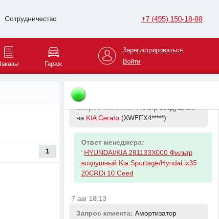
Запрос клиента:
Фильтр масляный
+7 (495) 150-18-88
Сотрудничество
на
KIA Cerato
(XWEFX4*****)
Ответ менеджера:
Зарегистрироваться
-
HYUNDAI/KIA 2630035503 Фильтр
Войти
Заказы
Гараж
масляный
7 авг 18:11
Запрос клиента:
Фильтр воздушный
на
KIA Cerato
(XWEFX4*****)
Ответ менеджера:
1
-
HYUNDAI/KIA 281133X000 Фильтр
воздушный Kia Sportage/Hyndai ix35
20CRDi 10 Ceed
7 авг 18:13
Запрос клиента:
Амортизатор