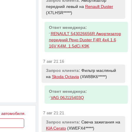
Запрос клиента:
Амортизатор
передний левый на
Renault Duster
(X7LHSR*****)
Ответ менеджера:
-
RENAULT 543026656R Амортизатор
передний Рено Duster F4R 4x4.1.6
16V K4M. 1.5dCi K9K
7 авг 21:16
Запрос клиента:
Фильтр масляный
на
Skoda Octavia
(XW8BK6*****)
Ответ менеджера:
-
VAG 06J115403Q
7 авг 21:21
у автомобиля.
Запрос клиента:
Свеча зажигания на
KIA Cerato
(XWEFX4*****)