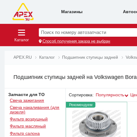
Магазины
Автос
Поиск по номеру автозапчасти
Каталог
Способ получения заказа не выбран
APEX.RU
Каталог
Подшипник ступицы задней
Volk
Подшипник ступицы задней на Volkswagen Bora
Запчасти для ТО
Сортировка:
Популярность
Це
Свеча зажигания
Рекомендуем
Свеча накаливания (для
дизеля)
Фильтр воздушный
Фильтр масляный
Фильтр салона