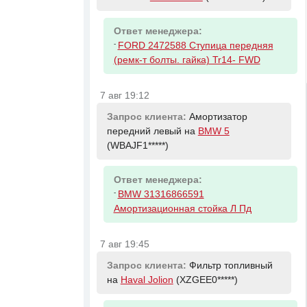
Ответ менеджера:
-
FORD 2472588 Ступица передняя
(ремк-т болты. гайка) Tr14- FWD
7 авг 19:12
Запрос клиента:
Амортизатор
передний левый на
BMW 5
(WBAJF1*****)
Ответ менеджера:
-
BMW 31316866591
Амортизационная стойка Л Пд
7 авг 19:45
Запрос клиента:
Фильтр топливный
на
Haval Jolion
(XZGEE0*****)