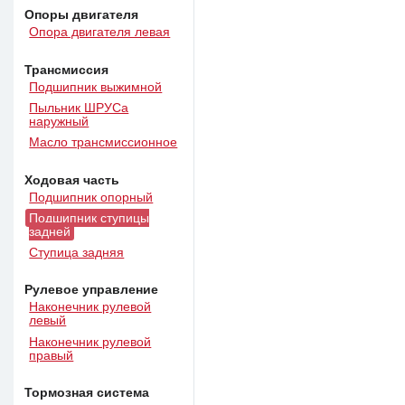
Опоры двигателя
Опора двигателя левая
Трансмиссия
Подшипник выжимной
Пыльник ШРУСа
наружный
Масло трансмиссионное
Ходовая часть
Подшипник опорный
Подшипник ступицы
задней
Ступица задняя
Рулевое управление
Наконечник рулевой
левый
Наконечник рулевой
правый
Тормозная система