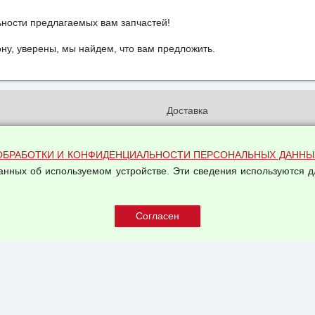
ьности предлагаемых вам запчастей!
у, уверены, мы найдем, что вам предложить.
и
Доставка
бработки и конфиденциальности
Вакансии
ых данных
Оплата и возвраты
ОБРАБОТКИ И КОНФИДЕНЦИАЛЬНОСТИ ПЕРСОНАЛЬНЫХ ДАННЫ
на обработку персональных
Арендодателям
данных об используемом устройстве. Эти сведения используются д
Написать письмо Руководству
овой купли-продажи
оферта