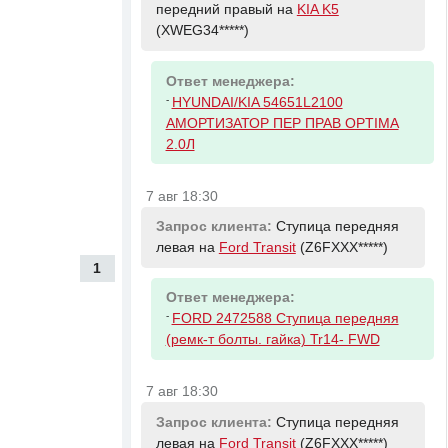
передний правый на
KIA K5
(XWEG34*****)
Ответ менеджера:
-
HYUNDAI/KIA 54651L2100
АМОРТИЗАТОР ПЕР ПРАВ OPTIMA
2.0Л
7 авг 18:30
Запрос клиента:
Ступица передняя
левая на
Ford Transit
(Z6FXXX*****)
1
Ответ менеджера:
-
FORD 2472588 Ступица передняя
(ремк-т болты. гайка) Tr14- FWD
7 авг 18:30
Запрос клиента:
Ступица передняя
левая на
Ford Transit
(Z6FXXX*****)