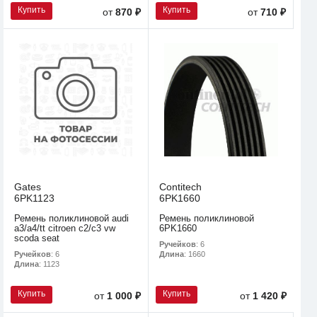
Купить
Купить
от
870 ₽
от
710 ₽
Gates
Contitech
6PK1123
6PK1660
Ремень поликлиновой audi
Ремень поликлиновой
a3/a4/tt citroen c2/c3 vw
6PK1660
scoda seat
Ручейков
: 6
Ручейков
: 6
Длина
: 1660
Длина
: 1123
Купить
Купить
от
1 000 ₽
от
1 420 ₽