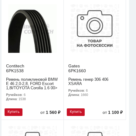
Contitech
Gates
6PK1538
6PK1660
Ремень поликлиновой BMW
Ремень генер 306 406
E 46 2,0-2,8, FORD Escort
XSARA
1,8l/TOYOTA Corolla 1.6 00>
Ручейков
: 6
Ручейков
: 6
Длина
: 1660
Длина
: 1538
Купить
Купить
от
1 560 ₽
от
1 100 ₽