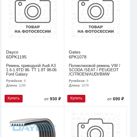
Dayco
Gates
6DPK1195
6PK1078
Ремень приводной Audi A3
Поликлиновой ремень VW /
1.6-1.9TD 96- TT 1.8T 98-06
SCODA /SEAT / PEUGEOT
Ford Galaxy
/CITROEN/AUDI/BMW
Ручейков
: 6
Ручейков
: 6
Длина
: 1195
Длина
: 1078
Купить
Купить
от
930 ₽
от
690 ₽