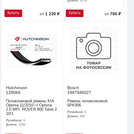
Длина
: 1076
Купить
Купить
от
1 230 ₽
от
780 ₽
Hutchinson
Bosch
1280K6
1987946027
Поликлиновой ремень KIA
Ремень поликлиновой
Optima 11/2010->/ Optima
6PK906
2.0 MPI. ROVER 800 Série 2
Ручейков
: 6
10/1
Длина
: 906
Ручейков
: 6
Длина
: 1280