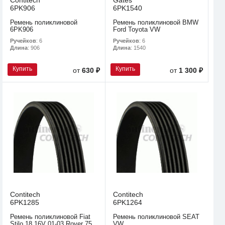
Contitech
Gates
6PK906
6PK1540
Ремень поликлиновой
Ремень поликлиновой BMW
6PK906
Ford Toyota VW
Ручейков
: 6
Ручейков
: 6
Длина
: 906
Длина
: 1540
Купить
Купить
от
630 ₽
от
1 300 ₽
Contitech
Contitech
6PK1285
6PK1264
Ремень поликлиновой Fiat
Ремень поликлиновой SEAT
Stilo 18 16V 01-03 Rover 75
VW