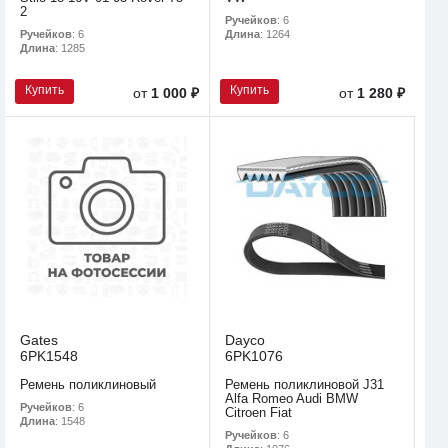
2
Ручейков
: 6
Ручейков
: 6
Длина
: 1264
Длина
: 1285
Купить
Купить
от
1 000 ₽
от
1 280 ₽
Gates
Dayco
6PK1548
6PK1076
Ремень поликлиновый
Ремень поликлиновой J31
Alfa Romeo Audi BMW
Ручейков
: 6
Citroen Fiat
Длина
: 1548
Ручейков
: 6