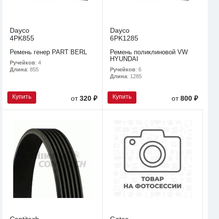
Dayco
Dayco
4PK855
6PK1285
Ремень генер PART BERL
Ремень поликлиновой VW
HYUNDAI
Ручейков
: 4
Ручейков
: 6
Длина
: 855
Длина
: 1285
Купить
Купить
от
320 ₽
от
800 ₽