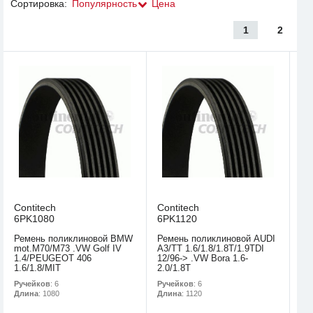
Сортировка:
Популярность
Цена
1
2
Contitech
Contitech
6PK1080
6PK1120
Ремень поликлиновой BMW
Ремень поликлиновой AUDI
mot.M70/M73 .VW Golf IV
A3/TT 1.6/1.8/1.8T/1.9TDI
1.4/PEUGEOT 406
12/96-> .VW Bora 1.6-
1.6/1.8/MIT
2.0/1.8T
Ручейков
: 6
Ручейков
: 6
Длина
: 1080
Длина
: 1120