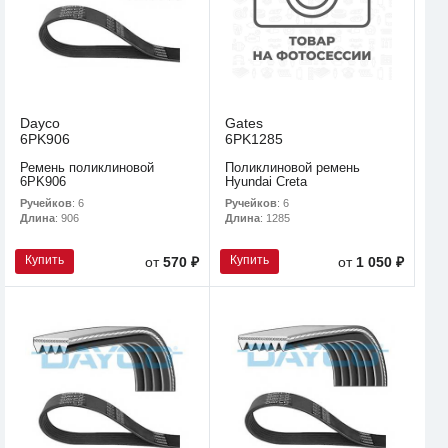
Dayco
Gates
6PK906
6PK1285
Ремень поликлиновой
Поликлиновой ремень
6PK906
Hyundai Creta
Ручейков
: 6
Ручейков
: 6
Длина
: 906
Длина
: 1285
Купить
Купить
от
570 ₽
от
1 050 ₽