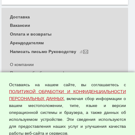
Доставка
Вакансии
Оплата и возвраты
Арендодателям
Написать письмо Руководству
О компании
Политика обработки и конфиденциальности
персональных данных
Оставаясь на нашем сайте, вы соглашаетесь с
Согласием на обработку персональных данных
ПОЛИТИКОЙ ОБРАБОТКИ И КОНФИДЕНЦИАЛЬНОСТИ
Оферта оптовой купли-продажи
ПЕРСОНАЛЬНЫХ ДАННЫХ
, включая сбор информации о
Публичная оферта
вашем местоположении, типе, языке и версии
операционной системы и браузера, а также данных об
используемом устройстве. Эти сведения используются
для предоставления наших услуг и улучшения качества
© 2026 ООО "Феникс"
работы веб-сайта и сервисов.