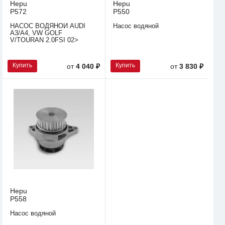
Hepu
Hepu
P572
P550
НАСОС ВОДЯНОЙ AUDI
Насос водяной
A3/A4, VW GOLF
V/TOURAN 2.0FSI 02>
Купить
Купить
от
4 040 ₽
от
3 830 ₽
Hepu
P558
Насос водяной