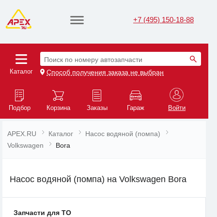
+7 (495) 150-18-88
Поиск по номеру автозапчасти
Каталог
Способ получения заказа не выбран
Подбор
Корзина
Заказы
Гараж
Войти
APEX.RU
Каталог
Насос водяной (помпа)
Volkswagen
Bora
Насос водяной (помпа) на Volkswagen Bora
Запчасти для ТО