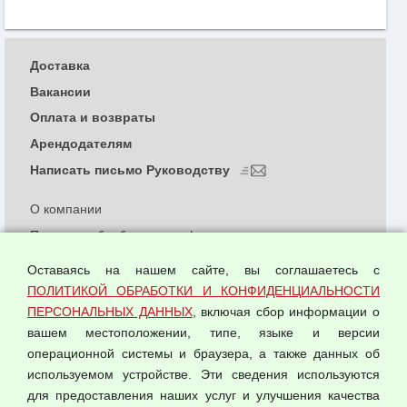
Доставка
Вакансии
Оплата и возвраты
Арендодателям
Написать письмо Руководству
О компании
Политика обработки и конфиденциальности
персональных данных
Оставаясь на нашем сайте, вы соглашаетесь с
Согласием на обработку персональных данных
ПОЛИТИКОЙ ОБРАБОТКИ И КОНФИДЕНЦИАЛЬНОСТИ
Оферта оптовой купли-продажи
ПЕРСОНАЛЬНЫХ ДАННЫХ
, включая сбор информации о
Публичная оферта
вашем местоположении, типе, языке и версии
операционной системы и браузера, а также данных об
используемом устройстве. Эти сведения используются
для предоставления наших услуг и улучшения качества
© 2026 ООО "Феникс"