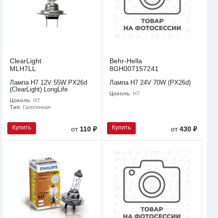
ClearLight
Behr-Hella
MLH7LL
8GH007157241
Лампа H7 12V 55W PX26d
Лампа H7 24V 70W (PX26d)
(ClearLight) LongLife
Цоколь
: H7
Цоколь
: H7
Тип
: Галогенная
Купить
Купить
от
110 ₽
от
430 ₽