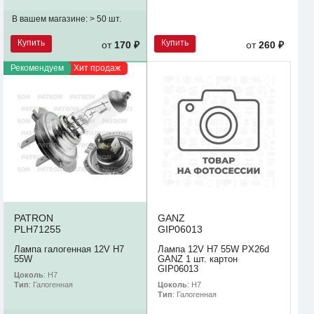
В вашем магазине:
> 50 шт.
Купить
Купить
от
170 ₽
от
260 ₽
Рекомендуем
Хит продаж
PATRON
GANZ
PLH71255
GIP06013
Лампа галогенная 12V H7
Лампа 12V H7 55W PX26d
55W
GANZ 1 шт. картон
GIP06013
Цоколь
: H7
Цоколь
: H7
Тип
: Галогенная
Тип
: Галогенная