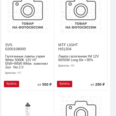
SVS
MTF LIGHT
0200108000
HS1204
Галогенные лампы серия
Лампа галогенная H4 12V
White 5000K 12V H7
60/55W Long life +30%
55W+W5W White. комплект
Цоколь
: H4
2шт. Ver.2.0
Цоколь
: H7
Купить
Купить
от
550 ₽
от
290 ₽