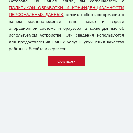
Оставаясь на нашем сайте, вы соглашаетесь с
Согласием на обработку персональных данных
ПОЛИТИКОЙ ОБРАБОТКИ И КОНФИДЕНЦИАЛЬНОСТИ
Оферта оптовой купли-продажи
ПЕРСОНАЛЬНЫХ ДАННЫХ
, включая сбор информации о
Публичная оферта
вашем местоположении, типе, языке и версии
операционной системы и браузера, а также данных об
используемом устройстве. Эти сведения используются
для предоставления наших услуг и улучшения качества
© 2026 ООО "Феникс"
работы веб-сайта и сервисов.
Все права защищены.