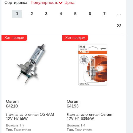
Сортировка:
Популярность
Цена
1
2
3
4
5
6
7
...
22
Хит продаж
Хит продаж
Osram
Osram
64210
64193
Лампа галогенная OSRAM
Лампа галогенная Osram
12V H7 55W
12V H4 60/55W
Цоколь
: H7
Цоколь
: H4
Тип
: Галогенная
Тип
: Галогенная