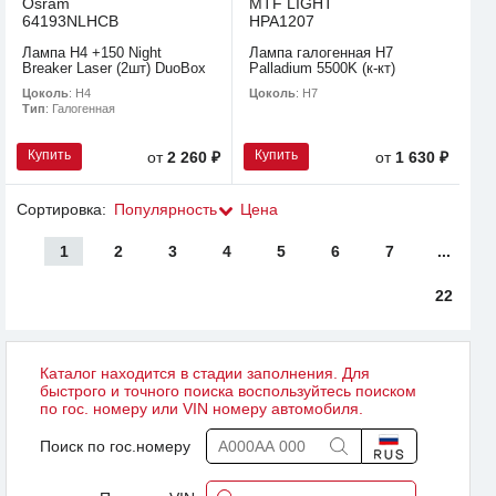
Osram
MTF LIGHT
64193NLHCB
HPA1207
Лампа H4 +150 Night
Лампа галогенная H7
Breaker Laser (2шт) DuoBox
Palladium 5500K (к-кт)
Цоколь
: H4
Цоколь
: H7
Тип
: Галогенная
Купить
Купить
от
2 260 ₽
от
1 630 ₽
Сортировка:
Популярность
Цена
1
2
3
4
5
6
7
...
22
Каталог находится в стадии заполнения. Для
быстрого и точного поиска воспользуйтесь поиском
по гос. номеру или VIN номеру автомобиля.
Поиск по гос.номеру