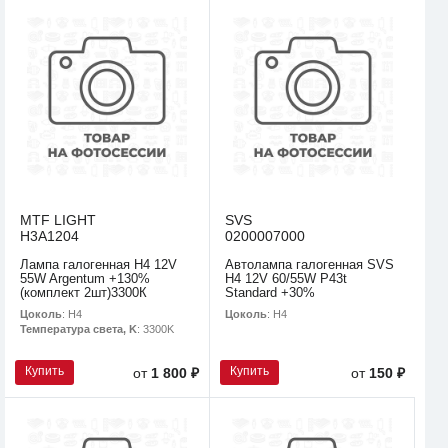
MTF LIGHT
SVS
H3A1204
0200007000
Лампа галогенная H4 12V
Автолампа галогенная SVS
55W Argentum +130%
H4 12V 60/55W P43t
(комплект 2шт)3300К
Standard +30%
Цоколь
: H4
Цоколь
: H4
Температура света, K
: 3300K
Купить
Купить
от
1 800 ₽
от
150 ₽