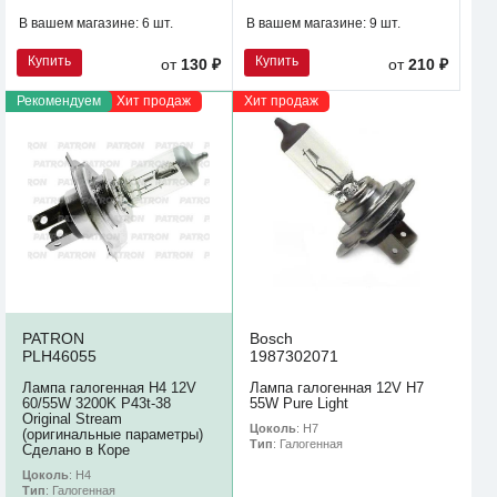
В вашем магазине:
6 шт.
В вашем магазине:
9 шт.
Купить
Купить
от
130 ₽
от
210 ₽
Рекомендуем
Хит продаж
Хит продаж
PATRON
Bosch
PLH46055
1987302071
Лампа галогенная H4 12V
Лампа галогенная 12V H7
60/55W 3200K P43t-38
55W Pure Light
Original Stream
Цоколь
: H7
(оригинальные параметры)
Тип
: Галогенная
Сделано в Коре
Цоколь
: H4
Тип
: Галогенная