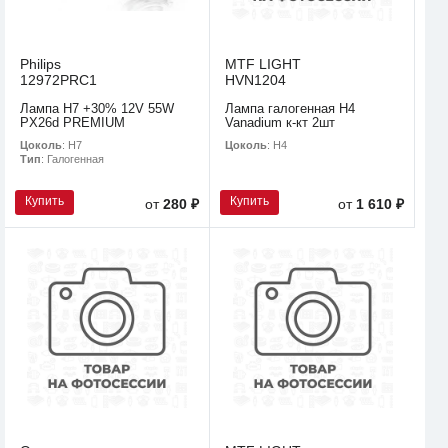
Philips
MTF LIGHT
12972PRC1
HVN1204
Лампа H7 +30% 12V 55W
Лампа галогенная H4
PX26d PREMIUM
Vanadium к-кт 2шт
Цоколь
: H7
Цоколь
: H4
Тип
: Галогенная
Купить
Купить
от
280 ₽
от
1 610 ₽