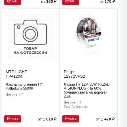
Купить
Купить
от
160 ₽
от
170 ₽
MTF LIGHT
Philips
HPA1204
12972VPS2
Лампа галогенная H4
Лампа H7 12V 55W PX26D
Palladium 5500K
VISIONPLUS (На 60%
больше света на дороге)
Цоколь
: H4
2шт.
Цоколь
: H7
Тип
: Галогенная
Купить
Купить
от
1 610 ₽
от
1 470 ₽