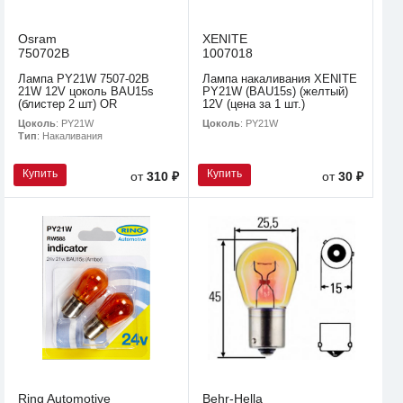
Osram
XENITE
750702B
1007018
Лампа PY21W 7507-02B
Лампа накаливания XENITE
21W 12V цоколь BAU15s
PY21W (BAU15s) (желтый)
(блистер 2 шт) OR
12V (цена за 1 шт.)
Цоколь
: PY21W
Цоколь
: PY21W
Тип
: Накаливания
Купить
Купить
от
310 ₽
от
30 ₽
Ring Automotive
Behr-Hella