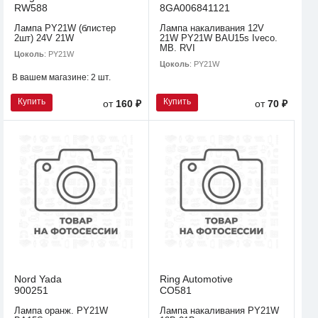
RW588
8GA006841121
Лампа PY21W (блистер
Лампа накаливания 12V
2шт) 24V 21W
21W PY21W BAU15s Iveco.
MB. RVI
Цоколь
: PY21W
Цоколь
: PY21W
В вашем магазине:
2 шт.
Купить
Купить
от
160 ₽
от
70 ₽
Nord Yada
Ring Automotive
900251
CO581
Лампа оранж. PY21W
Лампа накаливания PY21W