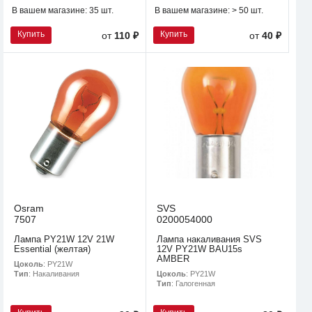
В вашем магазине:
35 шт.
В вашем магазине:
> 50 шт.
Купить
Купить
от
110 ₽
от
40 ₽
Osram
SVS
7507
0200054000
Лампа PY21W 12V 21W
Лампа накаливания SVS
Essential (желтая)
12V PY21W BAU15s
AMBER
Цоколь
: PY21W
Цоколь
: PY21W
Тип
: Накаливания
Тип
: Галогенная