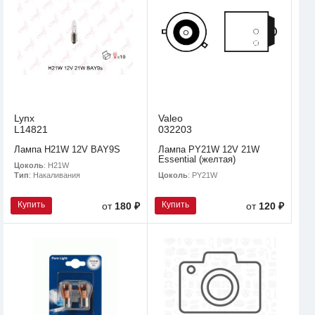
Lynx
Valeo
L14821
032203
Лампа H21W 12V BAY9S
Лампа PY21W 12V 21W
Essential (желтая)
Цоколь
: H21W
Цоколь
: PY21W
Тип
: Накаливания
Купить
Купить
от
180 ₽
от
120 ₽