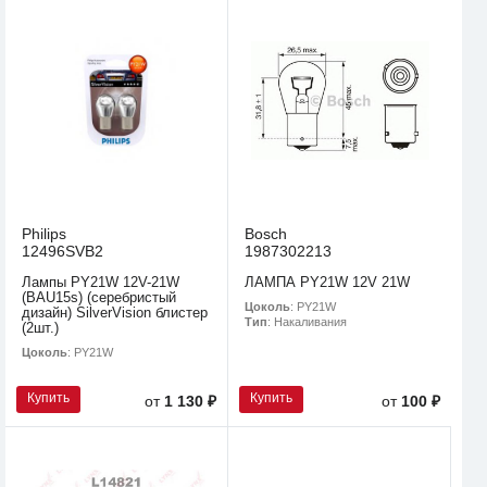
Philips
Bosch
12496SVB2
1987302213
Лампы PY21W 12V-21W
ЛАМПА PY21W 12V 21W
(BAU15s) (серебристый
Цоколь
: PY21W
дизайн) SilverVision блистер
Тип
: Накаливания
(2шт.)
Цоколь
: PY21W
Купить
Купить
от
1 130 ₽
от
100 ₽