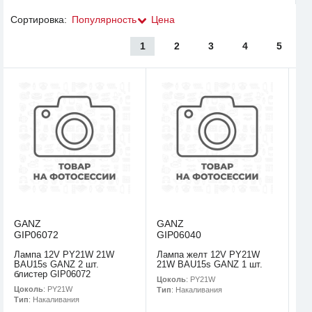
Сортировка:
Популярность
Цена
1
2
3
4
5
GANZ
GANZ
GIP06072
GIP06040
Лампа 12V PY21W 21W
Лампа желт 12V PY21W
BAU15s GANZ 2 шт.
21W BAU15s GANZ 1 шт.
блистер GIP06072
Цоколь
: PY21W
Цоколь
: PY21W
Тип
: Накаливания
Тип
: Накаливания