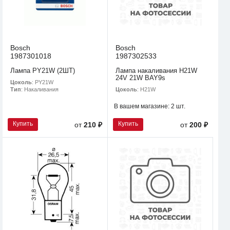
Bosch
Bosch
1987301018
1987302533
Лампа PY21W (2ШТ)
Лампа накаливания H21W
24V 21W BAY9s
Цоколь
: PY21W
Цоколь
: H21W
Тип
: Накаливания
В вашем магазине:
2 шт.
Купить
Купить
от
210 ₽
от
200 ₽