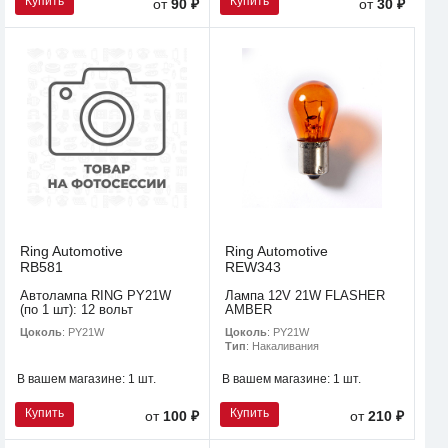
Купить
Купить
от
90 ₽
от
30 ₽
Ring Automotive
Ring Automotive
RB581
REW343
Автолампа RING PY21W
Лампа 12V 21W FLASHER
(по 1 шт): 12 вольт
AMBER
Цоколь
: PY21W
Цоколь
: PY21W
Тип
: Накаливания
В вашем магазине:
1 шт.
В вашем магазине:
1 шт.
Купить
Купить
от
100 ₽
от
210 ₽