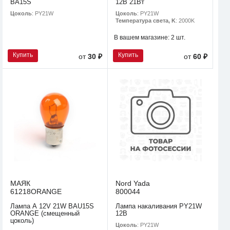
BA15S
12В 21Вт
Цоколь
: PY21W
Цоколь
: PY21W
Температура света, K
: 2000K
В вашем магазине:
2 шт.
Купить
Купить
от
30 ₽
от
60 ₽
МАЯК
Nord Yada
61218ORANGE
800044
Лампа А 12V 21W BAU15S
Лампа накаливания PY21W
ORANGE (смещенный
12В
цоколь)
Цоколь
: PY21W