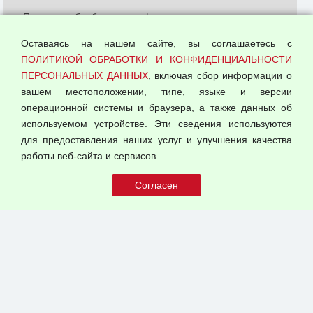
Политика обработки и конфиденциальности
персональных данных
Оставаясь на нашем сайте, вы соглашаетесь с
Согласием на обработку персональных данных
ПОЛИТИКОЙ ОБРАБОТКИ И КОНФИДЕНЦИАЛЬНОСТИ
Оферта оптовой купли-продажи
ПЕРСОНАЛЬНЫХ ДАННЫХ
, включая сбор информации о
Публичная оферта
вашем местоположении, типе, языке и версии
операционной системы и браузера, а также данных об
используемом устройстве. Эти сведения используются
для предоставления наших услуг и улучшения качества
© 2026 ООО "Феникс"
работы веб-сайта и сервисов.
Все права защищены.