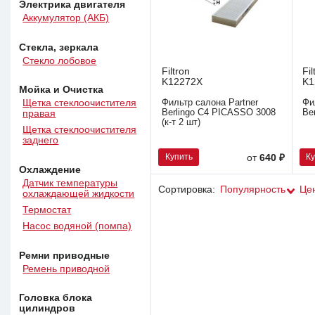
Электрика двигателя
Аккумулятор (АКБ)
Стекла, зеркала
Стекло лобовое
Filtron
Fil
K12272X
K1
Мойка и Очистка
Фильтр салона Partner
Фи
Щетка стеклоочистителя
Berlingo C4 PICASSO 3008
Be
правая
(к-т 2 шт)
Щетка стеклоочистителя
заднего
Купить
К
от
640 ₽
Охлаждение
Датчик температуры
Сортировка:
Популярность
Це
охлаждающей жидкости
Термостат
Насос водяной (помпа)
Ремни приводные
Ремень приводной
Головка блока
цилиндров