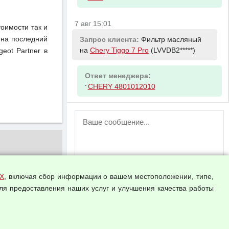
7 авг 15:01
тоимости так и
 на последний
Запрос клиента:
Фильтр масляный
на
Chery Tiggo 7 Pro
(LVVDB2*****)
eot Partner в
Ответ менеджера:
-
CHERY 4801012010
ВНИМАНИЕ!
Возможность отправлять сообщения
для незарегистрированных
пользователей временно отключена!
Зарегистрируйтесь или войдите в свой
аккаунт.
Х
, включая сбор информации о вашем местоположении, типе,
ля предоставления наших услуг и улучшения качества работы
Прикрепить