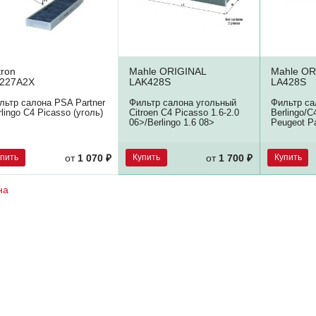
tron
Mahle ORIGINAL
Mahle OR
227A2X
LAK428S
LA428S
льтр салона PSA Partner
Фильтр салона угольный
Фильтр са
rlingo C4 Picasso (уголь)
Citroen C4 Picasso 1.6-2.0
Berlingo/C
06>/Berlingo 1.6 08>
Peugeot Pa
упить
Купить
Купить
от
1 070 ₽
от
1 700 ₽
на