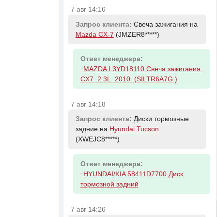
7 авг 14:16
Запрос клиента:
Свеча зажигания на
Mazda CX-7
(JMZER8*****)
Ответ менеджера:
-
MAZDA L3YD18110 Свеча зажигания.
CX7 .2.3L. 2010. (SILTR6A7G )
7 авг 14:18
Запрос клиента:
Диски тормозные
задние на
Hyundai Tucson
(XWEJC8*****)
Ответ менеджера:
-
HYUNDAI/KIA 58411D7700 Диск
тормозной задний
7 авг 14:26