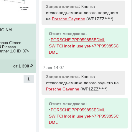
Запрос клиента:
Кнопка
стеклоподъемника левого переднего
на
Porsche Cayenne
(WP1ZZZ*****)
IGINAL
Ответ менеджера:
-
PORSCHE 7PP959855EDML
лона Citroen
SWITCHnot in use yet->7PP959855C
4 Picasso.
rtner 1.6HDi 07>
DML
от
1 390 ₽
7 авг 14:07
Запрос клиента:
Кнопка
1
стеклоподъемника левого заднего на
Porsche Cayenne
(WP1ZZZ*****)
Ответ менеджера:
-
PORSCHE 7PP959855EDML
SWITCHnot in use yet->7PP959855C
DML