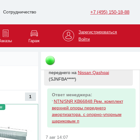
(SJNFBA*****)
+7 (495) 150-18-88
Сотрудничество
Ответ менеджера:
-
NISSAN 540104EB1A ПРУЖИНА
Зарегистрироваться
ПОДВЕСКИ
Войти
Заказы
Гараж
7 авг 14:02
Запрос клиента:
Комплект
опора+подшипник амортизатора
переднего на
Nissan Qashqai
(SJNFBA*****)
Ответ менеджера:
1
-
NTN/SNR KB66848 Рем. комплект
м
верхней опоры переднего
амортизатора. с опорно-упорным
шариковым п
7 авг 14:07