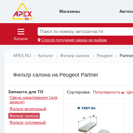
Магазины
Автос
Поиск по номеру автозапчасти
Каталог
Способ получения заказа не выбран
APEX.RU
Каталог
Фильтр салона
Peugeot
Partne
Фильтр салона на Peugeot Partner
Запчасти для ТО
Сортировка:
Популярность
Це
Свеча накаливания (для
дизеля)
Фильтр воздушный
Фильтр салона
Фильтр топливный