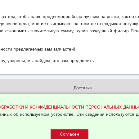
м за тем, чтобы наше предложение было лучшим на рынке, как по с
м дешевле цена, многие выигрывают на этом не откладывая покупку
о сэкономить значительную сумму, купив воздушный фильтр Peug
ьности предлагаемых вам запчастей!
у, уверены, мы найдем, что вам предложить.
и
Доставка
бработки и конфиденциальности
Вакансии
ых данных
Оплата и возвраты
ОБРАБОТКИ И КОНФИДЕНЦИАЛЬНОСТИ ПЕРСОНАЛЬНЫХ ДАННЫ
на обработку персональных
данных об используемом устройстве. Эти сведения используются д
Арендодателям
Написать письмо Руководству
овой купли-продажи
оферта