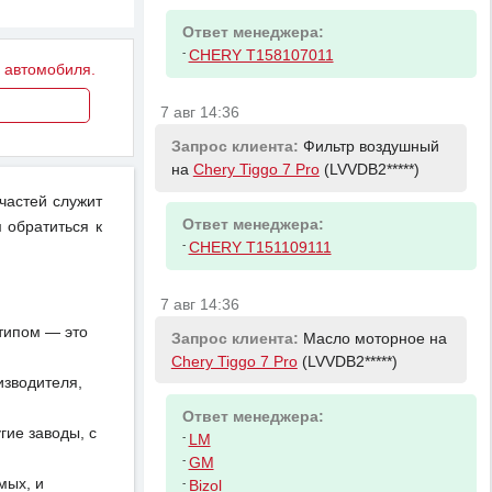
Ответ менеджера:
-
CHERY T158107011
у автомобиля.
7 авг 14:36
Запрос клиента:
Фильтр воздушный
на
Chery Tiggo 7 Pro
(LVVDB2*****)
пчастей служит
Ответ менеджера:
 обратиться к
-
CHERY T151109111
7 авг 14:36
отипом — это
Запрос клиента:
Масло моторное на
Chery Tiggo 7 Pro
(LVVDB2*****)
изводителя,
Ответ менеджера:
ие заводы, с
-
LM
-
GM
мых, и
-
Bizol