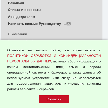
Вакансии
Оплата и возвраты
Арендодателям
Написать письмо Руководству
О компании
Политика обработки и конфиденциальности
персональных данных
Оставаясь на нашем сайте, вы соглашаетесь с
Согласием на обработку персональных данных
ПОЛИТИКОЙ ОБРАБОТКИ И КОНФИДЕНЦИАЛЬНОСТИ
Оферта оптовой купли-продажи
ПЕРСОНАЛЬНЫХ ДАННЫХ
, включая сбор информации о
Публичная оферта
вашем местоположении, типе, языке и версии
операционной системы и браузера, а также данных об
используемом устройстве. Эти сведения используются
для предоставления наших услуг и улучшения качества
© 2026 ООО "Феникс"
работы веб-сайта и сервисов.
Все права защищены.