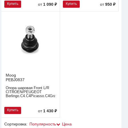
Купить
Купить
от
1 090 ₽
от
950 ₽
Moog
PEBJ0837
Опора шаровая Front L/R
CITROEN/PEUGEOT
Berlingo.C4.C4Picasso.C4GrandPicasso.DS4
Купить
от
1 430 ₽
Сортировка:
Популярность
Цена