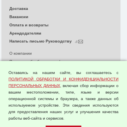
Доставка
Вакансии
Оплата и возвраты
Арендодателям
Написать письмо Руководству
О компании
Политика обработки и конфиденциальности
персональных данных
Оставаясь на нашем сайте, вы соглашаетесь с
Согласием на обработку персональных данных
ПОЛИТИКОЙ ОБРАБОТКИ И КОНФИДЕНЦИАЛЬНОСТИ
Оферта оптовой купли-продажи
ПЕРСОНАЛЬНЫХ ДАННЫХ
, включая сбор информации о
Публичная оферта
вашем местоположении, типе, языке и версии
операционной системы и браузера, а также данных об
используемом устройстве. Эти сведения используются
для предоставления наших услуг и улучшения качества
© 2026 ООО "Феникс"
работы веб-сайта и сервисов.
Все права защищены.