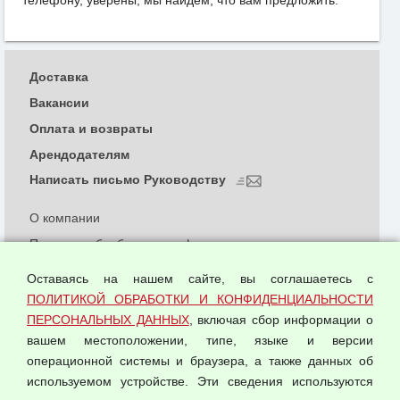
телефону, уверены, мы найдем, что вам предложить.
Доставка
Вакансии
Оплата и возвраты
Арендодателям
Написать письмо Руководству
О компании
Политика обработки и конфиденциальности
персональных данных
Оставаясь на нашем сайте, вы соглашаетесь с
Согласием на обработку персональных данных
ПОЛИТИКОЙ ОБРАБОТКИ И КОНФИДЕНЦИАЛЬНОСТИ
Оферта оптовой купли-продажи
ПЕРСОНАЛЬНЫХ ДАННЫХ
, включая сбор информации о
Публичная оферта
вашем местоположении, типе, языке и версии
операционной системы и браузера, а также данных об
используемом устройстве. Эти сведения используются