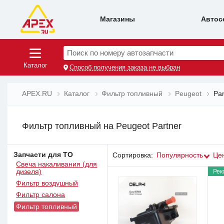
Магазины
Автос
Поиск по номеру автозапчасти
Каталог
Способ получения заказа не выбран
APEX.RU
Каталог
Фильтр топливный
Peugeot
Par
Фильтр топливный на Peugeot Partner
Запчасти для ТО
Сортировка:
Популярность
Це
Свеча накаливания (для
Рек
дизеля)
Фильтр воздушный
Фильтр салона
Фильтр топливный