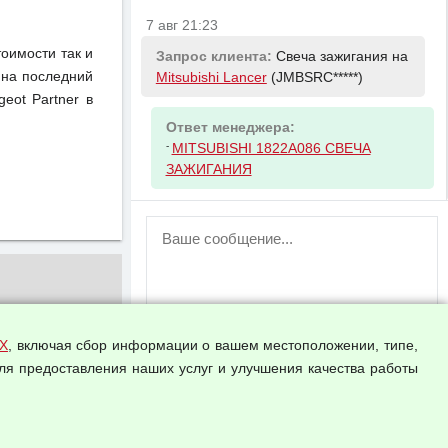
7 авг 21:23
тоимости так и
Запрос клиента:
Свеча зажигания на
 на последний
Mitsubishi Lancer
(JMBSRC*****)
eot Partner в
Ответ менеджера:
-
MITSUBISHI 1822A086 СВЕЧА
ЗАЖИГАНИЯ
ВНИМАНИЕ!
Возможность отправлять сообщения
для незарегистрированных
пользователей временно отключена!
Зарегистрируйтесь или войдите в свой
аккаунт.
Х
, включая сбор информации о вашем местоположении, типе,
ля предоставления наших услуг и улучшения качества работы
Прикрепить