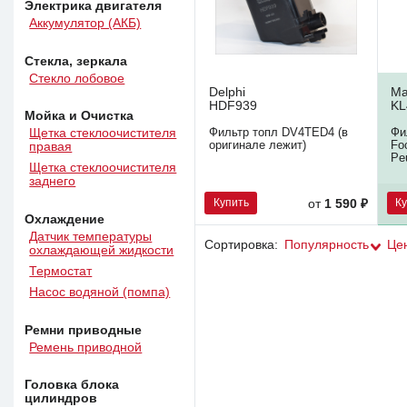
Электрика двигателя
Аккумулятор (АКБ)
Стекла, зеркала
Стекло лобовое
Delphi
Ma
HDF939
KL
Мойка и Очистка
Фильтр топл DV4TED4 (в
Фи
Щетка стеклоочистителя
оригинале лежит)
Fo
правая
Pe
Щетка стеклоочистителя
заднего
Купить
К
от
1 590 ₽
Охлаждение
Датчик температуры
Сортировка:
Популярность
Це
охлаждающей жидкости
Термостат
Насос водяной (помпа)
Ремни приводные
Ремень приводной
Головка блока
цилиндров