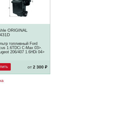
hle ORIGINAL
431D
льтр топливный Ford
cus 1.6TDCi C-Max 03>.
ugeot 206/407 1.6HDi 04>
упить
от
2 300 ₽
на