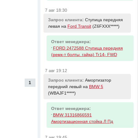
7 авг 18:30
Запрос клиента:
Ступица передняя
левая на
Ford Transit
(Z6FXXX*****)
Ответ менеджера:
-
FORD 2472588 Ступица передняя
(ремк-т болты. гайка) Tr14- FWD
7 авг 19:12
Запрос клиента:
Амортизатор
1
передний левый на
BMW 5
(WBAJF1*****)
Ответ менеджера:
-
BMW 31316866591
Амортизационная стойка Л Пд
7 авг 19:45