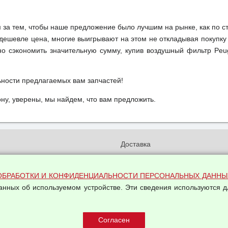
м за тем, чтобы наше предложение было лучшим на рынке, как по с
м дешевле цена, многие выигрывают на этом не откладывая покупку
о сэкономить значительную сумму, купив воздушный фильтр Peug
ьности предлагаемых вам запчастей!
у, уверены, мы найдем, что вам предложить.
и
Доставка
бработки и конфиденциальности
Вакансии
ых данных
Оплата и возвраты
ОБРАБОТКИ И КОНФИДЕНЦИАЛЬНОСТИ ПЕРСОНАЛЬНЫХ ДАННЫ
на обработку персональных
данных об используемом устройстве. Эти сведения используются д
Арендодателям
Написать письмо Руководству
овой купли-продажи
оферта