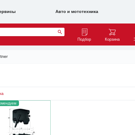
ервисы
Авто и мототехника
Подбор
Корзина
tner
на
омендуем