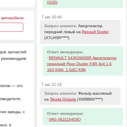
(G20)
7 авг 20:46
у автомобиля.
Запрос клиента:
Амортизатор
передний левый на
Renault Duster
(X7LHSR*****)
дов запчастей
Ответ менеджера:
-
RENAULT 543026656R Амортизатор
 рекомендуем
передний Рено Duster F4R 4x4.1.6
16V K4M. 1.5dCi K9K
7 авг 21:16
отипом — это
Запрос клиента:
Фильтр масляный
изводителя,
на
Skoda Octavia
(XW8BK6*****)
ие заводы, с
Ответ менеджера:
-
VAG 06J115403Q
мых, и