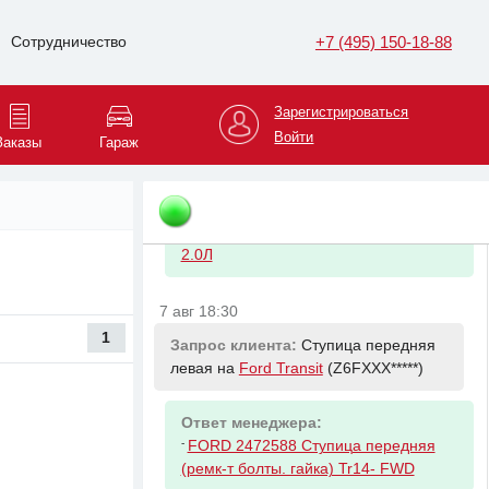
+7 (495) 150-18-88
Сотрудничество
7 авг 18:13
Запрос клиента:
Амортизатор
передний правый на
KIA K5
Зарегистрироваться
(XWEG34*****)
Войти
Заказы
Гараж
Ответ менеджера:
-
HYUNDAI/KIA 54651L2100
АМОРТИЗАТОР ПЕР ПРАВ OPTIMA
2.0Л
7 авг 18:30
1
Запрос клиента:
Ступица передняя
левая на
Ford Transit
(Z6FXXX*****)
Ответ менеджера:
-
FORD 2472588 Ступица передняя
(ремк-т болты. гайка) Tr14- FWD