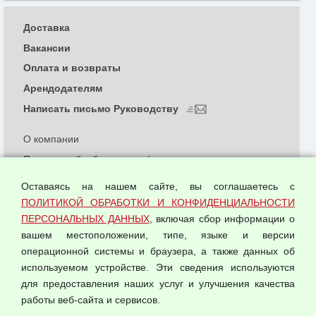
Доставка
Вакансии
Оплата и возвраты
Арендодателям
Написать письмо Руководству
О компании
Политика обработки и конфиденциальности
персональных данных
Оставаясь на нашем сайте, вы соглашаетесь с
Согласием на обработку персональных данных
ПОЛИТИКОЙ ОБРАБОТКИ И КОНФИДЕНЦИАЛЬНОСТИ
Оферта оптовой купли-продажи
ПЕРСОНАЛЬНЫХ ДАННЫХ
, включая сбор информации о
Публичная оферта
вашем местоположении, типе, языке и версии
операционной системы и браузера, а также данных об
используемом устройстве. Эти сведения используются
для предоставления наших услуг и улучшения качества
© 2026 ООО "Феникс"
работы веб-сайта и сервисов.
Все права защищены.