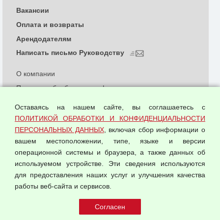
Вакансии
Оплата и возвраты
Арендодателям
Написать письмо Руководству
О компании
Политика обработки и конфиденциальности
персональных данных
Оставаясь на нашем сайте, вы соглашаетесь с
Согласием на обработку персональных данных
ПОЛИТИКОЙ ОБРАБОТКИ И КОНФИДЕНЦИАЛЬНОСТИ
Оферта оптовой купли-продажи
ПЕРСОНАЛЬНЫХ ДАННЫХ
, включая сбор информации о
Публичная оферта
вашем местоположении, типе, языке и версии
операционной системы и браузера, а также данных об
используемом устройстве. Эти сведения используются
для предоставления наших услуг и улучшения качества
© 2026 ООО "Феникс"
работы веб-сайта и сервисов.
Все права защищены.