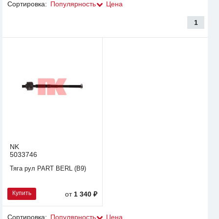
Сортировка:
Популярность
Цена
1
NK
5033746
Тяга рул PART BERL (B9)
Купить
от
1 340 ₽
Сортировка:
Популярность
Цена