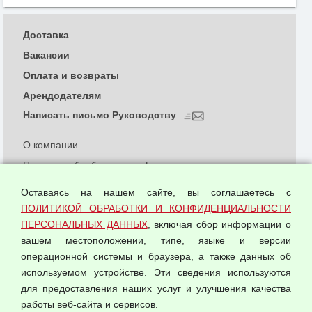
Доставка
Вакансии
Оплата и возвраты
Арендодателям
Написать письмо Руководству
О компании
Политика обработки и конфиденциальности
персональных данных
Оставаясь на нашем сайте, вы соглашаетесь с
Согласием на обработку персональных данных
ПОЛИТИКОЙ ОБРАБОТКИ И КОНФИДЕНЦИАЛЬНОСТИ
Оферта оптовой купли-продажи
ПЕРСОНАЛЬНЫХ ДАННЫХ
, включая сбор информации о
Публичная оферта
вашем местоположении, типе, языке и версии
операционной системы и браузера, а также данных об
используемом устройстве. Эти сведения используются
для предоставления наших услуг и улучшения качества
© 2026 ООО "Феникс"
работы веб-сайта и сервисов.