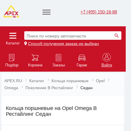
+7 (495) 150-18-88
Поиск по номеру автозапчасти
Каталог
Способ получения заказа не выбран
Подбор
Корзина
Заказы
Гараж
Войти
APEX.RU
Каталог
Кольца поршневые
Opel
Omega
Поколение B Рестайлинг
Седан
Кольца поршневые на Opel Omega B
Рестайлинг Седан