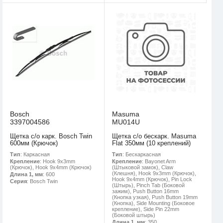
Bosch
Masuma
3397004586
MU014U
Щетка с/о карк. Bosch Twin
Щетка с/о бескарк. Masuma
600мм (Крючок)
Flat 350мм (10 креплений)
Тип
: Каркасная
Тип
: Бескаркасная
Крепление
: Hook 9x3mm
Крепление
: Bayonet Arm
(Крючок), Hook 9x4mm (Крючок)
(Штыковой замок), Claw
(Клешня), Hook 9x3mm (Крючок),
Длина 1, мм
: 600
Hook 9x4mm (Крючок), Pin Lock
Серия
: Bosch Twin
(Штырь), Pinch Tab (Боковой
зажим), Push Button 16mm
(Кнопка узкая), Push Button 19mm
(Кнопка), Side Mounting (Боковое
крепление), Side Pin 22mm
(Боковой штырь)
Длина 1, мм
: 350