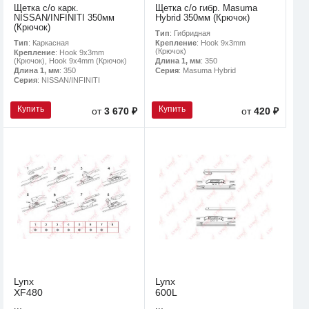
Щетка с/о карк.
Щетка с/о гибр. Masuma
NISSAN/INFINITI 350мм
Hybrid 350мм (Крючок)
(Крючок)
Тип
: Гибридная
Тип
: Каркасная
Крепление
: Hook 9x3mm
(Крючок)
Крепление
: Hook 9x3mm
(Крючок), Hook 9x4mm (Крючок)
Длина 1, мм
: 350
Длина 1, мм
: 350
Серия
: Masuma Hybrid
Серия
: NISSAN/INFINITI
Купить
Купить
от
3 670 ₽
от
420 ₽
Lynx
Lynx
XF480
600L