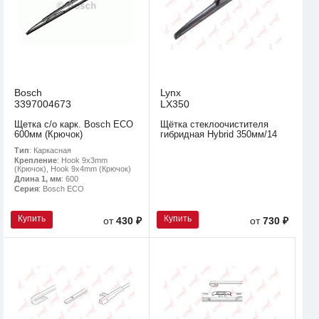
Bosch
Lynx
3397004673
LX350
Щетка с/о карк. Bosch ECO
Щётка стеклоочистителя
600мм (Крючок)
гибридная Hybrid 350мм/14
Тип
: Каркасная
Крепление
: Hook 9x3mm
(Крючок), Hook 9x4mm (Крючок)
Длина 1, мм
: 600
Серия
: Bosch ECO
Купить
Купить
от
430 ₽
от
730 ₽