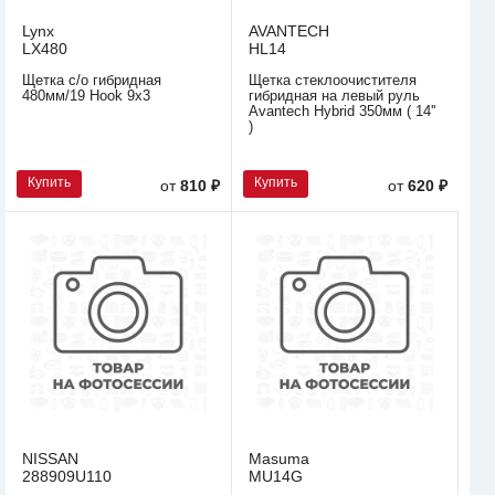
Lynx
AVANTECH
LX480
HL14
Щетка с/о гибридная
Щетка стеклоочистителя
480мм/19 Hook 9х3
гибридная на левый руль
Avantech Hybrid 350мм ( 14''
)
Купить
Купить
от
810 ₽
от
620 ₽
NISSAN
Masuma
288909U110
MU14G