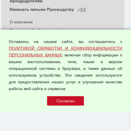
Арендодателям
Написать письмо Руководству
О компании
Политика обработки и конфиденциальности
персональных данных
Оставаясь на нашем сайте, вы соглашаетесь с
Согласием на обработку персональных данных
ПОЛИТИКОЙ ОБРАБОТКИ И КОНФИДЕНЦИАЛЬНОСТИ
Оферта оптовой купли-продажи
ПЕРСОНАЛЬНЫХ ДАННЫХ
, включая сбор информации о
Публичная оферта
вашем местоположении, типе, языке и версии
операционной системы и браузера, а также данных об
используемом устройстве. Эти сведения используются
для предоставления наших услуг и улучшения качества
© 2026 ООО "Феникс"
работы веб-сайта и сервисов.
Все права защищены.