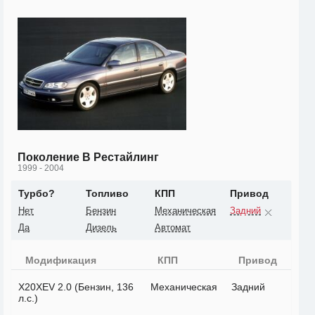
Поколение B Рестайлинг
1999 - 2004
Турбо?
Топливо
КПП
Привод
Нет
Бензин
Механическая
Задний
Да
Дизель
Автомат
Модификация
КПП
Привод
X20XEV 2.0 (Бензин, 136
Механическая
Задний
л.с.)