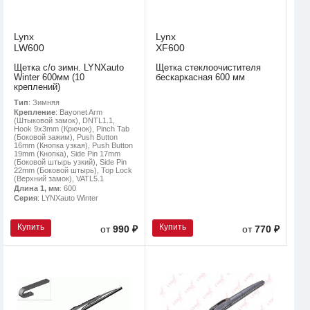
Lynx
Lynx
LW600
XF600
Щетка с/о зимн. LYNXauto
Щетка стеклоочистителя
Winter 600мм (10
бескаркасная 600 мм
креплений)
Тип
: Зимняя
Крепление
: Bayonet Arm
(Штыковой замок), DNTL1.1,
Hook 9x3mm (Крючок), Pinch Tab
(Боковой зажим), Push Button
16mm (Кнопка узкая), Push Button
19mm (Кнопка), Side Pin 17mm
(Боковой штырь узкий), Side Pin
22mm (Боковой штырь), Top Lock
(Верхний замок), VATL5.1
Длина 1, мм
: 600
Серия
: LYNXauto Winter
Купить
Купить
от
990 ₽
от
770 ₽