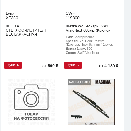
Lynx
SWF
XF350
119860
ЩЕТКА
Щетка с/о бескарк. SWF
СТЕКЛООЧИСТИТЕЛЯ
VisioNext 600мм (Крючок)
БЕСКАPКАСНАЯ
Тип
: Бескаркасная
Крепление
: Hook 9x3mm
(Крючок), Hook 9x4mm (Крючок)
Длина 1, мм
: 600
Серия
: SWF VisioNext
Купить
Купить
от
590 ₽
от
4 130 ₽