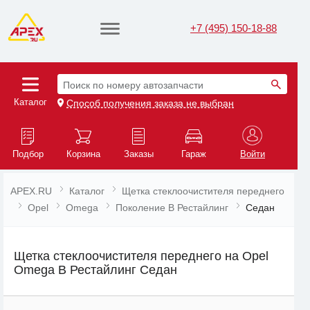
+7 (495) 150-18-88
Поиск по номеру автозапчасти
Каталог
Способ получения заказа не выбран
Подбор
Корзина
Заказы
Гараж
Войти
APEX.RU
Каталог
Щетка стеклоочистителя переднего
Opel
Omega
Поколение B Рестайлинг
Седан
Щетка стеклоочистителя переднего на Opel
Omega B Рестайлинг Седан