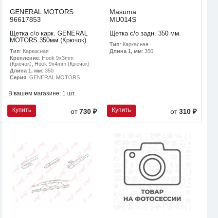
GENERAL MOTORS
Masuma
96617853
MU014S
Щетка с/о карк. GENERAL
Щетка с/о задн. 350 мм.
MOTORS 350мм (Крючок)
Тип
: Каркасная
Тип
: Каркасная
Длина 1, мм
: 350
Крепление
: Hook 9x3mm
(Крючок), Hook 9x4mm (Крючок)
Длина 1, мм
: 350
Серия
: GENERAL MOTORS
В вашем магазине:
1 шт.
Купить
Купить
от
730 ₽
от
310 ₽