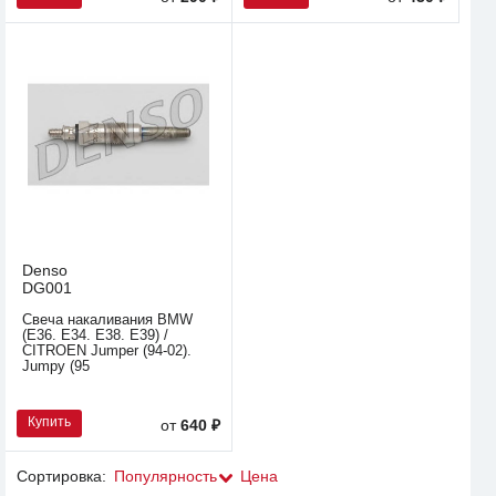
Denso
DG001
Свеча накаливания BMW
(E36. E34. E38. E39) /
CITROEN Jumper (94-02).
Jumpy (95
Купить
от
640 ₽
Сортировка:
Популярность
Цена