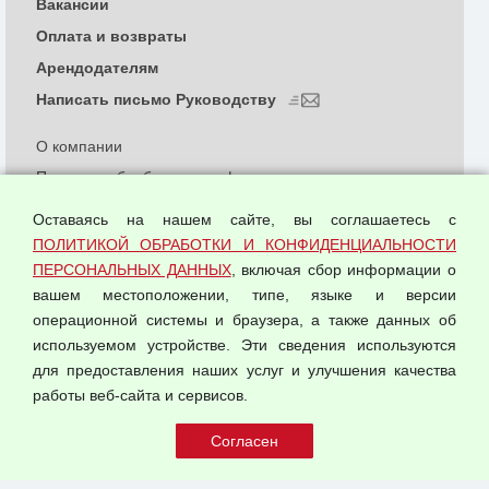
Вакансии
Оплата и возвраты
Арендодателям
Написать письмо Руководству
О компании
Политика обработки и конфиденциальности
персональных данных
Оставаясь на нашем сайте, вы соглашаетесь с
Согласием на обработку персональных данных
ПОЛИТИКОЙ ОБРАБОТКИ И КОНФИДЕНЦИАЛЬНОСТИ
Оферта оптовой купли-продажи
ПЕРСОНАЛЬНЫХ ДАННЫХ
, включая сбор информации о
Публичная оферта
вашем местоположении, типе, языке и версии
операционной системы и браузера, а также данных об
используемом устройстве. Эти сведения используются
для предоставления наших услуг и улучшения качества
© 2026 ООО "Феникс"
работы веб-сайта и сервисов.
Все права защищены.