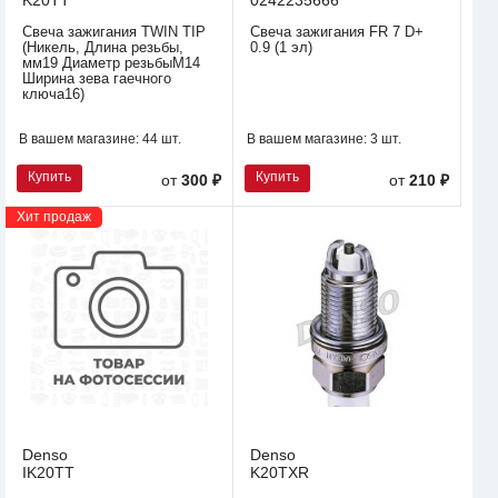
Свеча зажигания TWIN TIP
Свеча зажигания FR 7 D+
(Никель, Длина резьбы,
0.9 (1 эл)
мм19 Диаметр резьбыM14
Ширина зева гаечного
ключа16)
В вашем магазине:
44 шт.
В вашем магазине:
3 шт.
Купить
Купить
от
300 ₽
от
210 ₽
Хит продаж
Denso
Denso
IK20TT
K20TXR