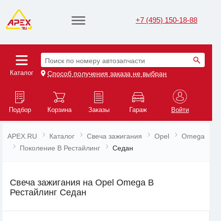
+7 (495) 150-18-88
Поиск по номеру автозапчасти
Каталог
Способ получения заказа не выбран
Подбор
Корзина
Заказы
Гараж
Войти
APEX.RU
Каталог
Свеча зажигания
Opel
Omega
Поколение B Рестайлинг
Седан
Свеча зажигания на Opel Omega B
Рестайлинг Седан