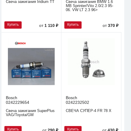
Свеча зажигания Iridium TT
Свеча зажигания BMW 1.6
MB Sprinter/Vito 2.0/2.3 95-
06. VW LT 2.3 96>
Купить
Купить
от
1 110 ₽
от
370 ₽
Bosch
Bosch
0242229654
0242232502
Свеча зажигания SuperPlus
СВЕЧА СУПЕР-4 FR 78 X
VAG/Toyota/GM
Купить
Купить
от
290 ₽
от
430 ₽