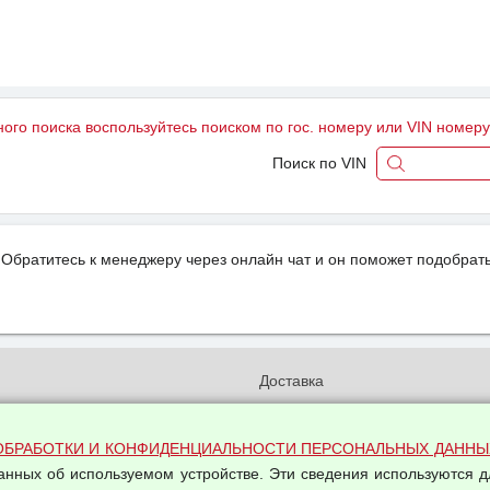
ного поиска воспользуйтесь поиском по гос. номеру или VIN номер
Поиск по VIN
Обратитесь к менеджеру через онлайн чат и он поможет подобрать
и
Доставка
бработки и конфиденциальности
Вакансии
ых данных
Оплата и возвраты
ОБРАБОТКИ И КОНФИДЕНЦИАЛЬНОСТИ ПЕРСОНАЛЬНЫХ ДАННЫ
на обработку персональных
данных об используемом устройстве. Эти сведения используются д
Арендодателям