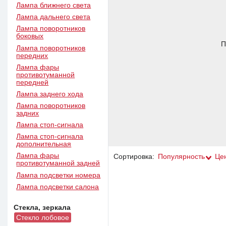
Лампа ближнего света
Лампа дальнего света
Лампа поворотников
боковых
П
Лампа поворотников
передних
Лампа фары
противотуманной
передней
Лампа заднего хода
Лампа поворотников
задних
Лампа стоп-сигнала
Лампа стоп-сигнала
дополнительная
Лампа фары
Сортировка:
Популярность
Це
противотуманной задней
Лампа подсветки номера
Лампа подсветки салона
Стекла, зеркала
Стекло лобовое