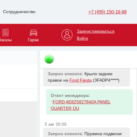
5 авг 19:52
+7 (495) 150-18-88
Сотрудничество
Запрос клиента:
Бампер задний на
Ford Fiesta
(3FADP4*****)
Зарегистрироваться
Ответ менеджера:
Войти
Заказы
Гараж
-
FORD D2BZ17906AA BUMBER
COVER ASSY
5 авг 19:52
Запрос клиента:
Крыло заднее
правое на
Ford Fiesta
(3FADP4*****)
Ответ менеджера:
-
FORD AE8Z5827840A PANEL
QUARTER OU
5 авг 20:05
Запрос клиента:
Пружина подвески