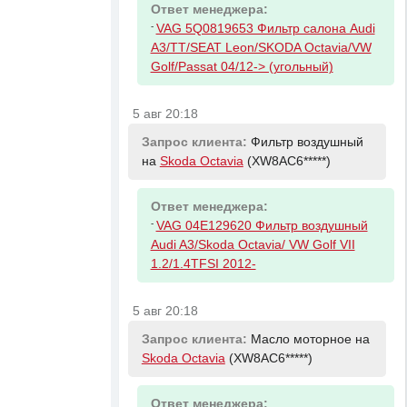
Ответ менеджера:
-
VAG 5Q0819653 Фильтр салона Audi
A3/TT/SEAT Leon/SKODA Octavia/VW
Golf/Passat 04/12-> (угольный)
5 авг 20:18
Запрос клиента:
Фильтр воздушный
на
Skoda Octavia
(XW8AC6*****)
Ответ менеджера:
-
VAG 04E129620 Фильтр воздушный
Audi A3/Skoda Octavia/ VW Golf VII
1.2/1.4TFSI 2012-
5 авг 20:18
Запрос клиента:
Масло моторное на
Skoda Octavia
(XW8AC6*****)
Ответ менеджера: