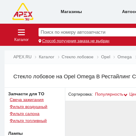
Магазины
Автос
Поиск по номеру автозапчасти
Каталог
Способ получения заказа не выбран
APEX.RU
Каталог
Стекло лобовое
Opel
Omega
Стекло лобовое на Opel Omega B Рестайлинг 
Запчасти для ТО
Сортировка:
Популярность
Це
Свеча зажигания
Фильтр воздушный
Фильтр салона
Фильтр топливный
Лампы