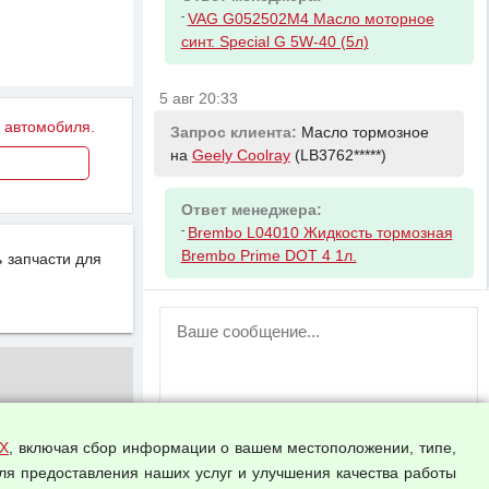
-
VAG G052502M4 Масло моторное
синт. Special G 5W-40 (5л)
5 авг 20:33
у автомобиля.
Запрос клиента:
Масло тормозное
на
Geely Coolray
(LB3762*****)
Ответ менеджера:
-
Brembo L04010 Жидкость тормозная
Brembo Prime DOT 4 1л.
 запчасти для
ВНИМАНИЕ!
Возможность отправлять сообщения
для незарегистрированных
пользователей временно отключена!
Зарегистрируйтесь или войдите в свой
аккаунт.
Х
, включая сбор информации о вашем местоположении, типе,
ля предоставления наших услуг и улучшения качества работы