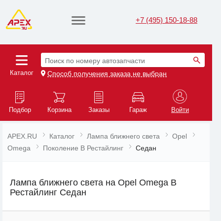
+7 (495) 150-18-88
Поиск по номеру автозапчасти
Каталог
Способ получения заказа не выбран
Подбор
Корзина
Заказы
Гараж
Войти
APEX.RU
Каталог
Лампа ближнего света
Opel
Omega
Поколение B Рестайлинг
Седан
Лампа ближнего света на Opel Omega B
Рестайлинг Седан