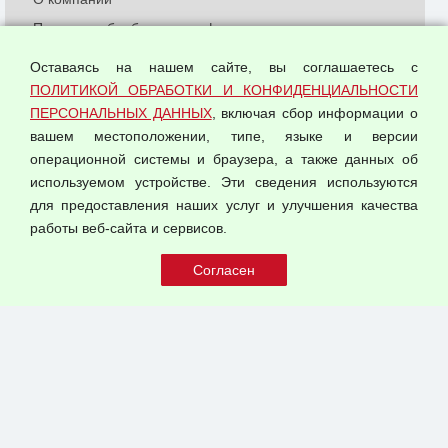
Политика обработки и конфиденциальности
персональных данных
Оставаясь на нашем сайте, вы соглашаетесь с
Согласием на обработку персональных данных
ПОЛИТИКОЙ ОБРАБОТКИ И КОНФИДЕНЦИАЛЬНОСТИ
Оферта оптовой купли-продажи
ПЕРСОНАЛЬНЫХ ДАННЫХ
, включая сбор информации о
Публичная оферта
вашем местоположении, типе, языке и версии
операционной системы и браузера, а также данных об
используемом устройстве. Эти сведения используются
для предоставления наших услуг и улучшения качества
© 2026 ООО "Феникс"
работы веб-сайта и сервисов.
Все права защищены.