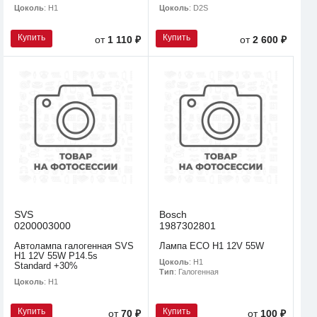
Цоколь
: H1
Цоколь
: D2S
Купить
Купить
от
1 110 ₽
от
2 600 ₽
SVS
Bosch
0200003000
1987302801
Автолампа галогенная SVS
Лампа ECO H1 12V 55W
H1 12V 55W P14.5s
Цоколь
: H1
Standard +30%
Тип
: Галогенная
Цоколь
: H1
Купить
Купить
от
70 ₽
от
100 ₽