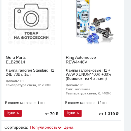
Gufu Parts
Ring Automotive
ELB28814
REW4448V
Лампа галоген Standard H1
Лампы галогеновые H1 +
24В 70Вт. 1шт
W5W XENON4400K +30%
(Комплект из 4-х ламп)
Цоколь
: H1
Цоколь
: H1
Температура света, K
: 2000K
Тип
: Галогенная
Температура света, K
: 4400K
В вашем магазине:
1 шт.
В вашем магазине:
12 шт.
Купить
Купить
от
70 ₽
от
1 310 ₽
Сортировка:
Популярность
Цена