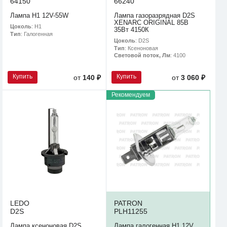
64150
66240
Лампа H1 12V-55W
Лампа газоразрядная D2S
XENARC ORIGINAL 85В
Цоколь
: H1
35Вт 4150К
Тип
: Галогенная
Цоколь
: D2S
Тип
: Ксеноновая
Световой поток, Лм
: 4100
Купить
Купить
от
140 ₽
от
3 060 ₽
Рекомендуем
LEDO
PATRON
D2S
PLH11255
Лампа ксеноновая D2S
Лампа галогенная H1 12V