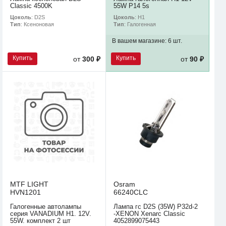
Classic 4500K
55W P14 5s
Цоколь
: D2S
Цоколь
: H1
Тип
: Ксеноновая
Тип
: Галогенная
В вашем магазине:
6 шт.
Купить
Купить
от
300 ₽
от
90 ₽
MTF LIGHT
Osram
HVN1201
66240CLC
Галогенные автолампы
Лампа гс D2S (35W) P32d-2
серия VANADIUM H1. 12V.
-XENON Xenarc Classic
55W. комплект 2 шт
4052899075443