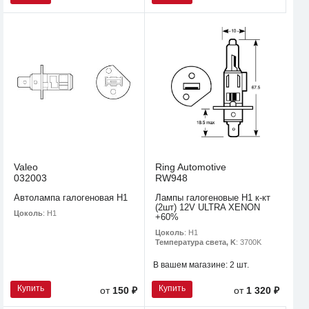
Valeo
Ring Automotive
032003
RW948
Автолампа галогеновая H1
Лампы галогеновые H1 к-кт
(2шт) 12V ULTRA XENON
Цоколь
: H1
+60%
Цоколь
: H1
Температура света, K
: 3700K
В вашем магазине:
2 шт.
Купить
Купить
от
150 ₽
от
1 320 ₽