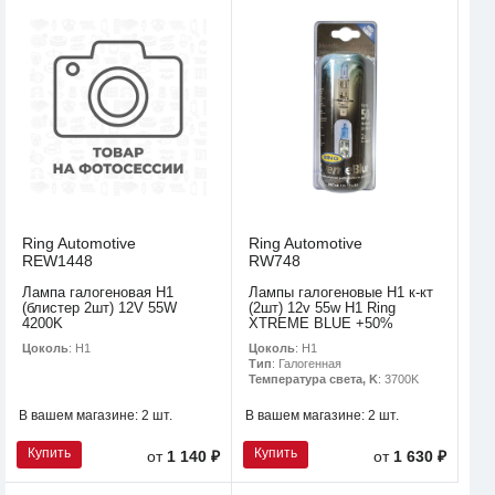
Ring Automotive
Ring Automotive
REW1448
RW748
Лампа галогеновая H1
Лампы галогеновые H1 к-кт
(блистер 2шт) 12V 55W
(2шт) 12v 55w H1 Ring
4200K
XTREME BLUE +50%
Цоколь
: H1
Цоколь
: H1
Тип
: Галогенная
Температура света, K
: 3700K
В вашем магазине:
2 шт.
В вашем магазине:
2 шт.
Купить
Купить
от
1 140 ₽
от
1 630 ₽