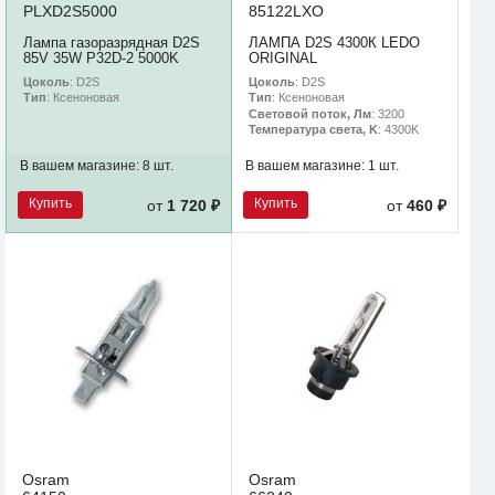
PLXD2S5000
85122LXO
Лампа газоразрядная D2S
ЛАМПА D2S 4300К LEDO
85V 35W P32D-2 5000K
ORIGINAL
Цоколь
: D2S
Цоколь
: D2S
Тип
: Ксеноновая
Тип
: Ксеноновая
Световой поток, Лм
: 3200
Температура света, K
: 4300K
В вашем магазине:
8 шт.
В вашем магазине:
1 шт.
Купить
Купить
от
1 720 ₽
от
460 ₽
Osram
Osram