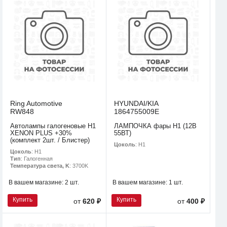
Ring Automotive
HYUNDAI/KIA
RW848
1864755009E
Автолампы галогеновые H1
ЛАМПОЧКА фары H1 (12В
XENON PLUS +30%
55ВТ)
(комплект 2шт. / Блистер)
Цоколь
: H1
Цоколь
: H1
Тип
: Галогенная
Температура света, K
: 3700K
В вашем магазине:
2 шт.
В вашем магазине:
1 шт.
Купить
Купить
от
620 ₽
от
400 ₽