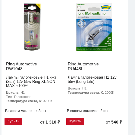
Ring Automotive
Ring Automotive
RW1048
RU448LL
Лампы галогеновые H1 к-кт
Лампа галогеновая H1 12v
(2шт) 12v 55w Ring XENON
55w (Long Life)
MAX +100%
Цоколь
: H1
Цоколь
: H1
Температура света, K
: 2000K
Тип
: Галогенная
Температура света, K
: 3700K
В вашем магазине:
3 шт.
В вашем магазине:
2 шт.
Купить
Купить
от
1 310 ₽
от
540 ₽