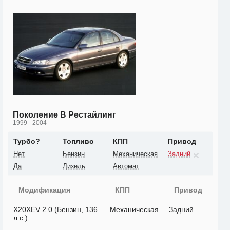
Поколение B Рестайлинг
1999 - 2004
Турбо?
Топливо
КПП
Привод
Нет
Бензин
Механическая
Задний
Да
Дизель
Автомат
Модификация
КПП
Привод
X20XEV 2.0 (Бензин, 136
Механическая
Задний
л.с.)