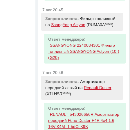
7 авг 20:45
Запрос клиента:
Фильтр топливный
на
SsangYong Actyon
(RUMA0A*****)
Ответ менеджера:
-
SSANGYONG 2240034301 Фильтр
топливный SSANGYONG Actyon (10-)
(G20)
7 авг 20:46
Запрос клиента:
Амортизатор
передний левый на
Renault Duster
(X7LHSR*****)
Ответ менеджера:
-
RENAULT 543026656R Амортизатор
передний Рено Duster F4R 4x4.1.6
16V K4M. 1.5dCi K9K