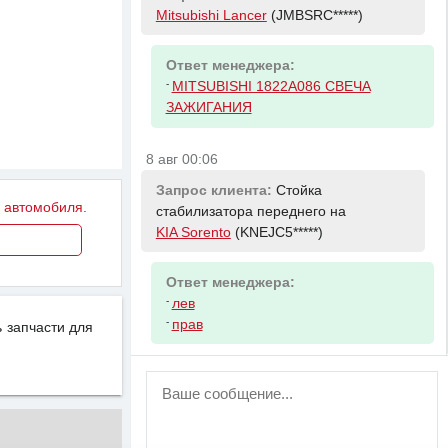
Mitsubishi Lancer
(JMBSRC*****)
Ответ менеджера:
-
MITSUBISHI 1822A086 СВЕЧА
ЗАЖИГАНИЯ
8 авг 00:06
Запрос клиента:
Стойка
у автомобиля.
стабилизатора переднего на
KIA Sorento
(KNEJC5*****)
Ответ менеджера:
-
лев
-
прав
 запчасти для
ВНИМАНИЕ!
Возможность отправлять сообщения
для незарегистрированных