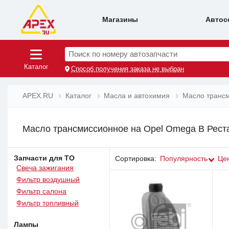
Магазины
Автос
Поиск по номеру автозапчасти
Каталог
Способ получения заказа не выбран
APEX.RU
Каталог
Масла и автохимия
Масло транс
Масло трансмиссионное на Opel Omega B Рест
Запчасти для ТО
Сортировка:
Популярность
Це
Свеча зажигания
Фильтр воздушный
Фильтр салона
Фильтр топливный
Лампы