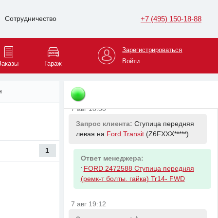
7 авг 18:30
+7 (495) 150-18-88
Сотрудничество
Запрос клиента:
Ступица передняя
левая на
Ford Transit
(Z6FXXX*****)
Зарегистрироваться
Войти
Ответ менеджера:
Заказы
Гараж
-
FORD 2472588 Ступица передняя
(ремк-т болты. гайка) Tr14- FWD
н
7 авг 18:30
Запрос клиента:
Ступица передняя
левая на
Ford Transit
(Z6FXXX*****)
1
Ответ менеджера:
-
FORD 2472588 Ступица передняя
(ремк-т болты. гайка) Tr14- FWD
7 авг 19:12