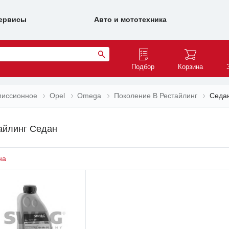
ервисы
Авто и мототехника
Подбор
Корзина
миссионное
Opel
Omega
Поколение B Рестайлинг
Седа
айлинг Седан
на