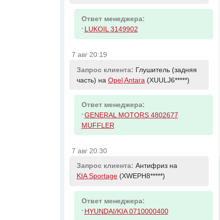
Ответ менеджера:
-
LUKOIL 3149902
7 авг 20:19
Запрос клиента:
Глушитель (задняя
часть) на
Opel Antara
(XUULJ6*****)
Ответ менеджера:
-
GENERAL MOTORS 4802677
MUFFLER
7 авг 20:30
Запрос клиента:
Антифриз на
KIA Sportage
(XWEPH8*****)
Ответ менеджера:
-
HYUNDAI/KIA 0710000400