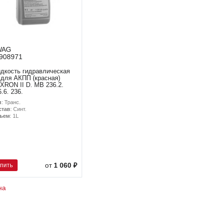
WAG
908971
дкость гидравлическая
 для АКПП (красная)
XRON II D. MB 236.2.
6.6. 236.
п
: Транс.
став
: Синт.
ъем
: 1L
упить
от
1 060 ₽
на