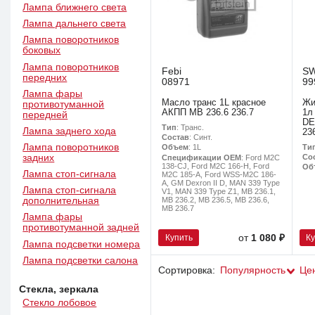
Лампа ближнего света
Лампа дальнего света
Лампа поворотников
боковых
Лампа поворотников
Febi
S
передних
08971
99
Лампа фары
Масло транс 1L красное
Жи
противотуманной
АКПП MB 236.6 236.7
1л
передней
DE
Тип
: Транс.
Лампа заднего хода
23
Состав
: Синт.
Лампа поворотников
Ти
Объем
: 1L
задних
Со
Спецификации OEM
: Ford M2C
138-CJ, Ford M2C 166-H, Ford
Об
Лампа стоп-сигнала
M2C 185-A, Ford WSS-M2C 186-
A, GM Dexron II D, MAN 339 Type
Лампа стоп-сигнала
V1, MAN 339 Type Z1, MB 236.1,
MB 236.2, MB 236.5, MB 236.6,
дополнительная
MB 236.7
Лампа фары
противотуманной задней
Купить
К
от
1 080 ₽
Лампа подсветки номера
Лампа подсветки салона
Сортировка:
Популярность
Це
Стекла, зеркала
Стекло лобовое