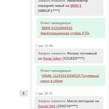
Запрос клиента:
Амортизатор
передний левый на
BMW 5
(WBAJF1*****)
Ответ менеджера:
-
BMW 31316866591
Амортизационная стойка Л Пд
7 авг 19:45
Запрос клиента:
Фильтр топливный
на
Haval Jolion
(XZGEE0*****)
Ответ менеджера:
-
HAVAL 1123101XGW02A Топливный
насос в сборе
1
7 авг 20:11
Запрос клиента:
Масло моторное на
Suzuki SX4
(JSAGYA*****)