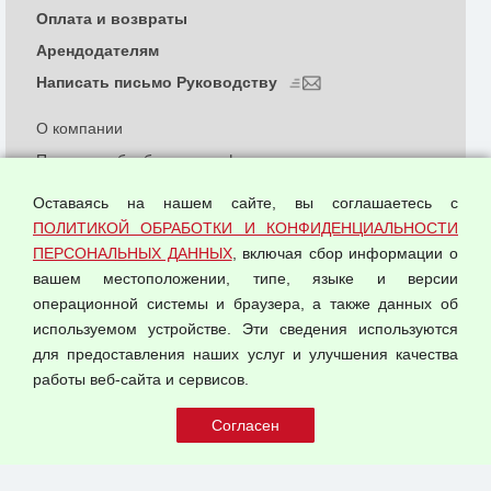
Оплата и возвраты
Арендодателям
Написать письмо Руководству
О компании
Политика обработки и конфиденциальности
персональных данных
Оставаясь на нашем сайте, вы соглашаетесь с
Согласием на обработку персональных данных
ПОЛИТИКОЙ ОБРАБОТКИ И КОНФИДЕНЦИАЛЬНОСТИ
Оферта оптовой купли-продажи
ПЕРСОНАЛЬНЫХ ДАННЫХ
, включая сбор информации о
Публичная оферта
вашем местоположении, типе, языке и версии
операционной системы и браузера, а также данных об
используемом устройстве. Эти сведения используются
для предоставления наших услуг и улучшения качества
© 2026 ООО "Феникс"
работы веб-сайта и сервисов.
Все права защищены.