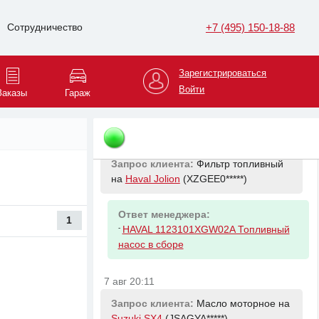
Запрос клиента:
Амортизатор
передний левый на
BMW 5
+7 (495) 150-18-88
Сотрудничество
(WBAJF1*****)
Зарегистрироваться
Ответ менеджера:
-
Войти
BMW 31316866591
Заказы
Гараж
Амортизационная стойка Л Пд
7 авг 19:45
Запрос клиента:
Фильтр топливный
на
Haval Jolion
(XZGEE0*****)
Ответ менеджера:
1
-
HAVAL 1123101XGW02A Топливный
насос в сборе
7 авг 20:11
Запрос клиента:
Масло моторное на
Suzuki SX4
(JSAGYA*****)