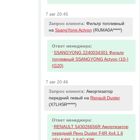
7 авг 20:45
Запрос клиента:
Фильтр топливный
на
SsangYong Actyon
(RUMA0A*****)
Ответ менеджера:
-
SSANGYONG 2240034301 Фильтр
топливный SSANGYONG Actyon (10-)
(G20)
7 авг 20:46
Запрос клиента:
Амортизатор
передний левый на
Renault Duster
(X7LHSR*****)
Ответ менеджера:
-
RENAULT 543026656R Амортизатор
передний Рено Duster F4R 4x4.1.6
16V K4M. 1.5dCi K9K