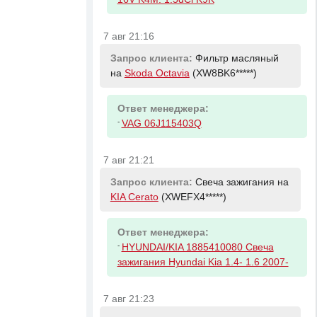
7 авг 21:16
Запрос клиента:
Фильтр масляный
на
Skoda Octavia
(XW8BK6*****)
Ответ менеджера:
-
VAG 06J115403Q
7 авг 21:21
Запрос клиента:
Свеча зажигания на
KIA Cerato
(XWEFX4*****)
Ответ менеджера:
-
HYUNDAI/KIA 1885410080 Свеча
зажигания Hyundai Kia 1.4- 1.6 2007-
7 авг 21:23