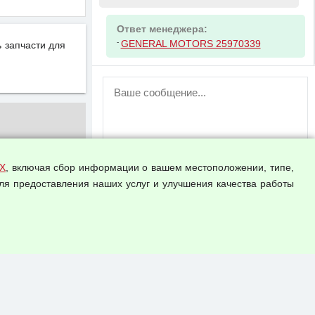
Ответ менеджера:
-
GENERAL MOTORS 25970339
 запчасти для
ВНИМАНИЕ!
Возможность отправлять сообщения
для незарегистрированных
пользователей временно отключена!
Зарегистрируйтесь или войдите в свой
аккаунт.
Х
, включая сбор информации о вашем местоположении, типе,
ля предоставления наших услуг и улучшения качества работы
Прикрепить