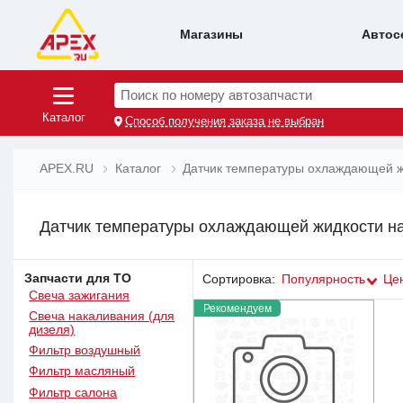
Магазины
Автос
Поиск по номеру автозапчасти
Каталог
Способ получения заказа не выбран
APEX.RU
Каталог
Датчик температуры охлаждающей ж
Датчик температуры охлаждающей жидкости на 
Запчасти для ТО
Сортировка:
Популярность
Це
Свеча зажигания
Рекомендуем
Свеча накаливания (для
дизеля)
Фильтр воздушный
Фильтр масляный
Фильтр салона