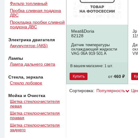
Фильтр топливный
Пробка сливная поддона
ДВС
Прокладка пробки сливной
поддона ДВС
Meat&Doria
Jp
82128
11
Электрика двигателя
Датчик температуры
Да
Аккумулятор (АКБ)
охлаждающей жидкости
ох
VAG 06A 919 501 A
VW
Лампы
Лампа дальнего света
В вашем магазине:
1 шт.
Купить
К
от
460 ₽
Стекла, зеркала
Стекло лобовое
Сортировка:
Популярность
Це
Мойка и Очистка
Щетка стеклоочистителя
левая
Щетка стеклоочистителя
правая
Щетка стеклоочистителя
заднего