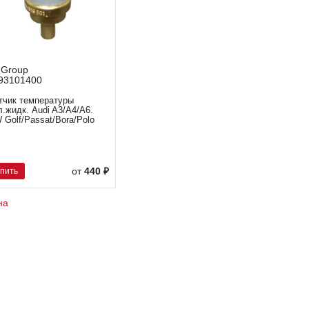
 Group
93101400
тчик температуры
л.жидк. Audi A3/A4/A6.
 Golf/Passat/Bora/Polo
упить
от
440 ₽
на