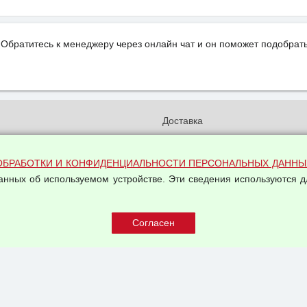
Обратитесь к менеджеру через онлайн чат и он поможет подобрать
и
Доставка
бработки и конфиденциальности
Вакансии
ых данных
Оплата и возвраты
ОБРАБОТКИ И КОНФИДЕНЦИАЛЬНОСТИ ПЕРСОНАЛЬНЫХ ДАННЫ
на обработку персональных
данных об используемом устройстве. Эти сведения используются д
Арендодателям
Написать письмо Руководству
овой купли-продажи
оферта