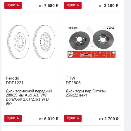
Купить
Купить
от
7 580 ₽
от
3 160 ₽
Ferodo
TRW
DDF1221
DF2803
Диск тормозной передний
Диск торм пер ОктФаб
288/25 мм Audi A3. VW
256х22 вент
Bora/Golf 1.8T/2.3/1.9TDi
96>
Купить
Купить
от
6 010 ₽
от
2 700 ₽