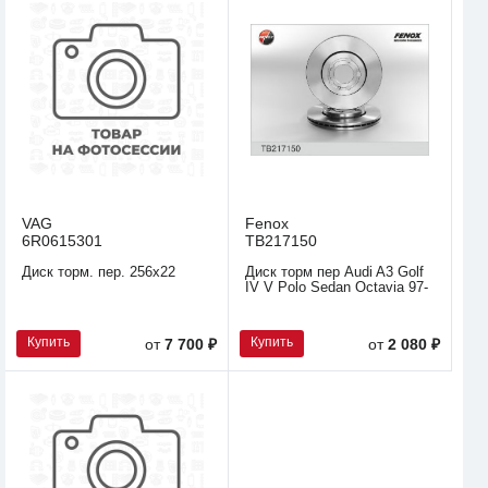
VAG
Fenox
6R0615301
TB217150
Диск торм. пер. 256x22
Диск торм пер Audi A3 Golf
IV V Polo Sedan Octavia 97-
Купить
Купить
от
7 700 ₽
от
2 080 ₽