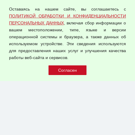
персональных данных
Оставаясь на нашем сайте, вы соглашаетесь с
Согласием на обработку персональных данных
ПОЛИТИКОЙ ОБРАБОТКИ И КОНФИДЕНЦИАЛЬНОСТИ
Оферта оптовой купли-продажи
ПЕРСОНАЛЬНЫХ ДАННЫХ
, включая сбор информации о
Публичная оферта
вашем местоположении, типе, языке и версии
операционной системы и браузера, а также данных об
используемом устройстве. Эти сведения используются
для предоставления наших услуг и улучшения качества
© 2026 ООО "Феникс"
работы веб-сайта и сервисов.
Все права защищены.