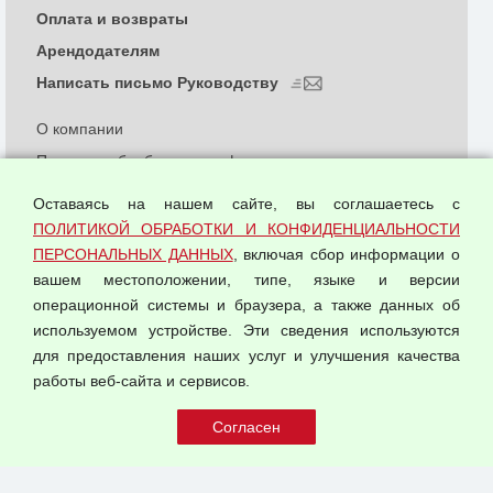
Оплата и возвраты
Арендодателям
Написать письмо Руководству
О компании
Политика обработки и конфиденциальности
персональных данных
Оставаясь на нашем сайте, вы соглашаетесь с
Согласием на обработку персональных данных
ПОЛИТИКОЙ ОБРАБОТКИ И КОНФИДЕНЦИАЛЬНОСТИ
Оферта оптовой купли-продажи
ПЕРСОНАЛЬНЫХ ДАННЫХ
, включая сбор информации о
Публичная оферта
вашем местоположении, типе, языке и версии
операционной системы и браузера, а также данных об
используемом устройстве. Эти сведения используются
для предоставления наших услуг и улучшения качества
© 2026 ООО "Феникс"
работы веб-сайта и сервисов.
Все права защищены.