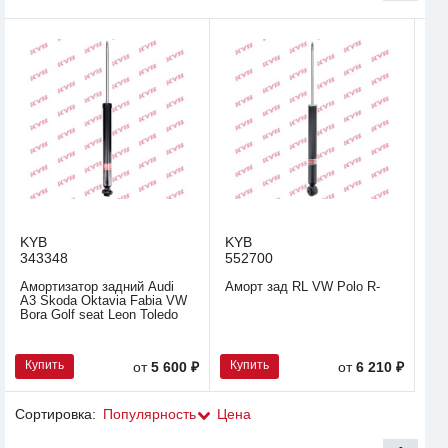
KYB
KYB
343348
552700
Амортизатор задний Audi
Аморт зад RL VW Polo R-
A3 Skoda Oktavia Fabia VW
Bora Golf seat Leon Toledo
Купить
Купить
от
5 600 ₽
от
6 210 ₽
Сортировка:
Популярность
Цена