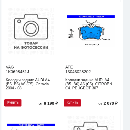
VAG
ATE
1K0698451J
13046028202
Колодки задние AUDI A4
Колодки задние AUDI A4
(B5. B6) A6 (C5). Octavia
(B5. B6) A6 (C5). CITROEN
2004 - 08
C4. PEUGEOT 307
Купить
Купить
от
6 190 ₽
от
2 070 ₽