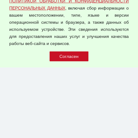
ПОЛИТИКОЙ ОБРАБОТКИ И КОНФИДЕНЦИАЛЬНОСТИ
Оферта оптовой купли-продажи
ПЕРСОНАЛЬНЫХ ДАННЫХ
, включая сбор информации о
Публичная оферта
вашем местоположении, типе, языке и версии
операционной системы и браузера, а также данных об
используемом устройстве. Эти сведения используются
для предоставления наших услуг и улучшения качества
© 2026 ООО "Феникс"
работы веб-сайта и сервисов.
Все права защищены.