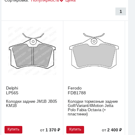
1
Delphi
Ferodo
LP565
FDB1788
Колодки задние JM1B JB05
Колодки тормозные задние
KM1B
Golf/Variant/4Motion Jetta
Polo Fabia Octavia (+
пластинки)
Купить
Купить
от
1 370 ₽
от
2 400 ₽