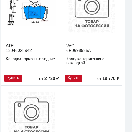
ATE
VAG
13046028942
6R0698525A
Колодки тормозные задние
Колодка тормозная с
накладкой
Купить
Купить
от
2 720 ₽
от
19 770 ₽