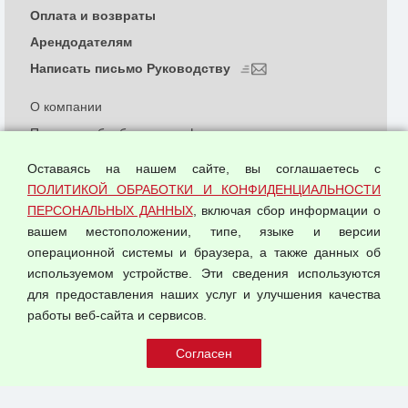
Оплата и возвраты
Арендодателям
Написать письмо Руководству
О компании
Политика обработки и конфиденциальности
персональных данных
Оставаясь на нашем сайте, вы соглашаетесь с
Согласием на обработку персональных данных
ПОЛИТИКОЙ ОБРАБОТКИ И КОНФИДЕНЦИАЛЬНОСТИ
Оферта оптовой купли-продажи
ПЕРСОНАЛЬНЫХ ДАННЫХ
, включая сбор информации о
Публичная оферта
вашем местоположении, типе, языке и версии
операционной системы и браузера, а также данных об
используемом устройстве. Эти сведения используются
для предоставления наших услуг и улучшения качества
© 2026 ООО "Феникс"
работы веб-сайта и сервисов.
Все права защищены.