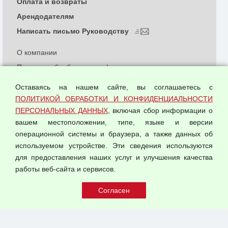
Оплата и возвраты
Арендодателям
Написать письмо Руководству
О компании
Политика обработки и конфиденциальности
персональных данных
Оставаясь на нашем сайте, вы соглашаетесь с
Согласием на обработку персональных данных
ПОЛИТИКОЙ ОБРАБОТКИ И КОНФИДЕНЦИАЛЬНОСТИ
Оферта оптовой купли-продажи
ПЕРСОНАЛЬНЫХ ДАННЫХ
, включая сбор информации о
Публичная оферта
вашем местоположении, типе, языке и версии
операционной системы и браузера, а также данных об
используемом устройстве. Эти сведения используются
для предоставления наших услуг и улучшения качества
© 2026 ООО "Феникс"
работы веб-сайта и сервисов.
Все права защищены.