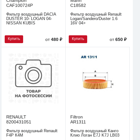
Champion
Mann
CAF100724P
C18582
Фильтр воздушный DACIA
Фильтр воздушный Renault
DUSTER 10- LOGAN 04-
Logan/Sandero/Duster 1.6
NISSAN KUBIS
16V 04>
Купить
Купить
от
480 ₽
от
650 ₽
RENAULT
Filtron
8200431051
AR1311
Фильтр воздушный Renault
Фильтр воздушный Канго
F4P К4M
Клио Логан E7J K7J LB03