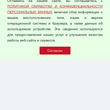
Оставаясь на нашем сайте, вы соглашаетесь с
Согласием на обработку персональных данных
ПОЛИТИКОЙ ОБРАБОТКИ И КОНФИДЕНЦИАЛЬНОСТИ
Оферта оптовой купли-продажи
ПЕРСОНАЛЬНЫХ ДАННЫХ
, включая сбор информации о
Публичная оферта
вашем местоположении, типе, языке и версии
операционной системы и браузера, а также данных об
используемом устройстве. Эти сведения используются
для предоставления наших услуг и улучшения качества
© 2026 ООО "Феникс"
работы веб-сайта и сервисов.
Все права защищены.