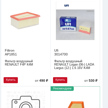
Filtron
Ufi
AP1851
3014700
Фильтр воздушный
Фильтр воздушный
RENAULT F4P К4M
RENAULT Logan (06-) LADA
Largus (12-) 1.6 16V K4M
Купить
Купить
от
490 ₽
от
530 ₽
Рекомендуем