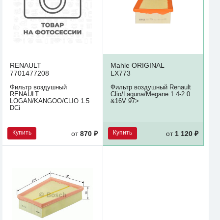
RENAULT
Mahle ORIGINAL
7701477208
LX773
Фильтр воздушный
Фильтр воздушный Renault
RENAULT
Clio/Laguna/Megane 1.4-2.0
LOGAN/KANGOO/CLIO 1.5
&16V 97>
DCi
Купить
Купить
от
870 ₽
от
1 120 ₽