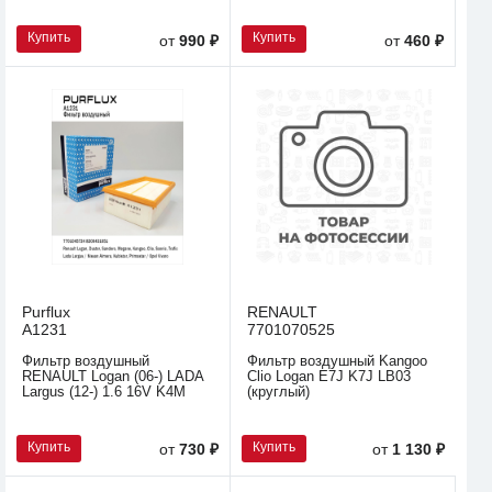
Купить
Купить
от
990 ₽
от
460 ₽
Purflux
RENAULT
A1231
7701070525
Фильтр воздушный
Фильтр воздушный Kangoo
RENAULT Logan (06-) LADA
Clio Logan E7J K7J LB03
Largus (12-) 1.6 16V K4M
(круглый)
Купить
Купить
от
730 ₽
от
1 130 ₽