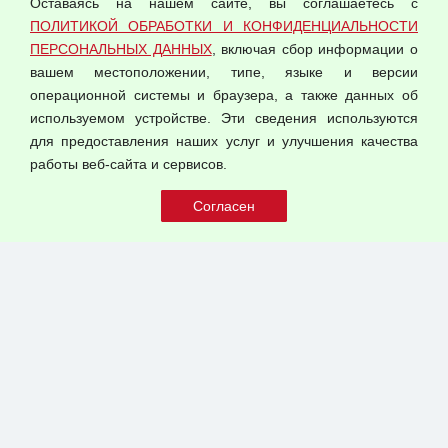
Оставаясь на нашем сайте, вы соглашаетесь с
Согласием на обработку персональных данных
ПОЛИТИКОЙ ОБРАБОТКИ И КОНФИДЕНЦИАЛЬНОСТИ
Оферта оптовой купли-продажи
ПЕРСОНАЛЬНЫХ ДАННЫХ
, включая сбор информации о
Публичная оферта
вашем местоположении, типе, языке и версии
операционной системы и браузера, а также данных об
используемом устройстве. Эти сведения используются
для предоставления наших услуг и улучшения качества
© 2026 ООО "Феникс"
работы веб-сайта и сервисов.
Все права защищены.