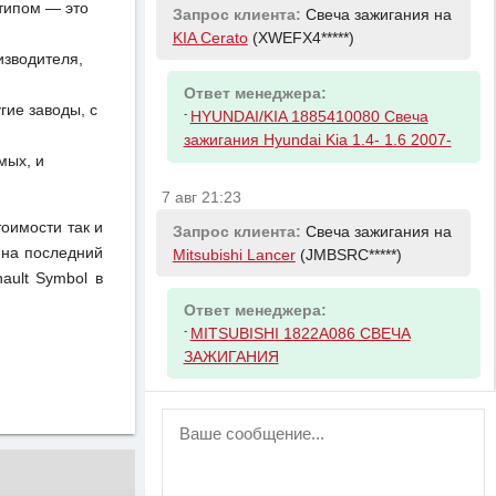
отипом — это
Запрос клиента:
Свеча зажигания на
KIA Cerato
(XWEFX4*****)
изводителя,
Ответ менеджера:
ие заводы, с
-
HYUNDAI/KIA 1885410080 Свеча
зажигания Hyundai Kia 1.4- 1.6 2007-
мых, и
7 авг 21:23
тоимости так и
Запрос клиента:
Свеча зажигания на
 на последний
Mitsubishi Lancer
(JMBSRC*****)
ault Symbol в
Ответ менеджера:
-
MITSUBISHI 1822A086 СВЕЧА
ЗАЖИГАНИЯ
ВНИМАНИЕ!
Возможность отправлять сообщения
для незарегистрированных