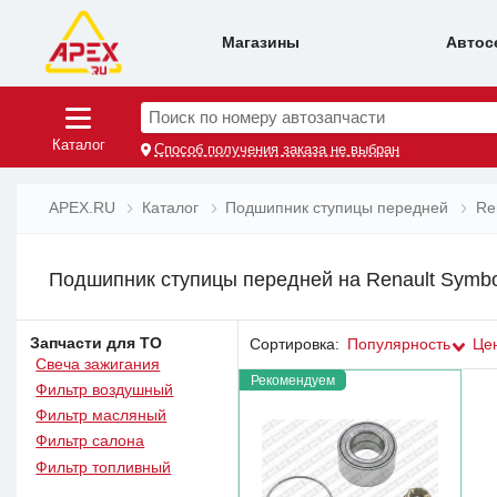
Магазины
Автос
Поиск по номеру автозапчасти
Каталог
Способ получения заказа не выбран
APEX.RU
Каталог
Подшипник ступицы передней
Re
Подшипник ступицы передней на Renault Symbo
Запчасти для ТО
Сортировка:
Популярность
Це
Свеча зажигания
Рекомендуем
Фильтр воздушный
Фильтр масляный
Фильтр салона
Фильтр топливный