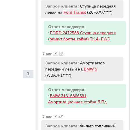
Запрос клиента:
Ступица передняя
левая на
Ford Transit
(Z6FXXX*****)
Ответ менеджера:
-
FORD 2472588 Ступица передняя
(ремк-т болты. гайка) Tr14- FWD
7 авг 19:12
Запрос клиента:
Амортизатор
передний левый на
BMW 5
1
(WBAJF1*****)
Ответ менеджера:
-
BMW 31316866591
Амортизационная стойка Л Пд
7 авг 19:45
Запрос клиента:
Фильтр топливный