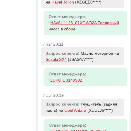
на
Haval Jolion
(XZGEE0*****)
Ответ менеджера:
-
HAVAL 1123101XGW02A Топливный
насос в сборе
7 авг 20:11
Запрос клиента:
Масло моторное на
Suzuki SX4
(JSAGYA*****)
Ответ менеджера:
-
LUKOIL 3149902
7 авг 20:19
Запрос клиента:
Глушитель (задняя
часть) на
Opel Antara
(XUULJ6*****)
Ответ менеджера:
-