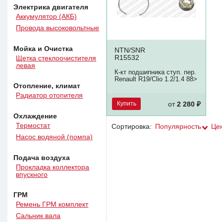
Электрика двигателя
Аккумулятор (АКБ)
Провода высоковольтные
Мойка и Очистка
NTN/SNR
R15532
Щетка стеклоочистителя
левая
К-кт подшипника ступ. пер.
Renault R19/Clio 1.2/1.4 88>
Отопление, климат
Радиатор отопителя
Купить
от
2 280 ₽
Охлаждение
Термостат
Сортировка:
Популярность
Це
Насос водяной (помпа)
Подача воздуха
Прокладка коллектора
впускного
ГРМ
Ремень ГРМ комплект
Сальник вала