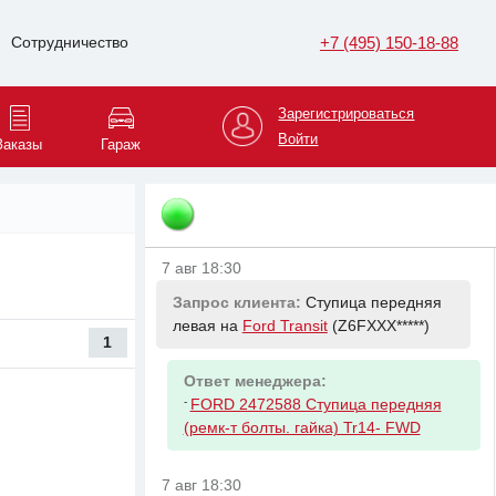
7 авг 18:13
Запрос клиента:
Амортизатор
+7 (495) 150-18-88
Сотрудничество
передний правый на
KIA K5
(XWEG34*****)
Зарегистрироваться
Войти
Ответ менеджера:
Заказы
Гараж
-
HYUNDAI/KIA 54651L2100
АМОРТИЗАТОР ПЕР ПРАВ OPTIMA
2.0Л
7 авг 18:30
Запрос клиента:
Ступица передняя
левая на
Ford Transit
(Z6FXXX*****)
1
Ответ менеджера:
-
FORD 2472588 Ступица передняя
(ремк-т болты. гайка) Tr14- FWD
7 авг 18:30