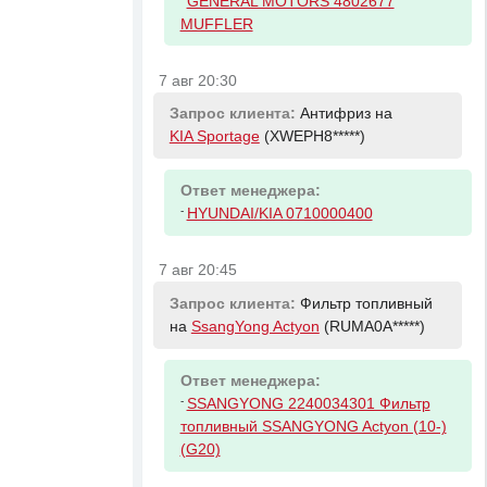
GENERAL MOTORS 4802677
MUFFLER
7 авг 20:30
Запрос клиента:
Антифриз на
KIA Sportage
(XWEPH8*****)
Ответ менеджера:
-
HYUNDAI/KIA 0710000400
7 авг 20:45
Запрос клиента:
Фильтр топливный
на
SsangYong Actyon
(RUMA0A*****)
Ответ менеджера:
-
SSANGYONG 2240034301 Фильтр
топливный SSANGYONG Actyon (10-)
(G20)