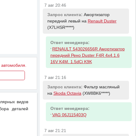
7 авг 20:46
Запрос клиента:
Амортизатор
передний левый на
Renault Duster
(X7LHSR*****)
Ответ менеджера:
-
RENAULT 543026656R Амортизатор
передний Рено Duster F4R 4x4.1.6
16V K4M. 1.5dCi K9K
у автомобиля.
7 авг 21:16
Запрос клиента:
Фильтр масляный
на
Skoda Octavia
(XW8BK6*****)
улярных видов
Ответ менеджера:
бора деталей
-
VAG 06J115403Q
7 авг 21:21