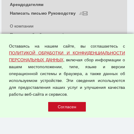
Арендодателям
Написать письмо Руководству
О компании
Политика обработки и конфиденциальности
персональных данных
Оставаясь на нашем сайте, вы соглашаетесь с
Согласием на обработку персональных данных
ПОЛИТИКОЙ ОБРАБОТКИ И КОНФИДЕНЦИАЛЬНОСТИ
Оферта оптовой купли-продажи
ПЕРСОНАЛЬНЫХ ДАННЫХ
, включая сбор информации о
Публичная оферта
вашем местоположении, типе, языке и версии
операционной системы и браузера, а также данных об
используемом устройстве. Эти сведения используются
для предоставления наших услуг и улучшения качества
© 2026 ООО "Феникс"
работы веб-сайта и сервисов.
Все права защищены.