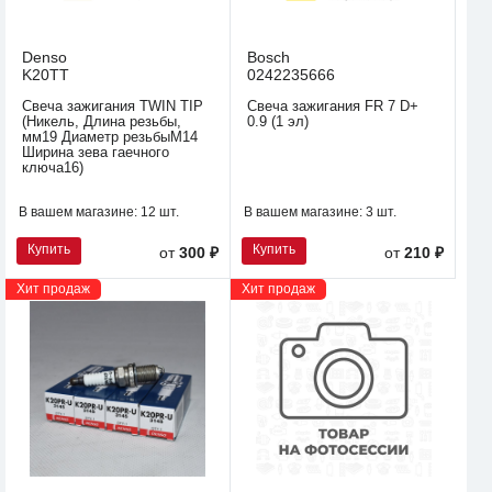
Denso
Bosch
K20TT
0242235666
Свеча зажигания TWIN TIP
Свеча зажигания FR 7 D+
(Никель, Длина резьбы,
0.9 (1 эл)
мм19 Диаметр резьбыM14
Ширина зева гаечного
ключа16)
В вашем магазине:
12 шт.
В вашем магазине:
3 шт.
Купить
Купить
от
300 ₽
от
210 ₽
Хит продаж
Хит продаж