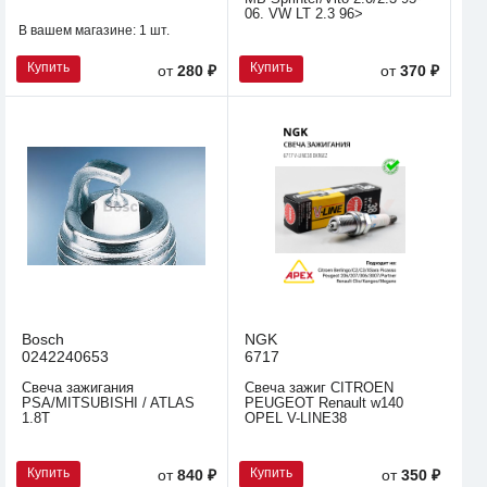
06. VW LT 2.3 96>
В вашем магазине:
1 шт.
Купить
Купить
от
280 ₽
от
370 ₽
Bosch
NGK
0242240653
6717
Свеча зажигания
Свеча зажиг CITROEN
PSA/MITSUBISHI / ATLAS
PEUGEOT Renault w140
1.8T
OPEL V-LINE38
Купить
Купить
от
840 ₽
от
350 ₽