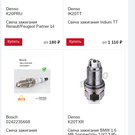
Denso
Denso
K20PRU
IK20TT
Свеча зажигания
Свеча зажигания Iridium TT
Renault/Peugeot Partner 14
Купить
Купить
от
180 ₽
от
1 110 ₽
Bosch
Denso
0242235668
K20TXR
Свеча зажигания
Свеча зажигания BMW 1.6
MB Sprinter/Vito 2.0/2.3 95-