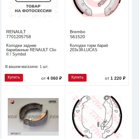
RENAULT
Brembo
7701205758
S61520
Колодки задние
Колодки торм бараб
барабанные RENAULT Clio
203x38-LUCAS
II / Symbol
В вашем магазине:
1 шт.
Купить
Купить
от
4 060 ₽
от
1 220 ₽