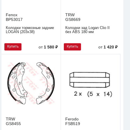
Fenox
TRW
BP53017
GS8669
Колодки тормозные задние
Колодки зад Logan Clio II
LOGAN (203x38)
без ABS 180 мм
Купить
Купить
от
1 580 ₽
от
1 420 ₽
TRW
Ferodo
GS8455
FSB519