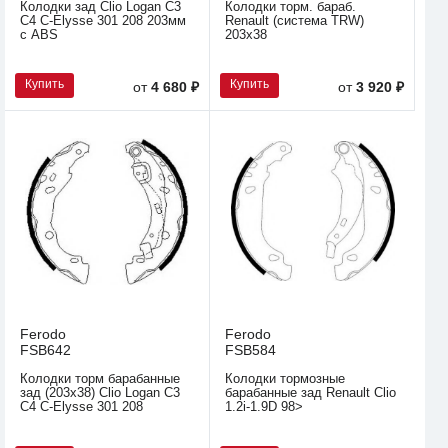
Колодки зад Clio Logan C3
Колодки торм. бараб.
C4 C-Elysse 301 208 203мм
Renault (система TRW)
с ABS
203x38
Купить
Купить
от
4 680 ₽
от
3 920 ₽
Ferodo
Ferodo
FSB642
FSB584
Колодки торм барабанные
Колодки тормозные
зад (203х38) Clio Logan C3
барабанные зад Renault Clio
C4 C-Elysse 301 208
1.2i-1.9D 98>