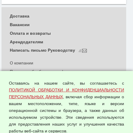
Доставка
Вакансии
Оплата и возвраты
Арендодателям
Написать письмо Руководству
О компании
Политика обработки и конфиденциальности
персональных данных
Оставаясь на нашем сайте, вы соглашаетесь с
Согласием на обработку персональных данных
ПОЛИТИКОЙ ОБРАБОТКИ И КОНФИДЕНЦИАЛЬНОСТИ
Оферта оптовой купли-продажи
ПЕРСОНАЛЬНЫХ ДАННЫХ
, включая сбор информации о
Публичная оферта
вашем местоположении, типе, языке и версии
операционной системы и браузера, а также данных об
используемом устройстве. Эти сведения используются
для предоставления наших услуг и улучшения качества
© 2026 ООО "Феникс"
работы веб-сайта и сервисов.